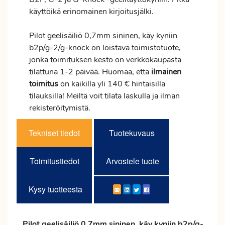
käyttöikä erinomainen kirjoitusjälki.
Pilot geelisäiliö 0,7mm sininen, käy kyniin
b2p/g-2/g-knock on loistava toimistotuote,
jonka toimituksen kesto on verkkokaupasta
tilattuna 1-2 päivää. Huomaa, että
ilmainen
toimitus
on kaikilla yli 140 € hintaisilla
tilauksilla! Meiltä voit tilata laskulla ja ilman
rekisteröitymistä.
Tekniset tiedot
Tuotekuvaus
Toimitustiedot
Arvostele tuote
Kysy tuotteesta
Pilot geelisäiliö 0,7mm sininen, käy kyniin b2p/g-