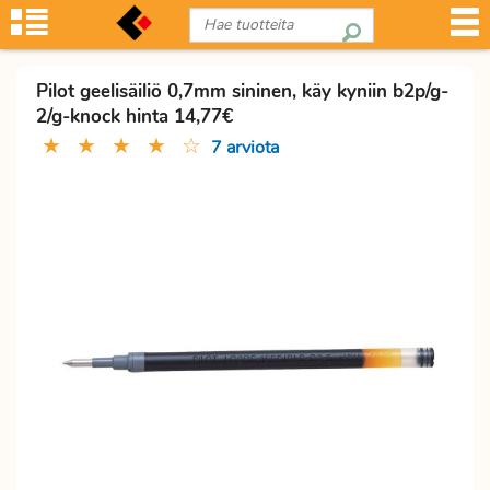
Pilot geelisäiliö 0,7mm sininen, käy kyniin b2p/g-
2/g-knock hinta 14,77€
★
★
★
★
☆
7 arviota