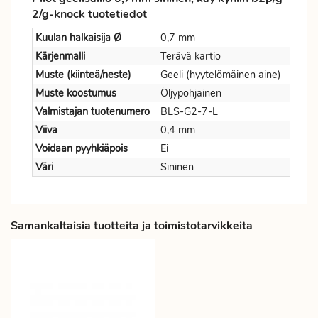
2/g-knock tuotetiedot
Kuulan halkaisija Ø
0,7 mm
Kärjenmalli
Terävä kartio
Muste (kiinteä/neste)
Geeli (hyytelömäinen aine)
Muste koostumus
Öljypohjainen
Valmistajan tuotenumero
BLS-G2-7-L
Viiva
0,4 mm
Voidaan pyyhkiäpois
Ei
Väri
Sininen
Samankaltaisia tuotteita ja toimistotarvikkeita