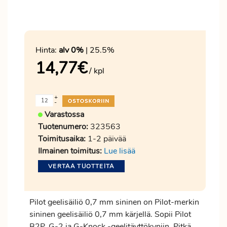
Hinta:
alv 0%
| 25.5%
14,77
€
/ kpl
+
-
Varastossa
Tuotenumero:
323563
Toimitusaika:
1-2 päivää
Ilmainen toimitus:
Lue lisää
VERTAA TUOTTEITA
Pilot geelisäiliö 0,7 mm sininen on Pilot-merkin
sininen geelisäiliö 0,7 mm kärjellä. Sopii Pilot
B2P, G-2 ja G-Knock -geelitäyttökyniin. Pitkä