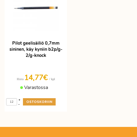
Pilot geelisäiliö 0,7mm
sininen, käy kyniin b2p/g-
2/g-knock
14,77€
/ kpl
Hinta
Varastossa
+
-