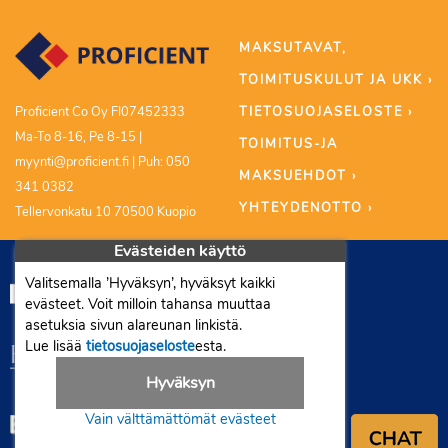
MAKSUTAVAT,
TOIMITUSKULUT JA UKK ›
TIETOSUOJASELOSTE ›
Proficient Co Oy FI07452333
Ma-To 8-16, Pe 8-15 |
TOIMITUS-JA
myynti@proficient.fi | Puh: 050
MAKSUEHDOT ›
341 0382
YHTEYDENOTTO ›
Tellervonkatu 10 70500 Kuopio
Evästeiden käyttö
Valitsemalla ’Hyväksyn’, hyväksyt kaikki
evästeet. Voit milloin tahansa muuttaa
asetuksia sivun alareunan linkistä.
Lue lisää
tietosuojaseloste
esta.
Hyväksyn
Vain välttämättömät evästeet