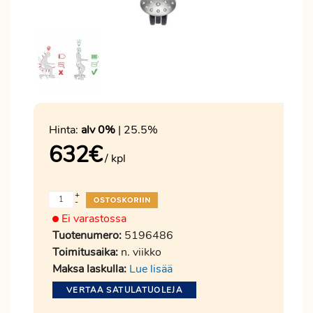
Hinta:
alv 0%
| 25.5%
632
€
/ kpl
+
-
Ei varastossa
Tuotenumero:
5196486
Toimitusaika:
n. viikko
Maksa laskulla:
Lue lisää
VERTAA SATULATUOLEJA