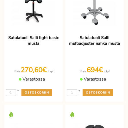
Satulatuoli Salli light basic
Satulatuoli Salli
musta
multiadjuster nahka musta
270,60€
694€
/ kpl
/ kpl
Hinta
Hinta
Varastossa
Varastossa
+
+
-
-