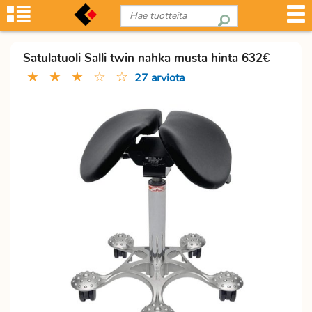
Satulatuoli Salli twin nahka musta hinta 632€
★
★
★
☆
☆
27 arviota