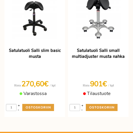
Satulatuoli Salli slim basic
Satulatuoli Salli small
musta
multiadjuster musta nahka
270,60€
901€
/ kpl
/ kpl
Hinta
Hinta
Varastossa
Tilaustuote
+
+
-
-