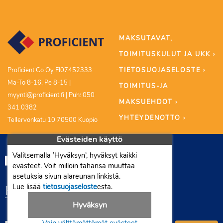
MAKSUTAVAT,
TOIMITUSKULUT JA UKK ›
TIETOSUOJASELOSTE ›
Proficient Co Oy FI07452333
Ma-To 8-16, Pe 8-15 |
TOIMITUS-JA
myynti@proficient.fi | Puh: 050
MAKSUEHDOT ›
341 0382
YHTEYDENOTTO ›
Tellervonkatu 10 70500 Kuopio
Evästeiden käyttö
Valitsemalla ’Hyväksyn’, hyväksyt kaikki
evästeet. Voit milloin tahansa muuttaa
asetuksia sivun alareunan linkistä.
Lue lisää
tietosuojaseloste
esta.
Hyväksyn