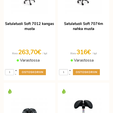
Satulatuoli Soft 7012 kangas
Satulatuoli Soft 7074m
musta
nahka musta
263,70€
316€
/ kpl
/ kpl
Hinta
Hinta
Varastossa
Varastossa
+
+
-
-