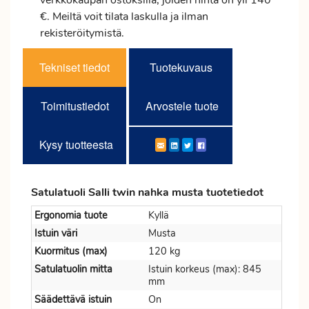
verkkokaupan ostoksilla, joiden hinta on yli 140
€. Meiltä voit tilata laskulla ja ilman
rekisteröitymistä.
Tekniset tiedot
Tuotekuvaus
Toimitustiedot
Arvostele tuote
Kysy tuotteesta
Satulatuoli Salli twin nahka musta tuotetiedot
Ergonomia tuote
Kyllä
Istuin väri
Musta
Kuormitus (max)
120 kg
Satulatuolin mitta
Istuin korkeus (max): 845
mm
Säädettävä istuin
On