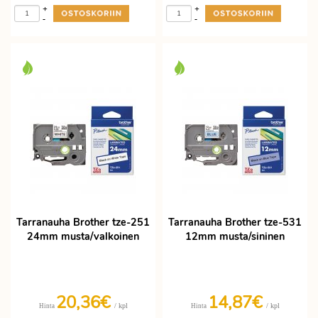
+
+
-
-
Tarranauha Brother tze-251
Tarranauha Brother tze-531
24mm musta/valkoinen
12mm musta/sininen
20,36€
14,87€
/ kpl
/ kpl
Hinta
Hinta