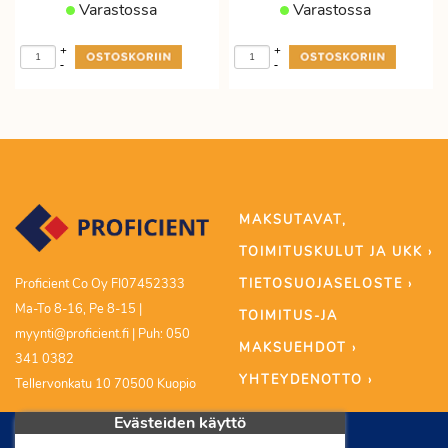
Varastossa
Varastossa
+
+
-
-
MAKSUTAVAT,
TOIMITUSKULUT JA UKK ›
TIETOSUOJASELOSTE ›
Proficient Co Oy FI07452333
Ma-To 8-16, Pe 8-15 |
TOIMITUS-JA
myynti@proficient.fi | Puh: 050
MAKSUEHDOT ›
341 0382
YHTEYDENOTTO ›
Tellervonkatu 10 70500 Kuopio
Evästeiden käyttö