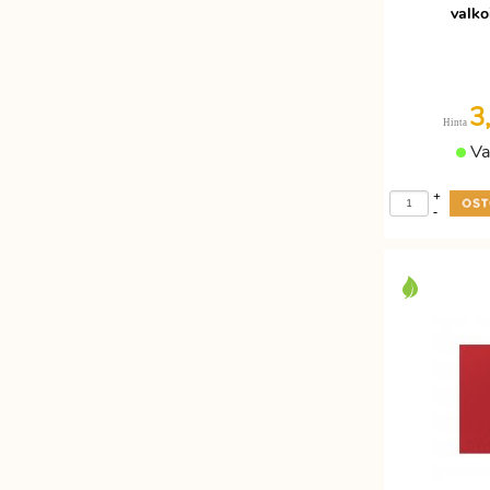
valko
3
Hinta
Va
+
-