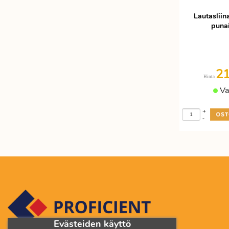
Lautaslii
puna
2
Hinta
Va
+
-
Evästeiden käyttö