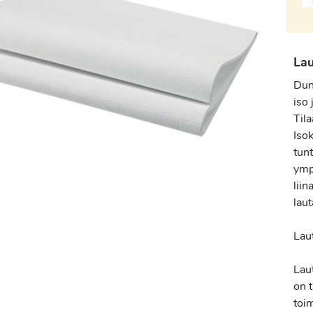
Lau
Duni
iso
Til
Iso
tun
ymp
liin
laut
Laut
Lau
on 
toi