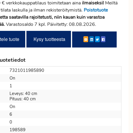
 € verkkokauppatilaus toimitetaan aina
ilmaiseksi!
Meiltä
 tilata laskulla ja ilman rekisteröitymistä.
Poistotuote
etta saatavilla rajoitetusti, niin kauan kuin varastoa
ää.
Varastosaldo 7 kpl. Päivitetty: 08.08.2026.
tele tuote
Kysy tuotteesta
uotetiedot
7321011985890
On
1
Leveys: 40 cm
Pituus: 40 cm
On
6
0
198589