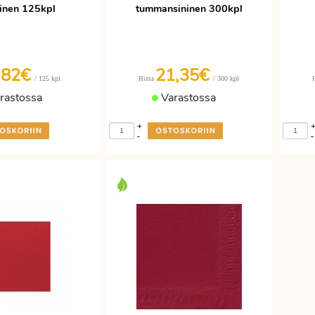
inen 125kpl
tummansininen 300kpl
,82€
21,35€
/ 125 kpl
/ 300 kpl
Hinta
rastossa
Varastossa
+
-
-