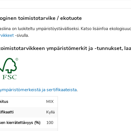
oginen toimistotarvike / ekotuote
sliina on luokiteltu ympäristöystävälliseksi. Katso lisäinfoa ekologisuu
rvikkeet
-sivulla.
oimistotarvikkeen ympäristömerkit ja -tunnukset, laat
ympäristömerkeistä ja sertifikaateista
.
itus
MIX
fikaatti
Kyllä
en kierrätettävyys (%)
100