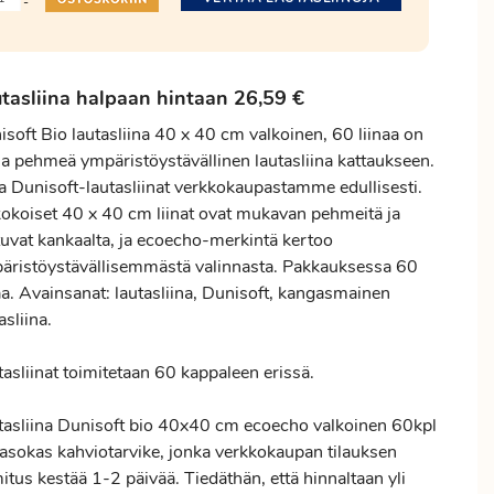
-
tasliina halpaan hintaan 26,59 €
soft Bio lautasliina 40 x 40 cm valkoinen, 60 liinaa on
 ja pehmeä ympäristöystävällinen lautasliina kattaukseen.
aa Dunisoft-lautasliinat verkkokaupastamme edullisesti.
kokoiset 40 x 40 cm liinat ovat mukavan pehmeitä ja
tuvat kankaalta, ja ecoecho-merkintä kertoo
äristöystävällisemmästä valinnasta. Pakkauksessa 60
aa. Avainsanat: lautasliina, Dunisoft, kangasmainen
asliina.
asliinat toimitetaan 60 kappaleen erissä.
tasliina Dunisoft bio 40x40 cm ecoecho valkoinen 60kpl
tasokas kahviotarvike, jonka verkkokaupan tilauksen
mitus
kestää 1-2 päivää. Tiedäthän, että hinnaltaan yli