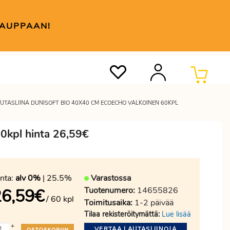
KAUPPAAN!
UTASLIINA DUNISOFT BIO 40X40 CM ECOECHO VALKOINEN 60KPL
60kpl hinta 26,59€
nta:
alv 0%
| 25.5%
Varastossa
Tuotenumero:
14655826
26,59
€
/ 60 kpl
Toimitusaika:
1-2 päivää
Tilaa rekisteröitymättä:
Lue lisää
+
VERTAA LAUTASLIINOJA