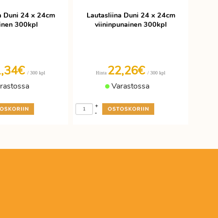
na Duni 24 x 24cm
Lautasliina Duni 24 x 24cm
inen 300kpl
viininpunainen 300kpl
1,34€
22,26€
/ 300 kpl
/ 300 kpl
Hinta
rastossa
Varastossa
+
-