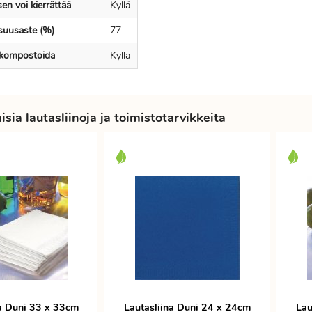
en voi kierrättää
Kyllä
isuusaste (%)
77
 kompostoida
Kyllä
sia lautasliinoja ja toimistotarvikkeita
na Duni 33 x 33cm
Lautasliina Duni 24 x 24cm
Lau