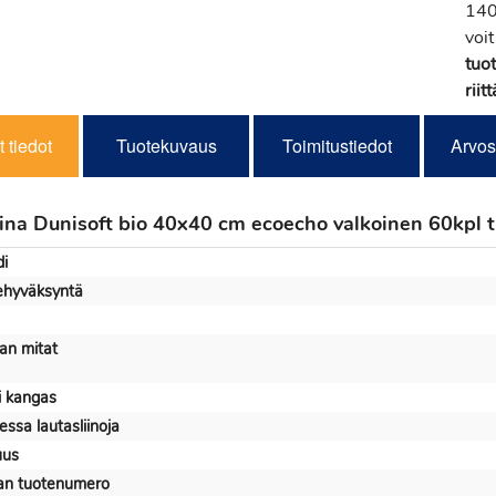
140
voit
tuot
riitt
 tiedot
Tuotekuvaus
Toimitustiedot
Arvos
iina Dunisoft bio 40x40 cm ecoecho valkoinen 60kpl t
i
kehyväksyntä
nan mitat
i kangas
ssa lautasliinoja
uus
jan tuotenumero