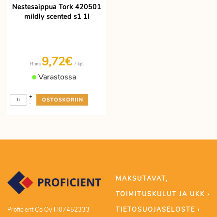
Nestesaippua Tork 420501
mildly scented s1 1l
9,72€
/ kpl
Hinta
Varastossa
+
-
MAKSUTAVAT,
TOIMITUSKULUT JA UKK ›
TIETOSUOJASELOSTE ›
Proficient Co Oy FI07452333