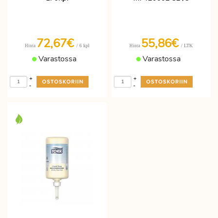
72,67€
55,86€
/ 6 kpl
/ LTK
Hinta
Hinta
Varastossa
Varastossa
+
+
-
-