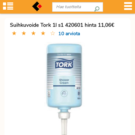
Suihkuvoide Tork 1l s1 420601 hinta 11,06€
★
★
★
★
☆
10 arviota