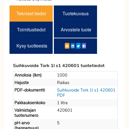
Tekniset tiedot
Tuotekuvaus
Toimitustiedot
Arvostele tuote
Kysy tuotteesta
Suihkuvoide Tork 1l s1 420601 tuotetiedot
Annoksia (lkm)
1000
Hajuste
Raikas
PDF-dokumentti
Suihkuvoide Tork 1l s1 420601
PDF
Pakkauksenkoko
1 litra
Valmistajan
420601
tuotenumero
pH-arvo
5
(happamuus)