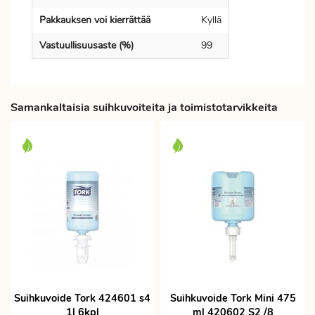
Pakkauksen voi kierrättää
Kyllä
Vastuullisuusaste (%)
99
Samankaltaisia suihkuvoiteita ja toimistotarvikkeita
Suihkuvoide Tork 424601 s4
Suihkuvoide Tork Mini 475
1l 6kpl
ml 420602 S2 /8