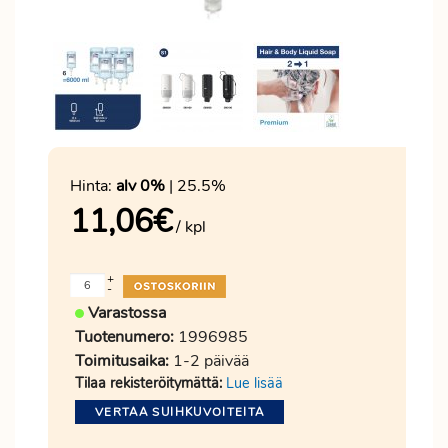
Hinta:
alv 0%
| 25.5%
11,06
€
/ kpl
+
-
Varastossa
Tuotenumero:
1996985
Toimitusaika:
1-2 päivää
Tilaa rekisteröitymättä:
Lue lisää
VERTAA SUIHKUVOITEITA