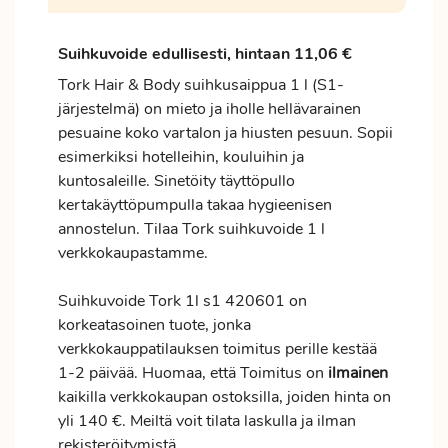
Suihkuvoide edullisesti, hintaan 11,06 €
Tork Hair & Body suihkusaippua 1 l (S1-
järjestelmä) on mieto ja iholle hellävarainen
pesuaine koko vartalon ja hiusten pesuun. Sopii
esimerkiksi hotelleihin, kouluihin ja
kuntosaleille. Sinetöity täyttöpullo
kertakäyttöpumpulla takaa hygieenisen
annostelun. Tilaa Tork suihkuvoide 1 l
verkkokaupastamme.
Suihkuvoide Tork 1l s1 420601 on
korkeatasoinen tuote, jonka
verkkokauppatilauksen
toimitus
perille kestää
1-2 päivää. Huomaa, että Toimitus on
ilmainen
kaikilla verkkokaupan ostoksilla, joiden hinta on
yli 140 €. Meiltä voit tilata laskulla ja ilman
rekisteröitymistä.