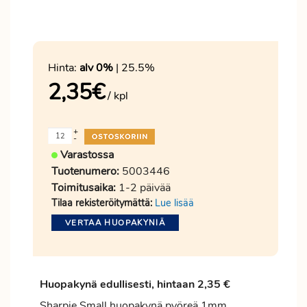
Hinta:
alv 0%
| 25.5%
2,35
€
/ kpl
+
-
Varastossa
Tuotenumero:
5003446
Toimitusaika:
1-2 päivää
Tilaa rekisteröitymättä:
Lue lisää
VERTAA HUOPAKYNIÄ
Huopakynä edullisesti, hintaan 2,35 €
Sharpie Small huopakynä pyöreä 1mm