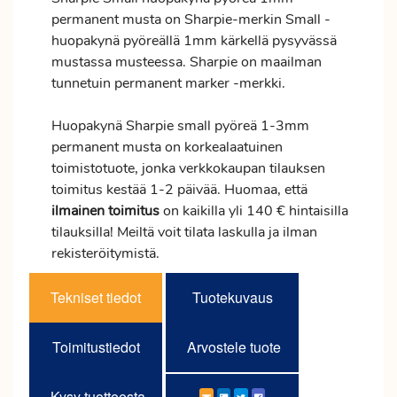
permanent musta on Sharpie-merkin Small -
huopakynä pyöreällä 1mm kärkellä pysyvässä
mustassa musteessa. Sharpie on maailman
tunnetuin permanent marker -merkki.
Huopakynä Sharpie small pyöreä 1-3mm
permanent musta on korkealaatuinen
toimistotuote, jonka verkkokaupan tilauksen
toimitus
kestää 1-2 päivää. Huomaa, että
ilmainen
toimitus
on kaikilla yli 140 € hintaisilla
tilauksilla! Meiltä voit tilata laskulla ja ilman
rekisteröitymistä.
Tekniset tiedot
Tuotekuvaus
Toimitustiedot
Arvostele tuote
Kysy tuotteesta