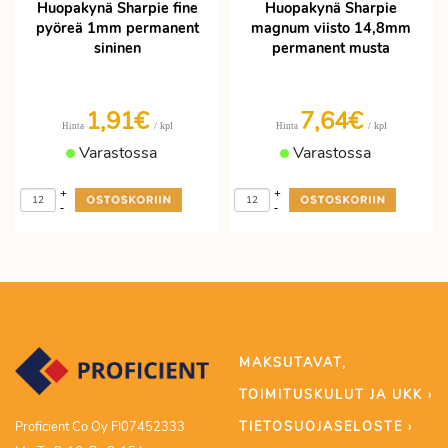
Huopakynä Sharpie fine
Huopakynä Sharpie
pyöreä 1mm permanent
magnum viisto 14,8mm
sininen
permanent musta
1,91€
7,64€
/ kpl
/ kpl
Hinta
Hinta
Varastossa
Varastossa
+
+
-
-
MAKSUTAVAT,
TOIMITUSKULUT JA UKK ›
TIETOSUOJASELOSTE ›
Proficient Co Oy FI07452333