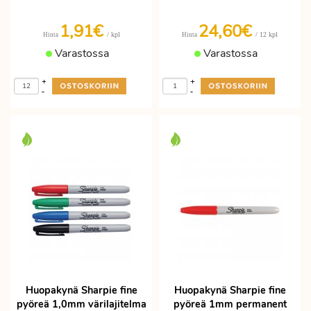
1,91€
24,60€
/ kpl
/ 12 kpl
Hinta
Hinta
Varastossa
Varastossa
+
+
-
-
Huopakynä Sharpie fine
Huopakynä Sharpie fine
pyöreä 1,0mm värilajitelma
pyöreä 1mm permanent