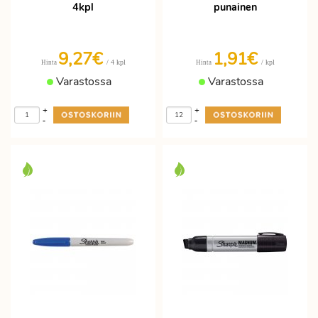
4kpl
punainen
9,27€
1,91€
/ 4 kpl
/ kpl
Hinta
Hinta
Varastossa
Varastossa
+
+
-
-