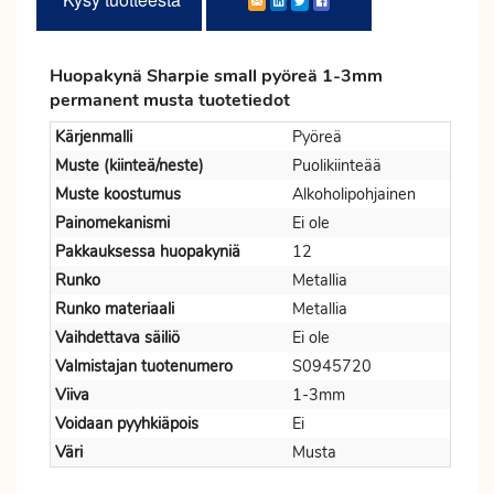
Huopakynä Sharpie small pyöreä 1-3mm
permanent musta tuotetiedot
Kärjenmalli
Pyöreä
Muste (kiinteä/neste)
Puolikiinteää
Muste koostumus
Alkoholipohjainen
Painomekanismi
Ei ole
Pakkauksessa huopakyniä
12
Runko
Metallia
Runko materiaali
Metallia
Vaihdettava säiliö
Ei ole
Valmistajan tuotenumero
S0945720
Viiva
1-3mm
Voidaan pyyhkiäpois
Ei
Väri
Musta