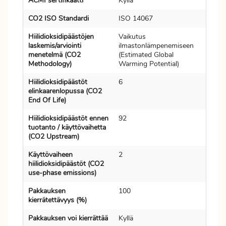
ACMI sertifikaatti
Kyllä
CO2 ISO Standardi
ISO 14067
Hiilidioksidipäästöjen
Vaikutus
laskemis/arviointi
ilmastonlämpenemiseen
menetelmä (CO2
(Estimated Global
Methodology)
Warming Potential)
Hiilidioksidipäästöt
6
elinkaarenlopussa (CO2
End Of Life)
Hiilidioksidipäästöt ennen
92
tuotanto / käyttövaihetta
(CO2 Upstream)
Käyttövaiheen
2
hiilidioksidipäästöt (CO2
use-phase emissions)
Pakkauksen
100
kierrätettävyys (%)
Pakkauksen voi kierrättää
Kyllä