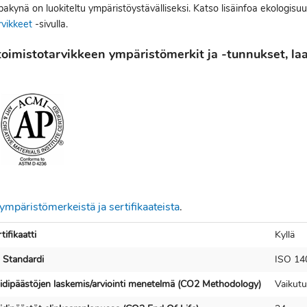
kynä on luokiteltu ympäristöystävälliseksi. Katso lisäinfoa ekologisuu
rvikkeet
-sivulla.
oimistotarvikkeen ympäristömerkit ja -tunnukset, laat
ympäristömerkeistä ja sertifikaateista
.
ifikaatti
Kyllä
 Standardi
ISO 14
ksidipäästöjen laskemis/arviointi menetelmä (CO2 Methodology)
Vaikutu