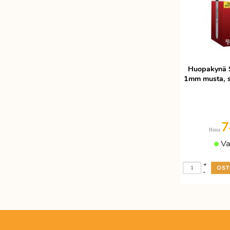
Huopakynä S
1mm musta, 
7
Hinta
Va
+
-