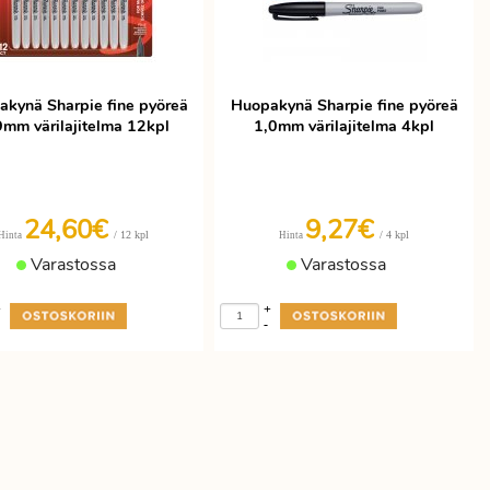
kynä Sharpie fine pyöreä
Huopakynä Sharpie fine pyöreä
9mm värilajitelma 12kpl
1,0mm värilajitelma 4kpl
24,60€
9,27€
/ 12 kpl
/ 4 kpl
Hinta
Hinta
Varastossa
Varastossa
+
+
-