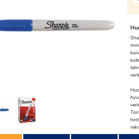
Hu
Sha
mm 
kuiv
kute
tahr
ver
Huo
hyv
verk
Toi
hint
reki