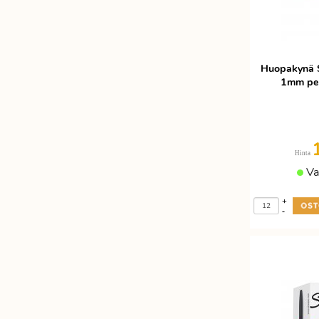
Huopakynä S
1mm pe
Hinta
Va
+
-