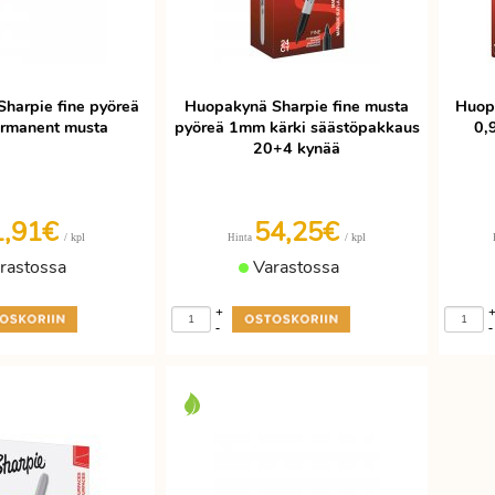
harpie fine pyöreä
Huopakynä Sharpie fine musta
Huopa
rmanent musta
pyöreä 1mm kärki säästöpakkaus
0,
20+4 kynää
1,91€
54,25€
/ kpl
/ kpl
Hinta
rastossa
Varastossa
+
-
-