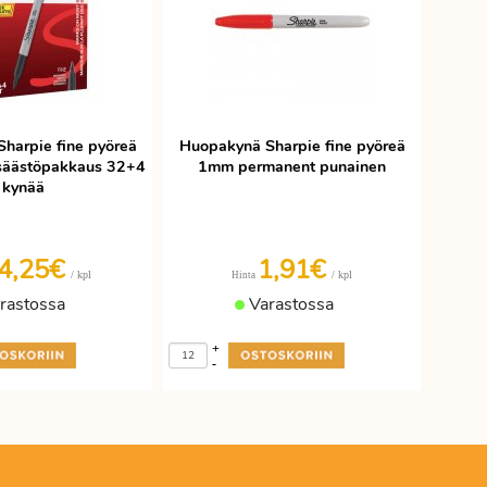
harpie fine pyöreä
Huopakynä Sharpie fine pyöreä
säästöpakkaus 32+4
1mm permanent punainen
kynää
4,25€
1,91€
/ kpl
/ kpl
Hinta
rastossa
Varastossa
+
-