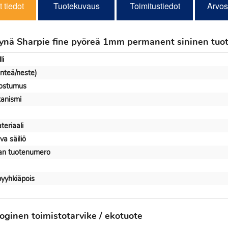
 tiedot
Tuotekuvaus
Toimitustiedot
Arvos
nä Sharpie fine pyöreä 1mm permanent sininen tuot
li
inteä/neste)
ostumus
anismi
eriaali
va säiliö
jan tuotenumero
yyhkiäpois
oginen toimistotarvike / ekotuote