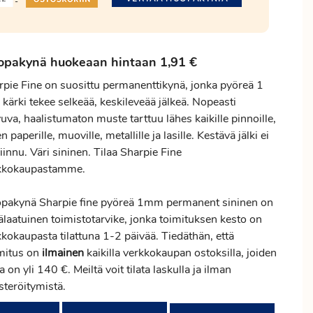
-
opakynä huokeaan hintaan 1,91 €
rpie Fine on suosittu permanenttikynä, jonka pyöreä 1
kärki tekee selkeää, keskileveää jälkeä. Nopeasti
uva, haalistumaton muste tarttuu lähes kaikille pinnoille,
n paperille, muoville, metallille ja lasille. Kestävä jälki ei
iinnu. Väri sininen. Tilaa Sharpie Fine
kkokaupastamme.
pakynä Sharpie fine pyöreä 1mm permanent sininen on
älaatuinen toimistotarvike, jonka toimituksen kesto on
kokaupasta tilattuna 1-2 päivää. Tiedäthän, että
mitus on
ilmainen
kaikilla verkkokaupan ostoksilla, joiden
a on yli 140 €. Meiltä voit tilata laskulla ja ilman
steröitymistä.