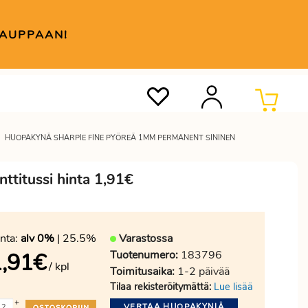
KAUPPAAN!
HUOPAKYNÄ SHARPIE FINE PYÖREÄ 1MM PERMANENT SININEN
ttitussi hinta 1,91€
nta:
alv 0%
| 25.5%
Varastossa
Tuotenumero:
183796
,91
€
/ kpl
Toimitusaika:
1-2 päivää
Tilaa rekisteröitymättä:
Lue lisää
+
VERTAA HUOPAKYNIÄ