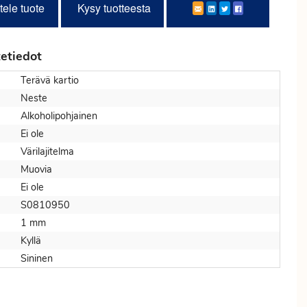
tele tuote
Kysy tuotteesta
etiedot
Terävä kartio
Neste
Alkoholipohjainen
Ei ole
Värilajitelma
Muovia
Ei ole
S0810950
1 mm
Kyllä
Sininen