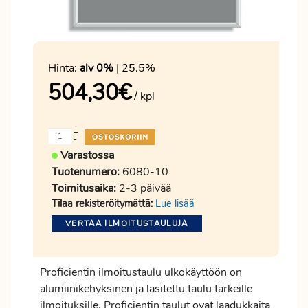
Hinta:
alv 0%
| 25.5%
504,30
€
/ kpl
+
-
Varastossa
Tuotenumero:
6080-10
Toimitusaika:
2-3 päivää
Tilaa rekisteröitymättä:
Lue lisää
VERTAA ILMOITUSTAULUJA
Proficientin ilmoitustaulu ulkokäyttöön on
alumiinikehyksinen ja lasitettu taulu tärkeille
ilmoituksille. Proficientin taulut ovat laadukkaita