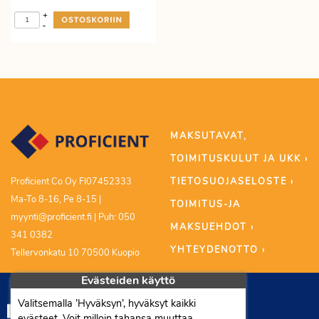
+
-
MAKSUTAVAT,
TOIMITUSKULUT JA UKK ›
TIETOSUOJASELOSTE ›
Proficient Co Oy FI07452333
Ma-To 8-16, Pe 8-15 |
TOIMITUS-JA
myynti@proficient.fi | Puh: 050
MAKSUEHDOT ›
341 0382
YHTEYDENOTTO ›
Tellervonkatu 10 70500 Kuopio
Evästeiden käyttö
Valitsemalla ’Hyväksyn’, hyväksyt kaikki
evästeet. Voit milloin tahansa muuttaa