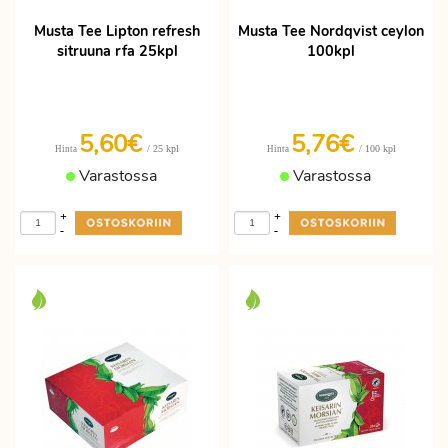
Musta Tee Lipton refresh
Musta Tee Nordqvist ceylon
sitruuna rfa 25kpl
100kpl
5,60€
5,76€
/ 25 kpl
/ 100 kpl
Hinta
Hinta
Varastossa
Varastossa
+
+
-
-