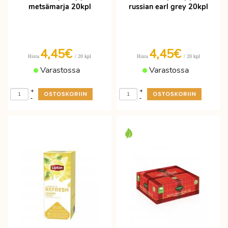
metsämarja 20kpl
russian earl grey 20kpl
4,45€
4,45€
/ 20 kpl
/ 20 kpl
Hinta
Hinta
Varastossa
Varastossa
+
+
-
-