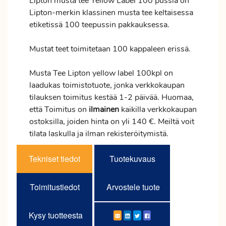
Lipton musta tee Yellow Label 100 pussia on
Lipton-merkin klassinen musta tee keltaisessa
etiketissä 100 teepussin pakkauksessa.
Mustat teet toimitetaan 100 kappaleen erissä.
Musta Tee Lipton yellow label 100kpl on
laadukas toimistotuote, jonka verkkokaupan
tilauksen
toimitus
kestää 1-2 päivää. Huomaa,
että Toimitus on
ilmainen
kaikilla verkkokaupan
ostoksilla, joiden hinta on yli 140 €. Meiltä voit
tilata laskulla ja ilman rekisteröitymistä.
Tekniset tiedot
Tuotekuvaus
Toimitustiedot
Arvostele tuote
Kysy tuotteesta