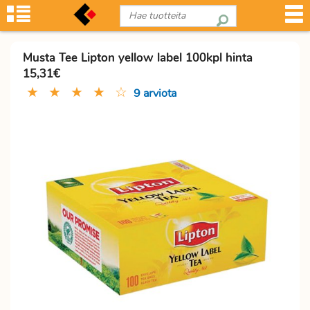
Musta Tee Lipton yellow label 100kpl hinta
15,31€
★
★
★
★
☆
9 arviota