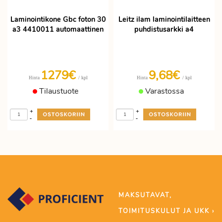
Laminointikone Gbc foton 30
Leitz ilam laminointilaitteen
a3 4410011 automaattinen
puhdistusarkki a4
1279€
9,68€
/ kpl
/ kpl
Hinta
Hinta
Tilaustuote
Varastossa
+
+
-
-
MAKSUTAVAT,
TOIMITUSKULUT JA UKK ›