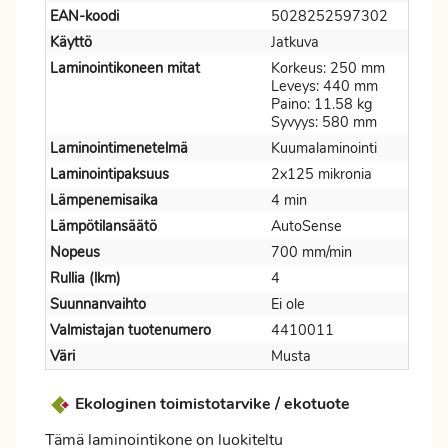
EAN-koodi
5028252597302
Käyttö
Jatkuva
Laminointikoneen mitat
Korkeus: 250 mm
Leveys: 440 mm
Paino: 11.58 kg
Syvyys: 580 mm
Laminointimenetelmä
Kuumalaminointi
Laminointipaksuus
2x125 mikronia
Lämpenemisaika
4 min
Lämpötilansäätö
AutoSense
Nopeus
700 mm/min
Rullia (lkm)
4
Suunnanvaihto
Ei ole
Valmistajan tuotenumero
4410011
Väri
Musta
Ekologinen toimistotarvike / ekotuote
Tämä laminointikone on luokiteltu