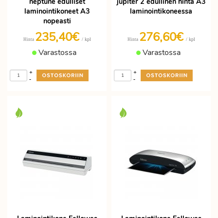
neptune edulliset
jupiter 2 edullinen hinta A3
laminointikoneet A3
laminointikoneessa
nopeasti
235,40€
276,60€
/ kpl
/ kpl
Hinta
Hinta
Varastossa
Varastossa
+
+
-
-