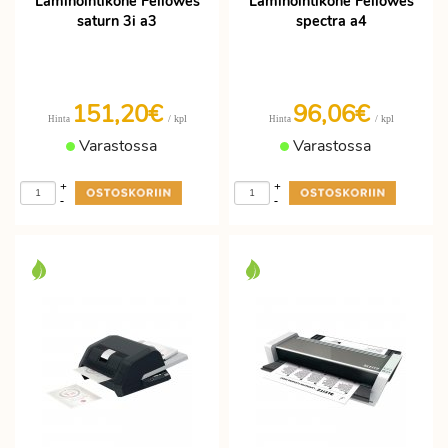
Laminointikone Fellowes
Laminointikone Fellowes
saturn 3i a3
spectra a4
151,20€
96,06€
/ kpl
/ kpl
Hinta
Hinta
Varastossa
Varastossa
+
+
-
-