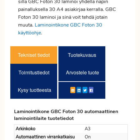
sillä GBC Foton 30 laminoi yhdellä napin
painalluksella 30 A4 asiakirjaa kerralla. GBC
Foton 30 laminoi ja sinä voit tehdä jotain
muuta.
Laminointikone GBC Foton 30
käyttöohje
.
Tekniset tiedot
Tuotekuvaus
Toimitustiedot
Arvostele tuote
Kysy tuotteesta
Laminointikone GBC Foton 30 automaattinen
laminointilaite tuotetiedot
Arkinkoko
A3
Automaattinen virrankatkaisu
On