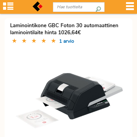
Laminointikone GBC Foton 30 automaattinen
laminointilaite hinta 1026,64€
★
★
★
★
★
1 arvio