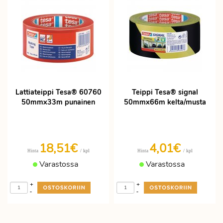
Lattiateippi Tesa® 60760
Teippi Tesa® signal
50mmx33m punainen
50mmx66m kelta/musta
18,51€
4,01€
/ kpl
/ kpl
Hinta
Hinta
Varastossa
Varastossa
+
+
-
-