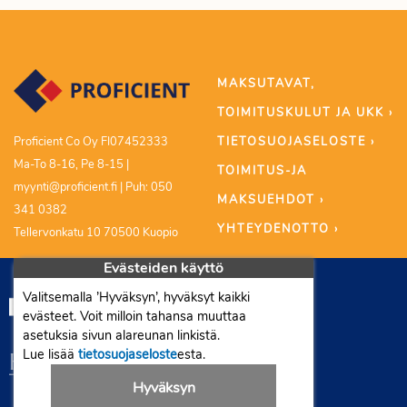
MAKSUTAVAT,
TOIMITUSKULUT JA UKK ›
TIETOSUOJASELOSTE ›
Proficient Co Oy FI07452333
Ma-To 8-16, Pe 8-15 |
TOIMITUS-JA
myynti@proficient.fi | Puh: 050
MAKSUEHDOT ›
341 0382
YHTEYDENOTTO ›
Tellervonkatu 10 70500 Kuopio
Evästeiden käyttö
Valitsemalla ’Hyväksyn’, hyväksyt kaikki
evästeet. Voit milloin tahansa muuttaa
asetuksia sivun alareunan linkistä.
Lue lisää
tietosuojaseloste
esta.
Hyväksyn