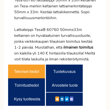
Tesa 60760 lattiateippi 50mm x 33m keltainen
on Tesa-merkin keltainen lattiamerkintäteippi
50mm x 33m. Kestää lattialiikennettä. Sopii
turvallisuusmerkintöihin.
Lattiateippi Tesa® 60760 50mmx33m
keltainen on hyvälaatuinen turvallisuustuote,
jonka verkkokaupan tilauksen
toimitus
kestää
1-2 päivää. Muistathan, että
ilmainen
toimitus
on kaikilla yli 140 € hintaisilla tilauksilla! Meiltä
voit tilata laskulla ja ilman rekisteröitymistä.
Tekniset tiedot
Tuotekuvaus
Toimitustiedot
Arvostele tuote
Kysy tuotteesta