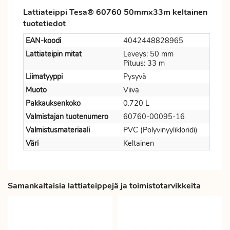
Lattiateippi Tesa® 60760 50mmx33m keltainen
tuotetiedot
EAN-koodi
4042448828965
Lattiateipin mitat
Leveys: 50 mm
Pituus: 33 m
Liimatyyppi
Pysyvä
Muoto
Viiva
Pakkauksenkoko
0.720 L
Valmistajan tuotenumero
60760-00095-16
Valmistusmateriaali
PVC (Polyvinyylikloridi)
Väri
Keltainen
Samankaltaisia lattiateippejä ja toimistotarvikkeita