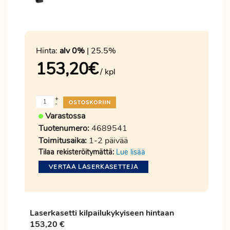
Hinta:
alv 0%
| 25.5%
153,20
€
/ kpl
+
-
Varastossa
Tuotenumero:
4689541
Toimitusaika:
1-2 päivää
Tilaa rekisteröitymättä:
Lue lisää
VERTAA LASERKASETTEJA
Laserkasetti kilpailukykyiseen hintaan
153,20 €