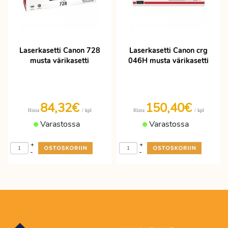
Laserkasetti Canon 728
Laserkasetti Canon crg
musta värikasetti
046H musta värikasetti
84,32€
150,40€
/ kpl
/ kpl
Hinta
Hinta
Varastossa
Varastossa
+
+
-
-