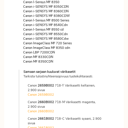
Canon I-Sensys MF 8350
Canon i-SENSYS MF 8350CDN
Canon i-SENSYS MF 8360CDN
Canon i-SENSYS MF 8380CDW
Canon I-Sensys MF 8500 Series
Canon i-SENSYS MF 8540Cdn
Canon I-Sensys MF 8550 cd
Canon i-SENSYS MF 8550Cdn
Canon i-SENSYS MF 8580Cdw
Canon ImageClass MF 720 Series
Canon ImageClass MF 8350 cdn
Canon LBP 7200CDN
Canon MF 8330CDN
Canon MF 8350CDN
Samaan sarjaan kuuluvat värikasetit
Tarkista tulostinyhteensopivuus tuotekohtaisesti.
Canon
2659B002
718-Y Värikasetti keltainen,
2.900 sivua
Canon 2659B002
Canon
2660B002
718-M Värikasetti magenta,
2.900 sivua
Canon 2660B002
Canon
2661B002
718-C Värikasetti syaani, 2.900
sivua
Canon 2661B002