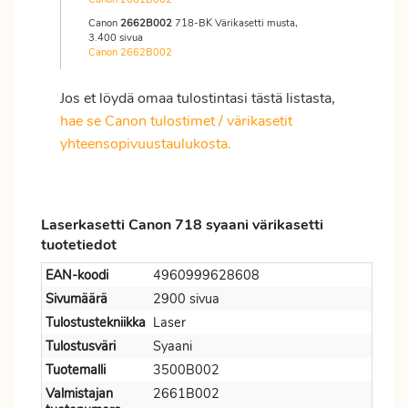
Canon
2662B002
718-BK Värikasetti musta,
3.400 sivua
Canon 2662B002
Jos et löydä omaa tulostintasi tästä listasta,
hae se Canon tulostimet / värikasetit
yhteensopivuustaulukosta.
Laserkasetti Canon 718 syaani värikasetti
tuotetiedot
EAN-koodi
4960999628608
Sivumäärä
2900 sivua
Tulostustekniikka
Laser
Tulostusväri
Syaani
Tuotemalli
3500B002
Valmistajan
2661B002