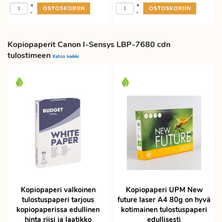
+
+
-
-
Kopiopaperit Canon I-Sensys LBP-7680 cdn
tulostimeen
Katso kaikki
Kopiopaperi valkoinen
Kopiopaperi UPM New
tulostuspaperi tarjous
future laser A4 80g on hyvä
kopiopaperissa edullinen
kotimainen tulostuspaperi
hinta riisi ja laatikko
edullisesti