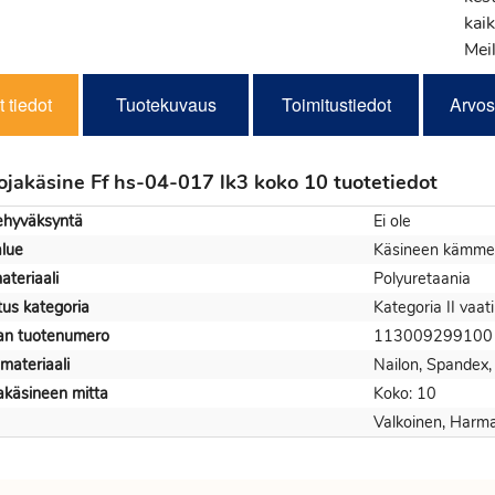
kaik
Meil
 tiedot
Tuotekuvaus
Toimitustiedot
Arvos
uojakäsine Ff hs-04-017 lk3 koko 10 tuotetiedot
kehyväksyntä
Ei ole
alue
Käsineen kämmen
ateriaali
Polyuretaania
itus kategoria
Kategoria II vaat
jan tuotenumero
113009299100
materiaali
Nailon, Spandex, 
jakäsineen mitta
Koko: 10
Valkoinen, Harm