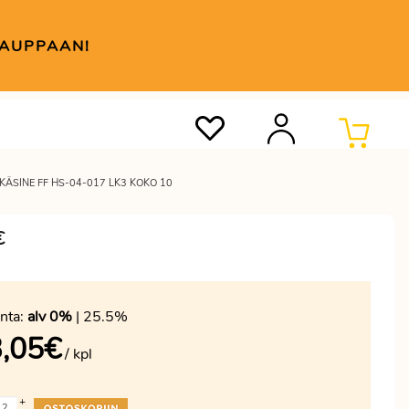
KAUPPAAN!
KÄSINE FF HS-04-017 LK3 KOKO 10
€
nta:
alv 0%
| 25.5%
,05
€
/ kpl
+