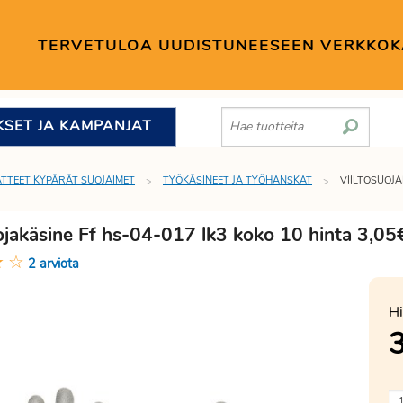
TERVETULOA UUDISTUNEESEEN VERKKO
KSET JA KAMPANJAT
TTEET KYPÄRÄT SUOJAIMET
TYÖKÄSINEET JA TYÖHANSKAT
VIILTOSUOJA
ojakäsine Ff hs-04-017 lk3 koko 10 hinta 3,05
★
☆
2 arviota
Hi
3