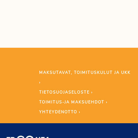
MAKSUTAVAT, TOIMITUSKULUT JA UKK
›
TIETOSUOJASELOSTE ›
TOIMITUS-JA MAKSUEHDOT ›
YHTEYDENOTTO ›