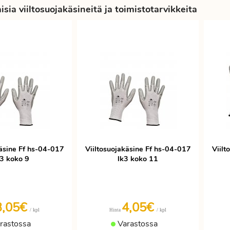
sia viiltosuojakäsineitä ja toimistotarvikkeita
käsine Ff hs-04-017
Viiltosuojakäsine Ff hs-04-017
Viilt
k3 koko 9
lk3 koko 11
3,05€
4,05€
/ kpl
/ kpl
Hinta
rastossa
Varastossa