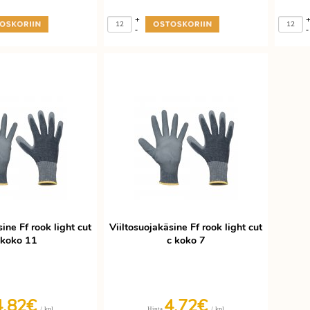
+
-
-
ine Ff rook light cut
Viiltosuojakäsine Ff rook light cut
 koko 11
c koko 7
4,82€
4,72€
/ kpl
/ kpl
Hinta