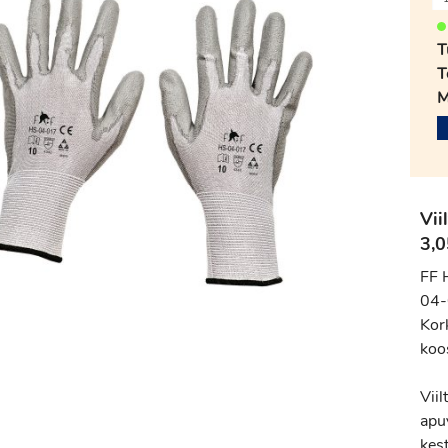
T
T
M
Vii
3,0
FF 
04-
Kork
koo
Vii
apu
kes