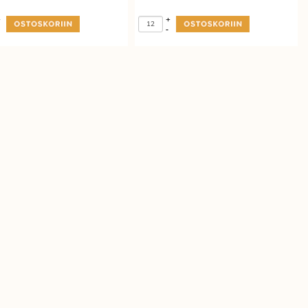
+
+
-