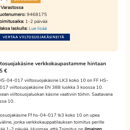
-
Varastossa
uotenumero:
9468175
oimitusaika:
1-2 päivää
aksa laskulla:
Lue lisää
VERTAA VIILTOSUOJAKÄSINEITÄ
ltosuojakäsine verkkokaupastamme hintaan
5 €
HS-04-017 viiltosuojakäsine LK3 koko 10 on FF HS-
017 viiltosuojakäsine EN 388 luokka 3 koossa 10.
ean viiltosuojaluokan käsine vaativiin töihin. Saatavana
ssa 10.
ltosuojakäsine Ff hs-04-017 lk3 koko 10 on upea
väline, jonka verkkokauppatilauksen
toimitus
perille
tää 1-2 päivää. Huomaa, että Toimitus on
ilmainen