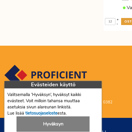
Va
+
-
Evästeiden käyttö
Valitsemalla ’Hyväksyn’, hyväksyt kaikki
Proficient Co Oy FI07452333
evästeet. Voit milloin tahansa muuttaa
Ma-To 8-16, Pe 8-15 | myynti@proficient.fi | Puh: 050 341 0382
asetuksia sivun alareunan linkistä.
Tellervonkatu 10 70500 Kuopio
Lue lisää
tietosuojaseloste
esta.
Hyväksyn