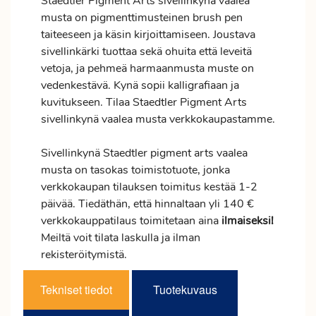
Staedtler Pigment Arts sivellinkynä vaalea
musta on pigmenttimusteinen brush pen
taiteeseen ja käsin kirjoittamiseen. Joustava
sivellinkärki tuottaa sekä ohuita että leveitä
vetoja, ja pehmeä harmaanmusta muste on
vedenkestävä. Kynä sopii kalligrafiaan ja
kuvitukseen. Tilaa Staedtler Pigment Arts
sivellinkynä vaalea musta verkkokaupastamme.
Sivellinkynä Staedtler pigment arts vaalea
musta on tasokas toimistotuote, jonka
verkkokaupan tilauksen
toimitus
kestää 1-2
päivää. Tiedäthän, että hinnaltaan yli 140 €
verkkokauppatilaus toimitetaan aina
ilmaiseksi!
Meiltä voit tilata laskulla ja ilman
rekisteröitymistä.
Tekniset tiedot
Tuotekuvaus