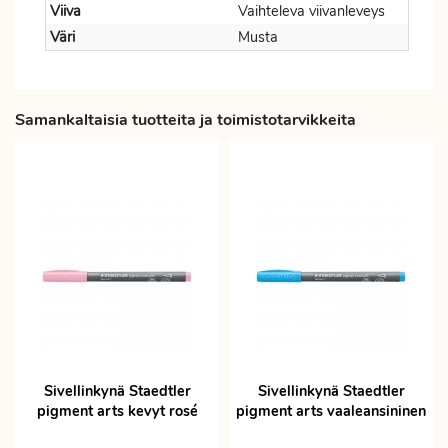
Viiva
Vaihteleva viivanleveys
Väri
Musta
Samankaltaisia tuotteita ja toimistotarvikkeita
Sivellinkynä Staedtler
Sivellinkynä Staedtler
pigment arts kevyt rosé
pigment arts vaaleansininen