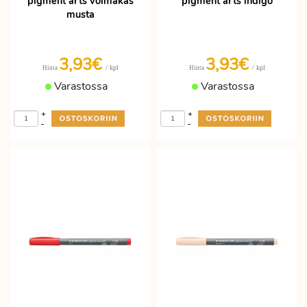
pigment arts voimakas
pigment arts indigo
musta
3,93€
3,93€
/ kpl
/ kpl
Hinta
Hinta
Varastossa
Varastossa
+
+
-
-