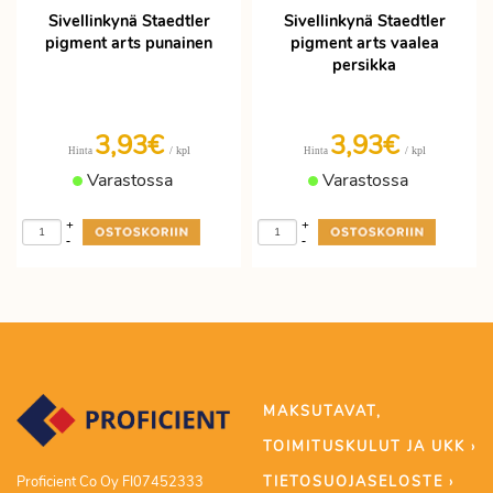
Sivellinkynä Staedtler
Sivellinkynä Staedtler
pigment arts punainen
pigment arts vaalea
persikka
3,93€
3,93€
/ kpl
/ kpl
Hinta
Hinta
Varastossa
Varastossa
+
+
-
-
MAKSUTAVAT,
TOIMITUSKULUT JA UKK ›
TIETOSUOJASELOSTE ›
Proficient Co Oy FI07452333