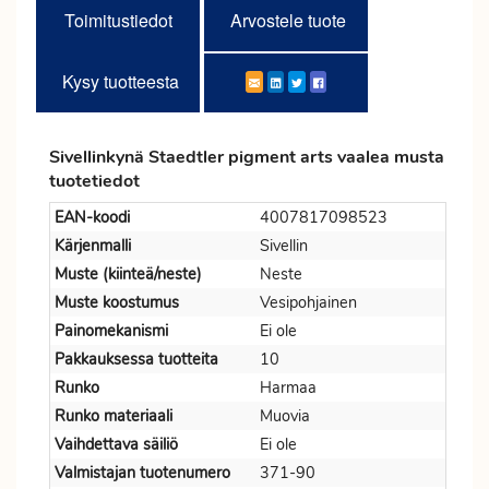
Toimitustiedot
Arvostele tuote
Kysy tuotteesta
Sivellinkynä Staedtler pigment arts vaalea musta
tuotetiedot
EAN-koodi
4007817098523
Kärjenmalli
Sivellin
Muste (kiinteä/neste)
Neste
Muste koostumus
Vesipohjainen
Painomekanismi
Ei ole
Pakkauksessa tuotteita
10
Runko
Harmaa
Runko materiaali
Muovia
Vaihdettava säiliö
Ei ole
Valmistajan tuotenumero
371-90