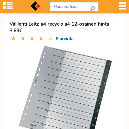
Välilehti Leitz a4 recycle a4 12-osainen hinta
8,68€
★
★
★
★
☆
6 arviota