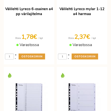
Välilehti Lyreco 6-osainen a4
Välilehti Lyreco mylar 1-12
pp värilajitelma
a4 harmaa
1,78€
2,37€
/ kpl
/ kpl
Hinta
Hinta
Varastossa
Varastossa
+
+
-
-