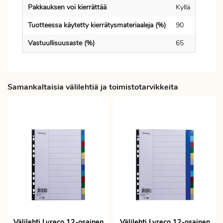
Pakkauksen voi kierrättää
Kyllä
Tuotteessa käytetty kierrätysmateriaaleja (%)
90
Vastuullisuusaste (%)
65
Samankaltaisia välilehtiä ja toimistotarvikkeita
Välilehti Lyreco 12-osainen
Välilehti Lyreco 12-osainen