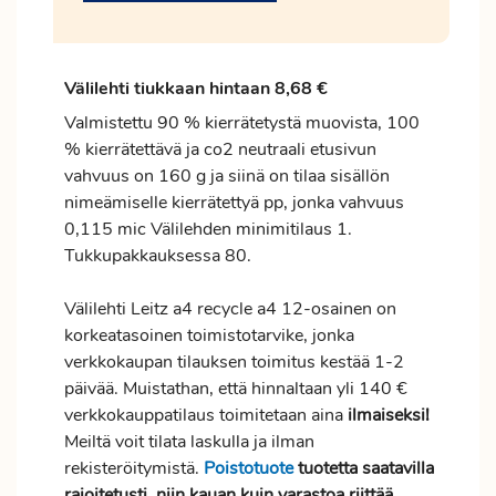
Välilehti tiukkaan hintaan 8,68 €
Valmistettu 90 % kierrätetystä muovista, 100
% kierrätettävä ja co2 neutraali etusivun
vahvuus on 160 g ja siinä on tilaa sisällön
nimeämiselle kierrätettyä pp, jonka vahvuus
0,115 mic Välilehden minimitilaus 1.
Tukkupakkauksessa 80.
Välilehti Leitz a4 recycle a4 12-osainen on
korkeatasoinen toimistotarvike, jonka
verkkokaupan tilauksen
toimitus
kestää 1-2
päivää. Muistathan, että hinnaltaan yli 140 €
verkkokauppatilaus toimitetaan aina
ilmaiseksi!
Meiltä voit tilata laskulla ja ilman
rekisteröitymistä.
Poistotuote
tuotetta saatavilla
rajoitetusti, niin kauan kuin varastoa riittää.