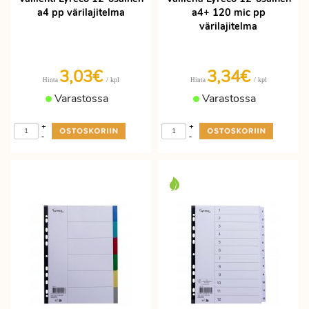
a4 pp värilajitelma
a4+ 120 mic pp
värilajitelma
3,03€
3,34€
/ kpl
/ kpl
Hinta
Hinta
Varastossa
Varastossa
+
+
-
-