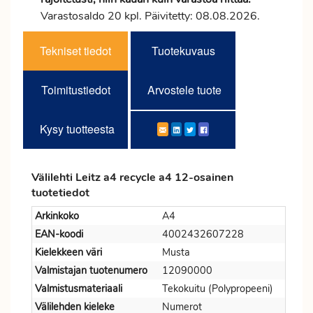
Varastosaldo 20 kpl. Päivitetty: 08.08.2026.
Tekniset tiedot
Tuotekuvaus
Toimitustiedot
Arvostele tuote
Kysy tuotteesta
Välilehti Leitz a4 recycle a4 12-osainen
tuotetiedot
Arkinkoko
A4
EAN-koodi
4002432607228
Kielekkeen väri
Musta
Valmistajan tuotenumero
12090000
Valmistusmateriaali
Tekokuitu (Polypropeeni)
Välilehden kieleke
Numerot