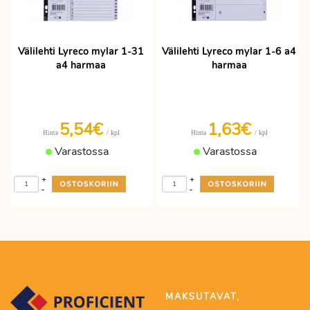
Välilehti Lyreco mylar 1-31
Välilehti Lyreco mylar 1-6 a4
a4 harmaa
harmaa
5,54€
1,63€
/ kpl
/ kpl
Hinta
Hinta
Varastossa
Varastossa
+
+
-
-
MAKSUTAVAT,