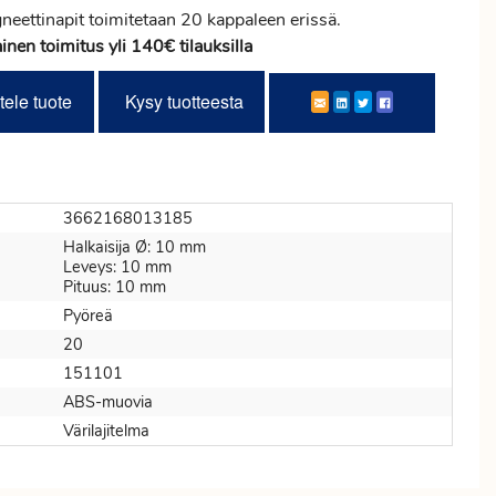
neettinapit toimitetaan 20 kappaleen erissä.
inen toimitus yli 140€ tilauksilla
tele tuote
Kysy tuotteesta
3662168013185
Halkaisija Ø: 10 mm
Leveys: 10 mm
Pituus: 10 mm
Pyöreä
20
151101
ABS-muovia
Värilajitelma