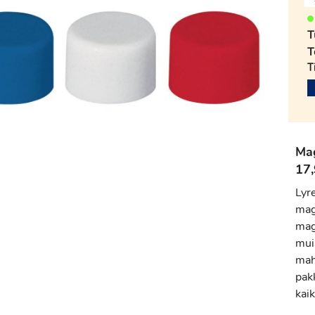
T
T
T
Ma
17,
Lyr
magn
mag
muis
mahd
pakk
kaik