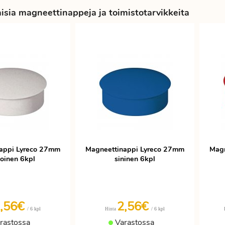
sia magneettinappeja ja toimistotarvikkeita
appi Lyreco 27mm
Magneettinappi Lyreco 27mm
Magn
koinen 6kpl
sininen 6kpl
,56€
2,56€
/ 6 kpl
/ 6 kpl
Hinta
rastossa
Varastossa