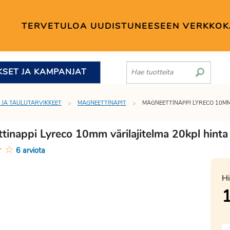
TERVETULOA UUDISTUNEESEEN VERKKO
KSET JA KAMPANJAT
 JA TAULUTARVIKKEET
MAGNEETTINAPIT
MAGNEETTINAPPI LYRECO 10MM
tinappi Lyreco 10mm värilajitelma 20kpl hint
★
☆
6 arviota
Hi