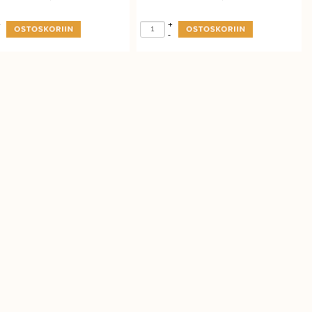
+
+
-