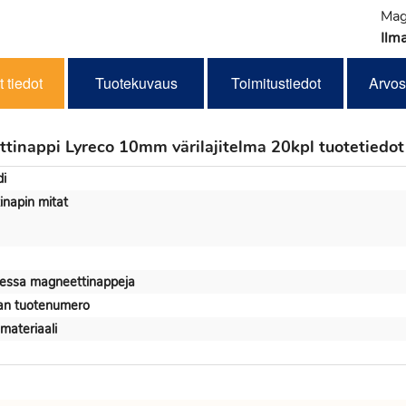
Mag
Ilma
 tiedot
Tuotekuvaus
Toimitustiedot
Arvos
tinappi Lyreco 10mm värilajitelma 20kpl tuotetiedot
i
napin mitat
essa magneettinappeja
jan tuotenumero
materiaali