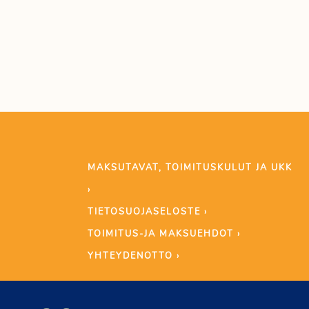
MAKSUTAVAT, TOIMITUSKULUT JA UKK
›
TIETOSUOJASELOSTE ›
TOIMITUS-JA MAKSUEHDOT ›
YHTEYDENOTTO ›