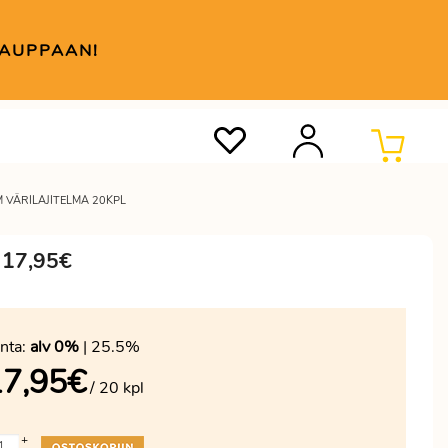
KAUPPAAN!
 VÄRILAJITELMA 20KPL
a 17,95€
nta:
alv 0%
| 25.5%
17,95
€
/ 20 kpl
+