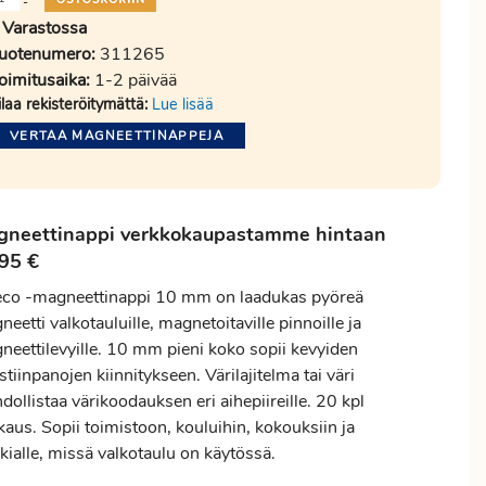
-
Varastossa
uotenumero:
311265
oimitusaika:
1-2 päivää
ilaa rekisteröitymättä:
Lue lisää
VERTAA MAGNEETTINAPPEJA
gneettinappi verkkokaupastamme hintaan
95 €
eco -magneettinappi 10 mm on laadukas pyöreä
eetti valkotauluille, magnetoitaville pinnoille ja
neettilevyille. 10 mm pieni koko sopii kevyiden
tiinpanojen kiinnitykseen. Värilajitelma tai väri
ollistaa värikoodauksen eri aihepiireille. 20 kpl
aus. Sopii toimistoon, kouluihin, kokouksiin ja
kialle, missä valkotaulu on käytössä.