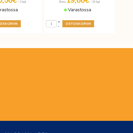
0,56€
19,66€
/ 3 kpl
/ 20 kpl
Hinta
rastossa
Varastossa
+
-