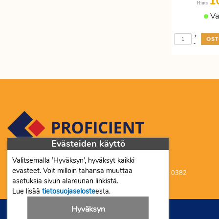
1
Hinta
Va
+
-
Evästeiden käyttö
Valitsemalla ’Hyväksyn’, hyväksyt kaikki
Proficient Co Oy FI07452333
evästeet. Voit milloin tahansa muuttaa
Ma-To 8-16, Pe 8-15 | myynti@proficient.fi | Puh: 050 341 0382
asetuksia sivun alareunan linkistä.
Tellervonkatu 10 70500 Kuopio
Lue lisää
tietosuojaseloste
esta.
Hyväksyn