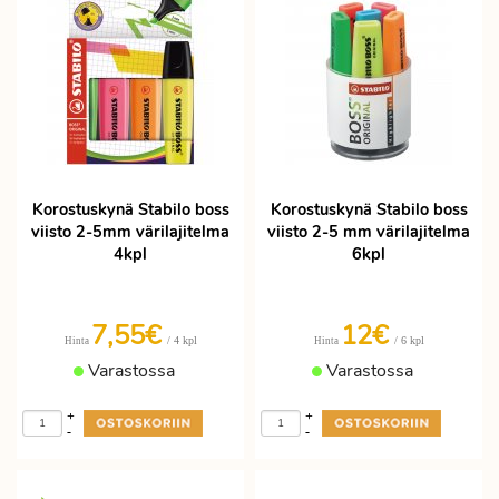
Korostuskynä Stabilo boss
Korostuskynä Stabilo boss
viisto 2-5mm värilajitelma
viisto 2-5 mm värilajitelma
4kpl
6kpl
7,55€
12€
/ 4 kpl
/ 6 kpl
Hinta
Hinta
Varastossa
Varastossa
+
+
-
-