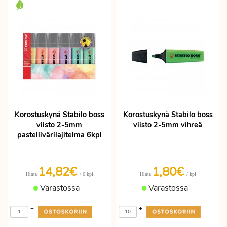
Korostuskynä Stabilo boss
Korostuskynä Stabilo boss
viisto 2-5mm
viisto 2-5mm vihreä
pastellivärilajitelma 6kpl
14,82€
1,80€
/ 6 kpl
/ kpl
Hinta
Hinta
Varastossa
Varastossa
+
+
-
-