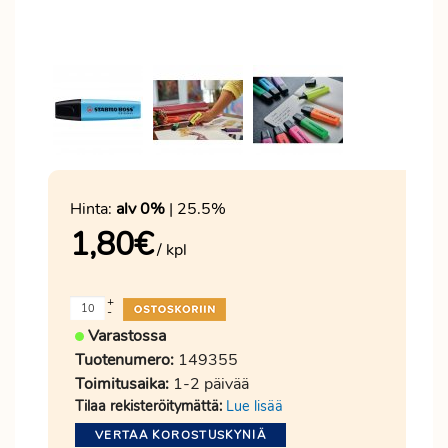
Hinta:
alv 0%
| 25.5%
1,80
€
/ kpl
+
-
Varastossa
Tuotenumero:
149355
Toimitusaika:
1-2 päivää
Tilaa rekisteröitymättä:
Lue lisää
VERTAA KOROSTUSKYNIÄ