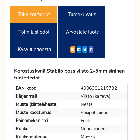
Tekniset tiedot
Tuotekuvaus
Toimitustiedot
Arvostele tuote
Kysy tuotteesta
Korostuskynä Stabilo boss viisto 2-5mm sininen
tuotetiedot
EAN-koodi
4006381215732
Kärjenmalli
Viisto (kalteva)
Muste (kiinteä/neste)
Neste
Muste koostumus
Vesipohjainen
Painomekanismi
Ei ole
Runko
Neonsininen
Runko materiaali
Muovia