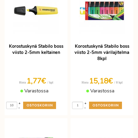
Korostuskynä Stabilo boss
Korostuskynä Stabilo boss
viisto 2-5mm keltainen
viisto 2-5mm värilajitelma
8kpl
1,77€
15,18€
/ kpl
/ 8 kpl
Hinta
Hinta
Varastossa
Varastossa
+
+
-
-