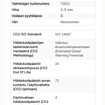
Valmistajan tuotenumero
70/31
Viiva
2–5 mm
Voidaan pyyhkiäpois
Ei
Väri
Neonsininen
CO2 ISO Standardi
ISO 14067
Hiilidioksidipäästöjen
Vaikutus
laskemis/arviointi
ilmastonlämpenemiseen
menetelmä (CO2
(Estimated Global
Methodology)
Warming Potential)
Hiilidioksidipäästöt
24
elinkaarenlopussa (CO2
End Of Life)
Hiilidioksidipäästöt ennen
72
tuotanto / käyttövaihetta
(CO2 Upstream)
Käyttövaiheen
4
hiilidioksidipäästöt (CO2