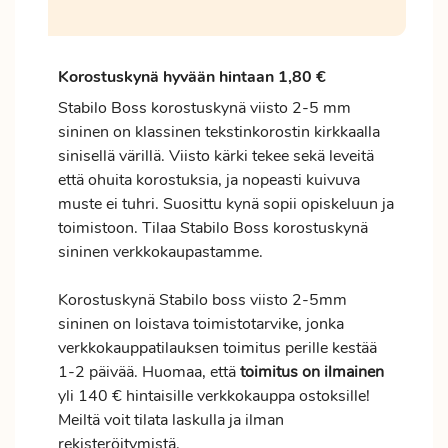
Korostuskynä hyvään hintaan 1,80 €
Stabilo Boss korostuskynä viisto 2-5 mm
sininen on klassinen tekstinkorostin kirkkaalla
sinisellä värillä. Viisto kärki tekee sekä leveitä
että ohuita korostuksia, ja nopeasti kuivuva
muste ei tuhri. Suosittu kynä sopii opiskeluun ja
toimistoon. Tilaa Stabilo Boss korostuskynä
sininen verkkokaupastamme.
Korostuskynä Stabilo boss viisto 2-5mm
sininen on loistava toimistotarvike, jonka
verkkokauppatilauksen
toimitus
perille kestää
1-2 päivää. Huomaa, että
toimitus
on ilmainen
yli 140 € hintaisille verkkokauppa ostoksille!
Meiltä voit tilata laskulla ja ilman
rekisteröitymistä.