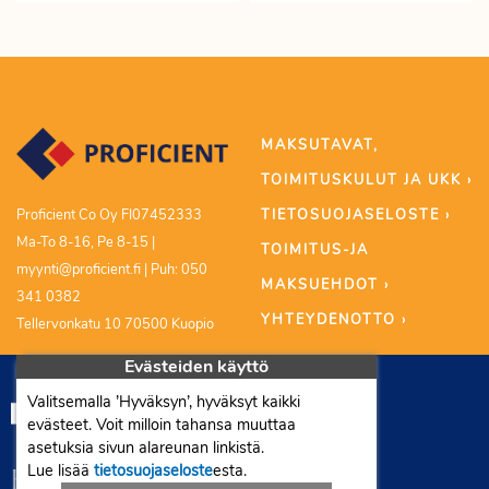
MAKSUTAVAT,
TOIMITUSKULUT JA UKK ›
TIETOSUOJASELOSTE ›
Proficient Co Oy FI07452333
Ma-To 8-16, Pe 8-15 |
TOIMITUS-JA
myynti@proficient.fi | Puh: 050
MAKSUEHDOT ›
341 0382
YHTEYDENOTTO ›
Tellervonkatu 10 70500 Kuopio
Evästeiden käyttö
Valitsemalla ’Hyväksyn’, hyväksyt kaikki
evästeet. Voit milloin tahansa muuttaa
asetuksia sivun alareunan linkistä.
Lue lisää
tietosuojaseloste
esta.