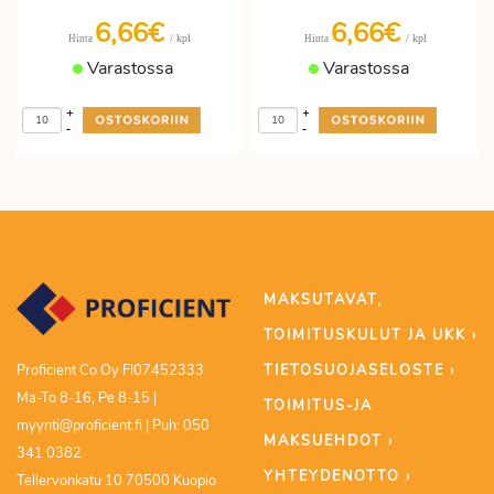
6,66€
6,66€
/ kpl
/ kpl
Hinta
Hinta
Varastossa
Varastossa
+
+
-
-
MAKSUTAVAT,
TOIMITUSKULUT JA UKK ›
TIETOSUOJASELOSTE ›
Proficient Co Oy FI07452333
Ma-To 8-16, Pe 8-15 |
TOIMITUS-JA
myynti@proficient.fi | Puh: 050
MAKSUEHDOT ›
341 0382
YHTEYDENOTTO ›
Tellervonkatu 10 70500 Kuopio