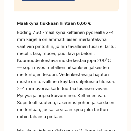
Maalikynä tiukkaan hintaan 6,66 €
Edding 750 -maalikynä keltainen pyöreällä 2-4
mm kärjellä on ammattilaisen merkintäkynä
vaativiin pintoihin, joihin tavallinen tussi ei tartu:
metalli, lasi, muovi, puu, kivi ja betoni.
Kuumuudenkestävä muste kestää jopa 200°C
— sopii myös metallien hitsauksen jälkeisten
merkintöjen tekoon. Vedenkestävä ja hajuton
muste on turvallinen käyttää suljetuissa tiloissa.
2-4 mm pyöreä kärki tuottaa tasaisen viivan.
Pysyvä ja nopea kuivuminen. Keltainen väri.
Sopii teollisuuteen, rakennustyöhön ja kaikkeen
merkintään, jossa tarvitaan kynä joka tarttuu
mihin tahansa pintaan.
Maalikynä Edding 750 pyöreä 2-4mm keltainen