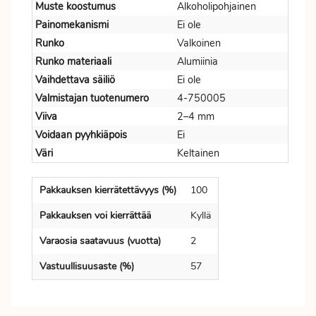
Muste koostumus
Alkoholipohjainen
Painomekanismi
Ei ole
Runko
Valkoinen
Runko materiaali
Alumiinia
Vaihdettava säiliö
Ei ole
Valmistajan tuotenumero
4-750005
Viiva
2–4 mm
Voidaan pyyhkiäpois
Ei
Väri
Keltainen
Pakkauksen kierrätettävyys (%)
100
Pakkauksen voi kierrättää
Kyllä
Varaosia saatavuus (vuotta)
2
Vastuullisuusaste (%)
57