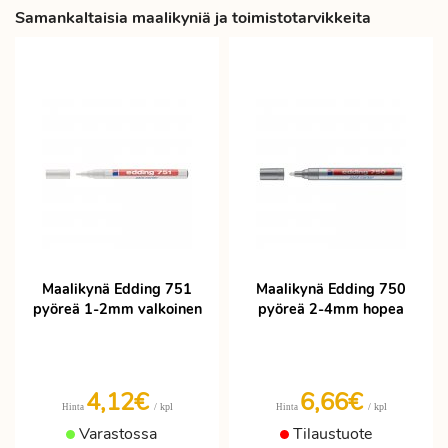
Samankaltaisia maalikyniä ja toimistotarvikkeita
Maalikynä Edding 751
Maalikynä Edding 750
pyöreä 1-2mm valkoinen
pyöreä 2-4mm hopea
4,12€
6,66€
/ kpl
/ kpl
Hinta
Hinta
Varastossa
Tilaustuote