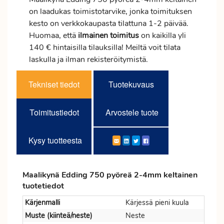
on laadukas toimistotarvike, jonka toimituksen
kesto on verkkokaupasta tilattuna 1-2 päivää.
Huomaa, että
ilmainen
toimitus
on kaikilla yli
140 € hintaisilla tilauksilla! Meiltä voit tilata
laskulla ja ilman rekisteröitymistä.
Tekniset tiedot
Tuotekuvaus
Toimitustiedot
Arvostele tuote
Kysy tuotteesta
Maalikynä Edding 750 pyöreä 2-4mm keltainen
tuotetiedot
Kärjenmalli
Kärjessä pieni kuula
Muste (kiinteä/neste)
Neste