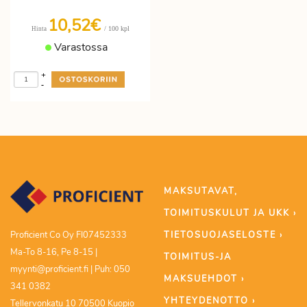
10,52€
/ 100 kpl
Hinta
Varastossa
+
-
MAKSUTAVAT,
TOIMITUSKULUT JA UKK ›
TIETOSUOJASELOSTE ›
Proficient Co Oy FI07452333
Ma-To 8-16, Pe 8-15 |
TOIMITUS-JA
myynti@proficient.fi | Puh: 050
MAKSUEHDOT ›
341 0382
YHTEYDENOTTO ›
Tellervonkatu 10 70500 Kuopio