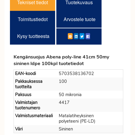
Tekniset tiedot
Tuotekuvaus
Toimitustiedot
Arvostele tuote
Kysy tuotteesta
Kengänsuojus Abena poly-line 41cm 50my
sininen ldpe 100kpl tuotetiedot
EAN-koodi
5703538136702
Pakkauksessa
100
tuotteita
Paksuus
50 mikronia
Valmistajan
4417
tuotenumero
Valmistusmateriaali
Matalatiheyksinen
polyeteeni (PE-LD)
Väri
Sininen