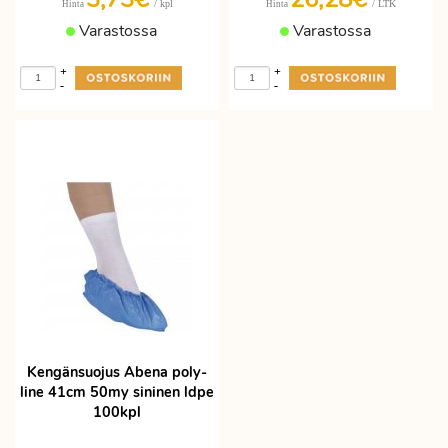
/ kpl
/ LTK
Hinta
Hinta
Varastossa
Varastossa
+
+
-
-
Kengänsuojus Abena poly-
line 41cm 50my sininen ldpe
100kpl