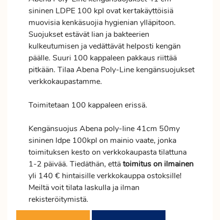
sininen LDPE 100 kpl ovat kertakäyttöisiä
muovisia kenkäsuojia hygienian ylläpitoon.
Suojukset estävät lian ja bakteerien
kulkeutumisen ja vedättävät helposti kengän
päälle. Suuri 100 kappaleen pakkaus riittää
pitkään. Tilaa Abena Poly-Line kengänsuojukset
verkkokaupastamme.
Toimitetaan 100 kappaleen erissä.
Kengänsuojus Abena poly-line 41cm 50my
sininen ldpe 100kpl on mainio vaate, jonka
toimituksen kesto on verkkokaupasta tilattuna
1-2 päivää. Tiedäthän, että
toimitus
on ilmainen
yli 140 € hintaisille verkkokauppa ostoksille!
Meiltä voit tilata laskulla ja ilman
rekisteröitymistä.