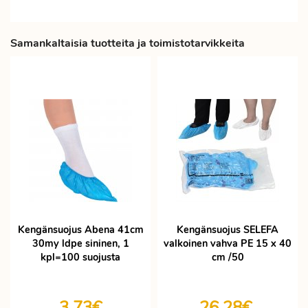
Samankaltaisia tuotteita ja toimistotarvikkeita
Kengänsuojus Abena 41cm
Kengänsuojus SELEFA
30my ldpe sininen, 1
valkoinen vahva PE 15 x 40
kpl=100 suojusta
cm /50
3,73€
26,28€