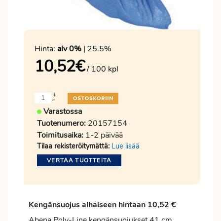
Hinta:
alv 0%
| 25.5%
10,52
€
/ 100 kpl
+
-
Varastossa
Tuotenumero:
20157154
Toimitusaika:
1-2 päivää
Tilaa rekisteröitymättä:
Lue lisää
VERTAA TUOTTEITA
Kengänsuojus alhaiseen hintaan 10,52 €
Abena Poly-Line kengänsuojukset 41 cm