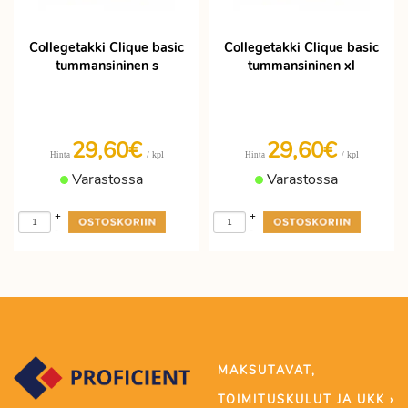
Collegetakki Clique basic
Collegetakki Clique basic
tummansininen s
tummansininen xl
29,60€
29,60€
/ kpl
/ kpl
Hinta
Hinta
Varastossa
Varastossa
+
+
-
-
MAKSUTAVAT,
TOIMITUSKULUT JA UKK ›