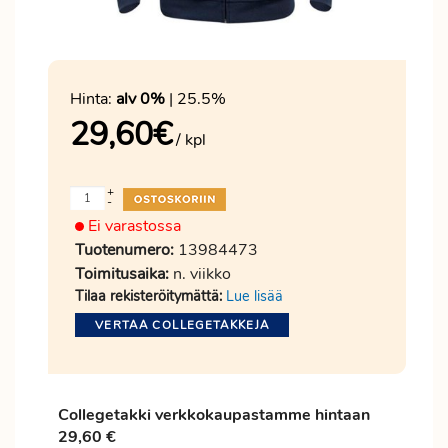
Hinta:
alv 0%
| 25.5%
29,60
€
/ kpl
+
-
Ei varastossa
Tuotenumero:
13984473
Toimitusaika:
n. viikko
Tilaa rekisteröitymättä:
Lue lisää
VERTAA COLLEGETAKKEJA
Collegetakki verkkokaupastamme hintaan
29,60 €