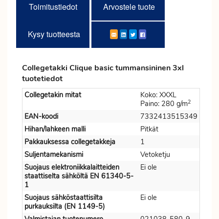
Toimitustiedot
Arvostele tuote
Kysy tuotteesta
Collegetakki Clique basic tummansininen 3xl
tuotetiedot
Collegetakin mitat
Koko: XXXL
2
Paino: 280 g/m
EAN-koodi
7332413515349
Hihan/lahkeen malli
Pitkät
Pakkauksessa collegetakkeja
1
Suljentamekanismi
Vetoketju
Suojaus elektroniikkalaitteiden
Ei ole
staattiselta sähköltä EN 61340-5-
1
Suojaus sähköstaattisilta
Ei ole
purkauksilta (EN 1149-5)