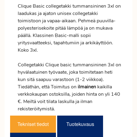
Clique Basic collegetakki tummansininen 3xl on
laadukas ja ajaton unisex collegetakki
toimistoon ja vapaa-aikaan. Pehmeä puuvilla-
polyesterisekoite pitää lämpöä ja on mukava
päällä. Klassinen Basic-malli sopii
yritysvaatteeksi, tapahtumiin ja arkikäyttöön.
Koko 3xl.
Collegetakki Clique basic tummansininen 3xl on
hyvälaatuinen työvaate, joka toimitetaan heti
kun sitä saapuu varastoon (1-2 viikkoa).
Tiedäthän, että Toimitus on
ilmainen
kaikilla
verkkokaupan ostoksilla, joiden hinta on yli 140
€. Meiltä voit tilata laskulla ja ilman
rekisteröitymistä.
Tekniset tiedot
Tuotekuvaus