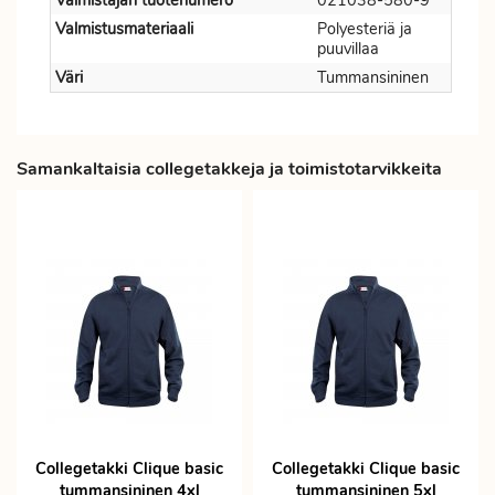
Valmistajan tuotenumero
021038-580-9
Valmistusmateriaali
Polyesteriä ja
puuvillaa
Väri
Tummansininen
Samankaltaisia collegetakkeja ja toimistotarvikkeita
Collegetakki Clique basic
Collegetakki Clique basic
tummansininen 4xl
tummansininen 5xl