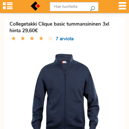
Collegetakki Clique basic tummansininen 3xl
hinta 29,60€
★
★
★
★
☆
7 arviota