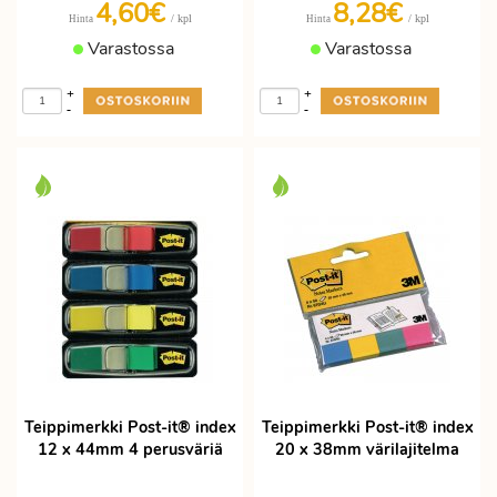
4,60€
8,28€
/ kpl
/ kpl
Hinta
Hinta
Varastossa
Varastossa
+
+
-
-
Teippimerkki Post-it® index
Teippimerkki Post-it® index
12 x 44mm 4 perusväriä
20 x 38mm värilajitelma