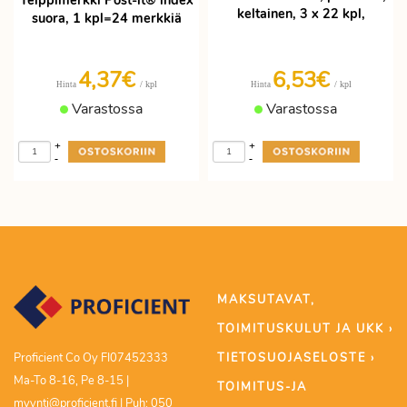
Teippimerkki Post-it® index
keltainen, 3 x 22 kpl,
suora, 1 kpl=24 merkkiä
4,37€
6,53€
/ kpl
/ kpl
Hinta
Hinta
Varastossa
Varastossa
+
+
-
-
MAKSUTAVAT,
TOIMITUSKULUT JA UKK ›
TIETOSUOJASELOSTE ›
Proficient Co Oy FI07452333
Ma-To 8-16, Pe 8-15 |
TOIMITUS-JA
myynti@proficient.fi | Puh: 050