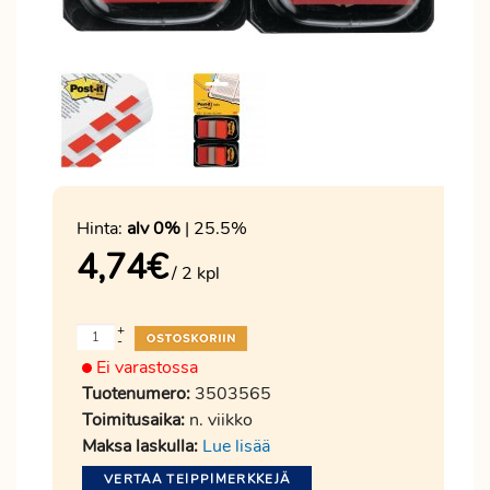
Hinta:
alv 0%
| 25.5%
4,74
€
/ 2 kpl
+
-
Ei varastossa
Tuotenumero:
3503565
Toimitusaika:
n. viikko
Maksa laskulla:
Lue lisää
VERTAA TEIPPIMERKKEJÄ