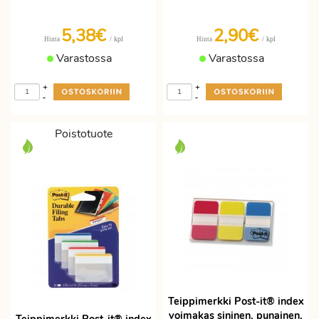
5,38€
2,90€
/ kpl
/ kpl
Hinta
Hinta
Varastossa
Varastossa
+
+
-
-
Poistotuote
Teippimerkki Post-it® index
voimakas sininen, punainen,