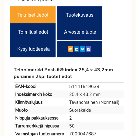
Tekniset tiedot
Tuotekuvaus
Toimitustiedot
Arvostele tuote
Kysy tuotteesta
Teippimerkki Post-it® index 25,4 x 43,2mm
punainen 2kpl tuotetiedot
EAN-koodi
51141919638
Indeksimerkin koko
25,4 x 43,2 mm
Kiinnityslujuus
Tavanomainen (Normaali)
Muoto
Suorakaide
Nippuja pakkauksessa
2
Tarramerkkejä nipussa
50
Valmistajan tuotenumero
7000047687