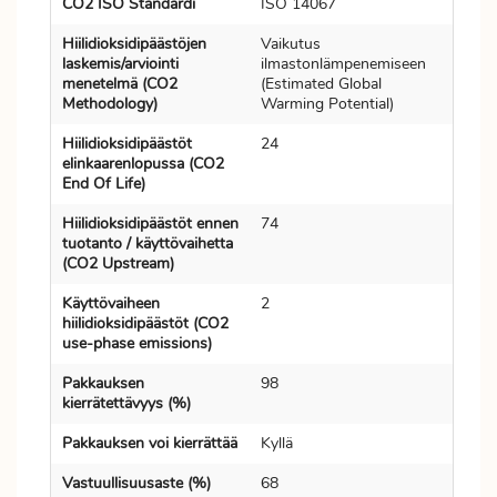
CO2 ISO Standardi
ISO 14067
Hiilidioksidipäästöjen
Vaikutus
laskemis/arviointi
ilmastonlämpenemiseen
menetelmä (CO2
(Estimated Global
Methodology)
Warming Potential)
Hiilidioksidipäästöt
24
elinkaarenlopussa (CO2
End Of Life)
Hiilidioksidipäästöt ennen
74
tuotanto / käyttövaihetta
(CO2 Upstream)
Käyttövaiheen
2
hiilidioksidipäästöt (CO2
use-phase emissions)
Pakkauksen
98
kierrätettävyys (%)
Pakkauksen voi kierrättää
Kyllä
Vastuullisuusaste (%)
68