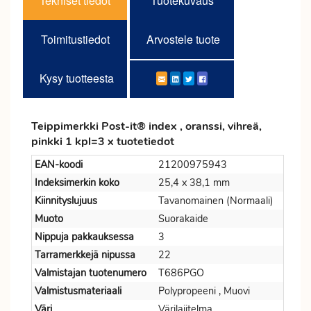
Tekniset tiedot
Tuotekuvaus
Toimitustiedot
Arvostele tuote
Kysy tuotteesta
Teippimerkki Post-it® index , oranssi, vihreä,
pinkki 1 kpl=3 x tuotetiedot
EAN-koodi
21200975943
Indeksimerkin koko
25,4 x 38,1 mm
Kiinnityslujuus
Tavanomainen (Normaali)
Muoto
Suorakaide
Nippuja pakkauksessa
3
Tarramerkkejä nipussa
22
Valmistajan tuotenumero
T686PGO
Valmistusmateriaali
Polypropeeni , Muovi
Väri
Värilajitelma