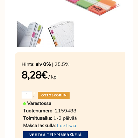
Hinta:
alv 0%
| 25.5%
8,28
€
/ kpl
+
-
Varastossa
Tuotenumero:
2159488
Toimitusaika:
1-2 päivää
Maksa laskulla:
Lue lisää
VERTAA TEIPPIMERKKEJÄ