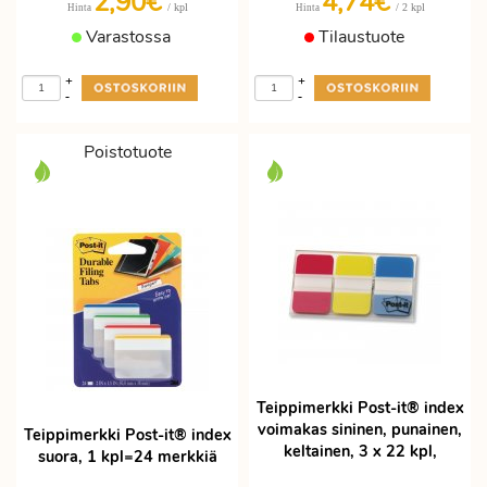
2,90€
4,74€
/ kpl
/ 2 kpl
Hinta
Hinta
Varastossa
Tilaustuote
+
+
-
-
Poistotuote
Teippimerkki Post-it® index
voimakas sininen, punainen,
Teippimerkki Post-it® index
keltainen, 3 x 22 kpl,
suora, 1 kpl=24 merkkiä