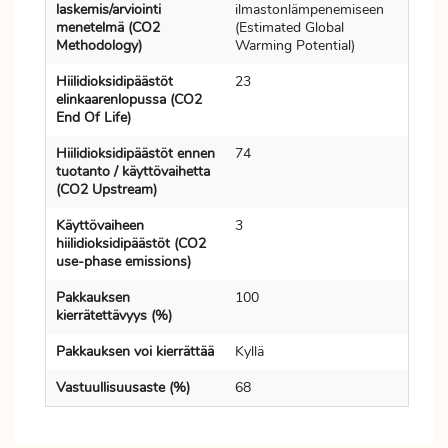
laskemis/arviointi
ilmastonlämpenemiseen
menetelmä (CO2
(Estimated Global
Methodology)
Warming Potential)
Hiilidioksidipäästöt
23
elinkaarenlopussa (CO2
End Of Life)
Hiilidioksidipäästöt ennen
74
tuotanto / käyttövaihetta
(CO2 Upstream)
Käyttövaiheen
3
hiilidioksidipäästöt (CO2
use-phase emissions)
Pakkauksen
100
kierrätettävyys (%)
Pakkauksen voi kierrättää
Kyllä
Vastuullisuusaste (%)
68