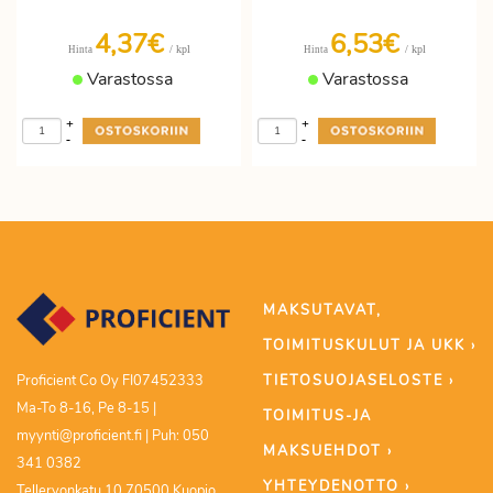
4,37€
6,53€
/ kpl
/ kpl
Hinta
Hinta
Varastossa
Varastossa
+
+
-
-
MAKSUTAVAT,
TOIMITUSKULUT JA UKK ›
TIETOSUOJASELOSTE ›
Proficient Co Oy FI07452333
Ma-To 8-16, Pe 8-15 |
TOIMITUS-JA
myynti@proficient.fi | Puh: 050
MAKSUEHDOT ›
341 0382
YHTEYDENOTTO ›
Tellervonkatu 10 70500 Kuopio