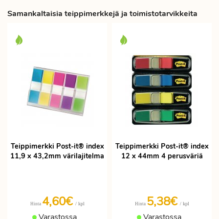
Samankaltaisia teippimerkkejä ja toimistotarvikkeita
Teippimerkki Post-it® index
Teippimerkki Post-it® index
11,9 x 43,2mm värilajitelma
12 x 44mm 4 perusväriä
4,60€
5,38€
/ kpl
/ kpl
Hinta
Hinta
Varastossa
Varastossa