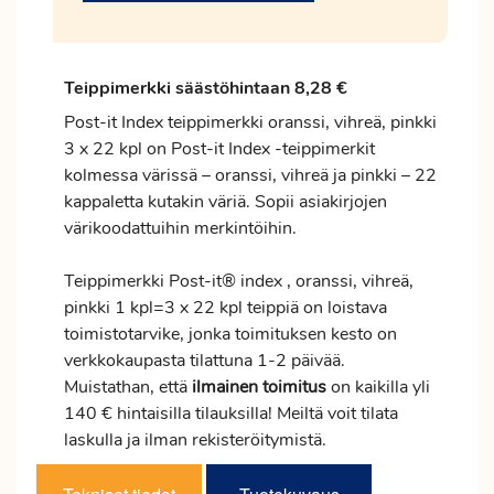
Teippimerkki säästöhintaan 8,28 €
Post-it Index teippimerkki oranssi, vihreä, pinkki
3 x 22 kpl on Post-it Index -teippimerkit
kolmessa värissä – oranssi, vihreä ja pinkki – 22
kappaletta kutakin väriä. Sopii asiakirjojen
värikoodattuihin merkintöihin.
Teippimerkki Post-it® index , oranssi, vihreä,
pinkki 1 kpl=3 x 22 kpl teippiä on loistava
toimistotarvike, jonka toimituksen kesto on
verkkokaupasta tilattuna 1-2 päivää.
Muistathan, että
ilmainen
toimitus
on kaikilla yli
140 € hintaisilla tilauksilla! Meiltä voit tilata
laskulla ja ilman rekisteröitymistä.