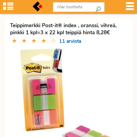
Teippimerkki Post-it® index , oranssi, vihreä,
pinkki 1 kpl=3 x 22 kpl teippiä hinta 8,28€
★
★
★
★
☆
11 arviota