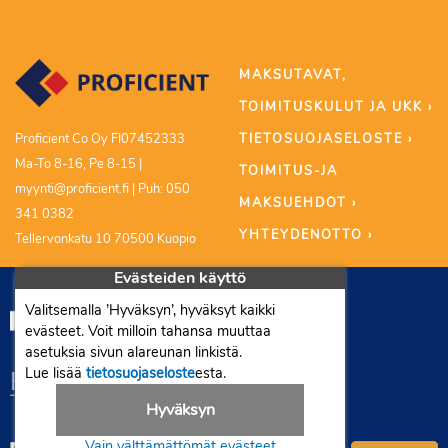
MAKSUTAVAT,
TOIMITUSKULUT JA UKK ›
TIETOSUOJASELOSTE ›
Proficient Co Oy FI07452333
Ma-To 8-16, Pe 8-15 |
TOIMITUS-JA
myynti@proficient.fi | Puh: 050
MAKSUEHDOT ›
341 0382
YHTEYDENOTTO ›
Tellervonkatu 10 70500 Kuopio
Evästeiden käyttö
Valitsemalla ’Hyväksyn’, hyväksyt kaikki
evästeet. Voit milloin tahansa muuttaa
asetuksia sivun alareunan linkistä.
Lue lisää
tietosuojaseloste
esta.
Hyväksyn
Vain välttämättömät evästeet