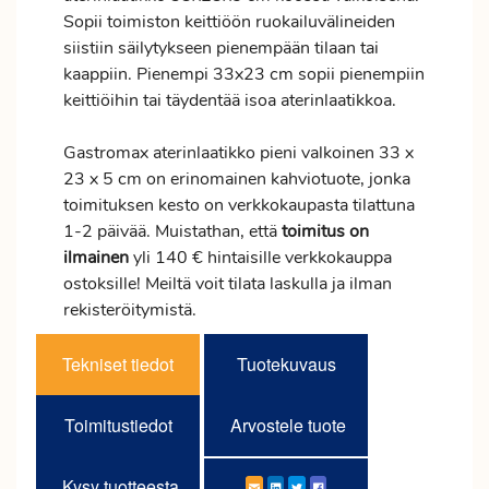
Sopii toimiston keittiöön ruokailuvälineiden
siistiin säilytykseen pienempään tilaan tai
kaappiin. Pienempi 33x23 cm sopii pienempiin
keittiöihin tai täydentää isoa aterinlaatikkoa.
Gastromax aterinlaatikko pieni valkoinen 33 x
23 x 5 cm on erinomainen kahviotuote, jonka
toimituksen kesto on verkkokaupasta tilattuna
1-2 päivää. Muistathan, että
toimitus
on
ilmainen
yli 140 € hintaisille verkkokauppa
ostoksille! Meiltä voit tilata laskulla ja ilman
rekisteröitymistä.
Tekniset tiedot
Tuotekuvaus
Toimitustiedot
Arvostele tuote
Kysy tuotteesta