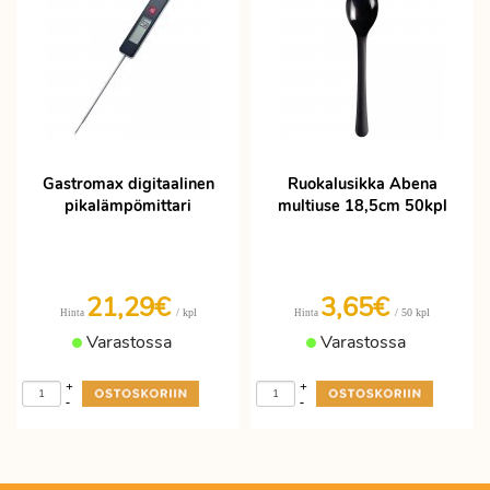
Gastromax digitaalinen
Ruokalusikka Abena
pikalämpömittari
multiuse 18,5cm 50kpl
21,29€
3,65€
/ kpl
/ 50 kpl
Hinta
Hinta
Varastossa
Varastossa
+
+
-
-