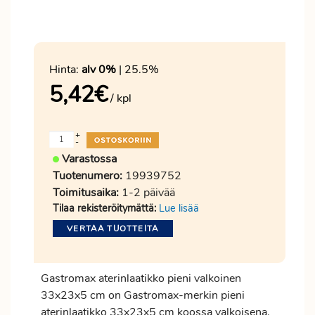
Hinta:
alv 0%
| 25.5%
5,42
€
/ kpl
+
-
Varastossa
Tuotenumero:
19939752
Toimitusaika:
1-2 päivää
Tilaa rekisteröitymättä:
Lue lisää
VERTAA TUOTTEITA
Gastromax aterinlaatikko pieni valkoinen
33x23x5 cm on Gastromax-merkin pieni
aterinlaatikko 33x23x5 cm koossa valkoisena.