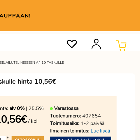
KAUPPAAN!
SELAILUTELINEESEEN A4 10 TASKULLE
skulle hinta 10,56€
nta:
alv 0%
| 25.5%
Varastossa
Tuotenumero:
407654
10,56
€
/ kpl
Toimitusaika:
1-2 päivää
Ilmainen toimitus:
Lue lisää
+