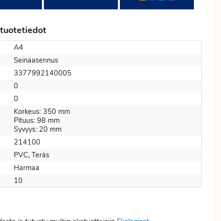
 tuotetiedot
A4
Seinäasennus
3377992140005
0
0
Korkeus: 350 mm
Pituus: 98 mm
Syvyys: 20 mm
214100
PVC, Teräs
Harmaa
10