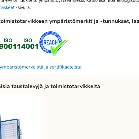
alevy on luokiteltu ympäristöystävälliseksi. Katso lisäinfoa ekologisuu
rvikkeet
-sivulla.
oimistotarvikkeen ympäristömerkit ja -tunnukset, laat
ympäristömerkeistä ja sertifikaateista
.
sia taustalevyjä ja toimistotarvikkeita