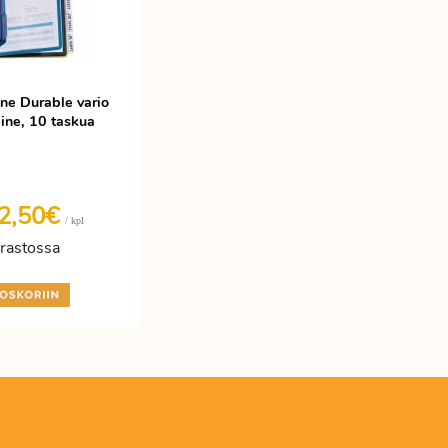
ine Durable vario
line, 10 taskua
2,50€
/ kpl
rastossa