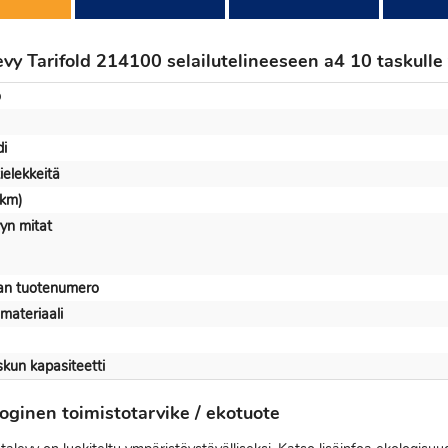
evy Tarifold 214100 selailutelineeseen a4 10 taskulle
o
i
ielekkeitä
lkm)
yn mitat
jan tuotenumero
materiaali
kun kapasiteetti
oginen toimistotarvike / ekotuote