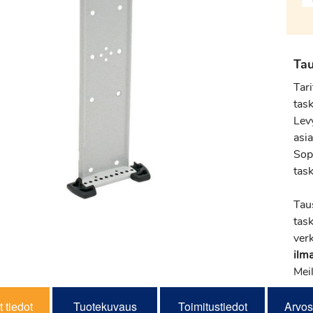
Tau
Tar
task
Lev
asia
Sopi
tas
Tau
task
verk
ilm
Meil
 tiedot
Tuotekuvaus
Toimitustiedot
Arvos