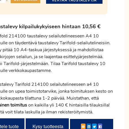
VERTAA TAUSTALEVYJÄ
-
stalevy kilpailukykyiseen hintaan 10,56 €
ifold 214100 taustalevy selailutelineeseen A4 10
ulle on täydentävä taustalevy Tarifold-selailutelineisiin.
y pitää 10 A4-taskua järjestyksessä ja mahdollistaa
kirjojen selailun, ja se laajentaa esittelyjärjestelmää.
i Tarifold-järjestelmään. Tilaa Tarifold taustalevy 10
kulle verkkokaupastamme.
stalevy Tarifold 214100 selailutelineeseen a4 10
ulle on upea toimistotarvike, jonka toimituksen kesto on
kokaupasta tilattuna 1-2 päivää. Muistathan, että
ainen
toimitus
on kaikilla yli 140 € hintaisilla tilauksilla!
tä voit tilata laskulla ja ilman rekisteröitymistä.
tele tuote
Kysy tuotteesta