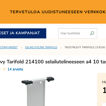
TERVETULOA UUDISTUNEESEEN VERKKO
KSET JA KAMPANJAT
TOTARVIKKEET
SELAILUTELINE TARIFOLD
TAUSTALEVY TARIFOLD 214100 
vy Tarifold 214100 selailutelineeseen a4 10 ta
★
☆
14 arviota
Hi