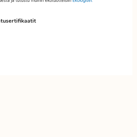
desta ja tutustu muihin ekotuotteisiin
Ekologiset
usertifikaatit