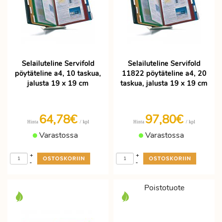
Selailuteline Servifold
Selailuteline Servifold
pöytäteline a4, 10 taskua,
11822 pöytäteline a4, 20
jalusta 19 x 19 cm
taskua, jalusta 19 x 19 cm
64,78€
97,80€
/ kpl
/ kpl
Hinta
Hinta
Varastossa
Varastossa
+
+
-
-
Poistotuote