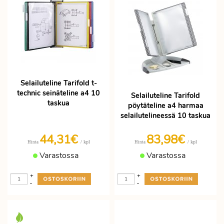
Selailuteline Tarifold t-
technic seinäteline a4 10
Selailuteline Tarifold
taskua
pöytäteline a4 harmaa
selailutelineessä 10 taskua
44,31€
83,98€
/ kpl
/ kpl
Hinta
Hinta
Varastossa
Varastossa
+
+
-
-