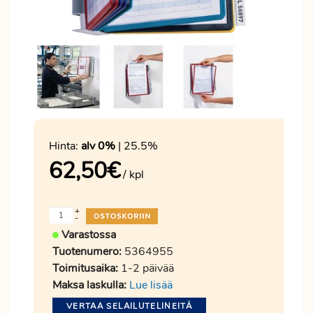
Hinta:
alv 0%
| 25.5%
62,50
€
/ kpl
+
-
Varastossa
Tuotenumero:
5364955
Toimitusaika:
1-2 päivää
Maksa laskulla:
Lue lisää
VERTAA SELAILUTELINEITÄ