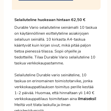
Selailuteline huokeaan hintaan 62,50 €
Durable Vario selailuteline seinämalli 10 taskua
on käytännöllinen esittelyteline asiakirjojen
selailuun seinällä. 10 kirkasta A4-taskua
kääntyvät kuin kirjan sivut, mikä pitää paljon
tietoa pienessä tilassa. Sopii ohjeille ja
tiedotteille. Tilaa Durable Vario selailuteline 10
taskua verkkokaupastamme.
Selailuteline Durable vario seinäteline, 10
taskua on erinomainen toimistotarvike, jonka
verkkokauppatilauksen
toimitus
perille kestää
1-2 päivää. Huomaa, että hinnaltaan yli 140 €
verkkokauppatilaus toimitetaan aina
ilmaiseksi!
Meiltä voit tilata laskulla ja ilman
rekisteröitymistä.