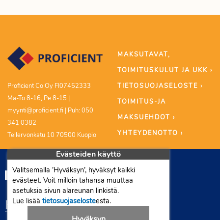
MAKSUTAVAT,
TOIMITUSKULUT JA UKK ›
TIETOSUOJASELOSTE ›
Proficient Co Oy FI07452333
Ma-To 8-16, Pe 8-15 |
TOIMITUS-JA
myynti@proficient.fi | Puh: 050
MAKSUEHDOT ›
341 0382
YHTEYDENOTTO ›
Tellervonkatu 10 70500 Kuopio
Evästeiden käyttö
Valitsemalla ’Hyväksyn’, hyväksyt kaikki
evästeet. Voit milloin tahansa muuttaa
asetuksia sivun alareunan linkistä.
Lue lisää
tietosuojaseloste
esta.
Hyväksyn