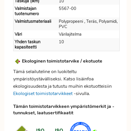
Taskuja (lkm)
10
Valmistajan
5567-00
tuotenumero
Valmistusmateriaali
Polypropeeni , Teräs, Polyamidi,
PVC
Väri
Värilajitelma
Yhden taskun
10
kapasiteetti
Ekologinen toimistotarvike / ekotuote
Tämä selailuteline on luokiteltu
ympäristöystävälliseksi. Katso lisäinfoa
ekologisuudesta ja tutustu muihin ekotuotteisiin
Ekologiset toimistotarvikkeet
-sivulla.
Tämän toimistotarvikkeen ympäristömerkit ja -
tunnukset, laatusertifikaatit