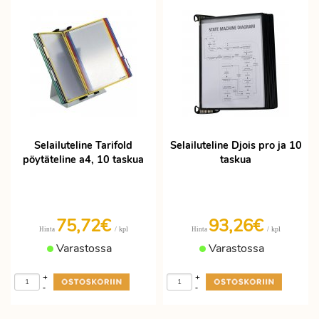
Selailuteline Tarifold
Selailuteline Djois pro ja 10
pöytäteline a4, 10 taskua
taskua
75,72€
93,26€
/ kpl
/ kpl
Hinta
Hinta
Varastossa
Varastossa
+
+
-
-