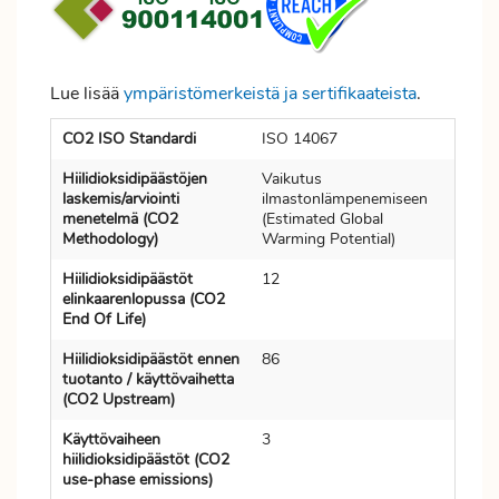
Lue lisää
ympäristömerkeistä ja sertifikaateista
.
CO2 ISO Standardi
ISO 14067
Hiilidioksidipäästöjen
Vaikutus
laskemis/arviointi
ilmastonlämpenemiseen
menetelmä (CO2
(Estimated Global
Methodology)
Warming Potential)
Hiilidioksidipäästöt
12
elinkaarenlopussa (CO2
End Of Life)
Hiilidioksidipäästöt ennen
86
tuotanto / käyttövaihetta
(CO2 Upstream)
Käyttövaiheen
3
hiilidioksidipäästöt (CO2
use-phase emissions)