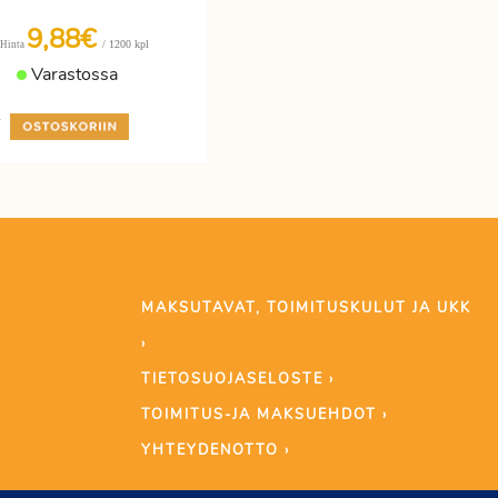
9,88€
/ 1200 kpl
Hinta
Varastossa
+
MAKSUTAVAT, TOIMITUSKULUT JA UKK
›
TIETOSUOJASELOSTE ›
TOIMITUS-JA MAKSUEHDOT ›
YHTEYDENOTTO ›