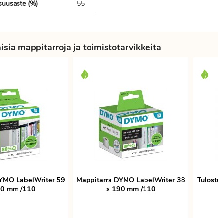
isuusaste (%)
55
sia mappitarroja ja toimistotarvikkeita
YMO LabelWriter 59
Mappitarra DYMO LabelWriter 38
Tulost
90 mm /110
x 190 mm /110