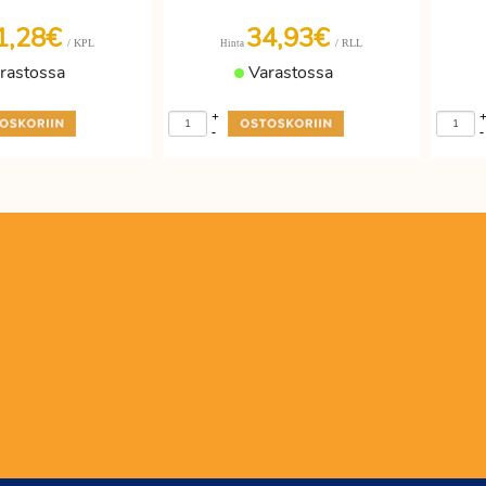
1,28€
34,93€
/ KPL
/ RLL
Hinta
rastossa
Varastossa
+
-
-