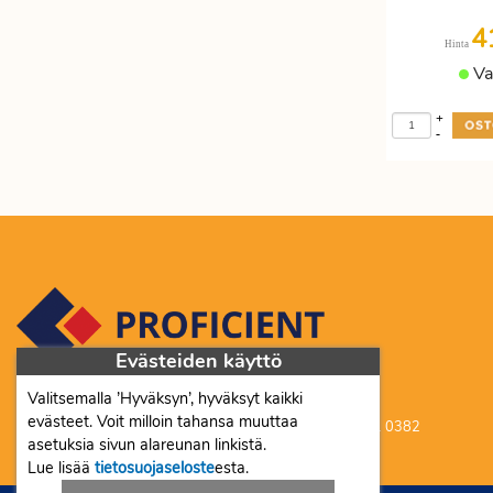
4
Hinta
Va
+
-
Evästeiden käyttö
Valitsemalla ’Hyväksyn’, hyväksyt kaikki
Proficient Co Oy FI07452333
evästeet. Voit milloin tahansa muuttaa
Ma-To 8-16, Pe 8-15 | myynti@proficient.fi | Puh: 050 341 0382
asetuksia sivun alareunan linkistä.
Tellervonkatu 10 70500 Kuopio
Lue lisää
tietosuojaseloste
esta.