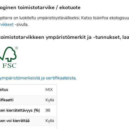
oginen toimistotarvike / ekotuote
tarra on luokiteltu ympäristöystävälliseksi. Katso lisäinfoa ekologisuu
rvikkeet
-sivulla.
oimistotarvikkeen ympäristömerkit ja -tunnukset, laat
ympäristömerkeistä ja sertifikaateista
.
itus
MIX
fikaatti
Kyllä
en kierrätettävyys (%)
98
en voi kierrättää
Kyllä