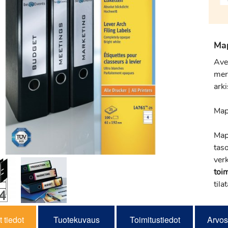
Ma
Ave
mer
arki
Map
Map
tas
ver
toi
tila
 tiedot
Tuotekuvaus
Toimitustiedot
Arvos