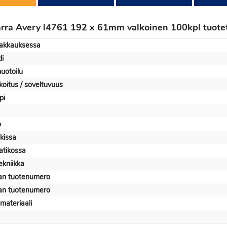
rra Avery l4761 192 x 61mm valkoinen 100kpl tuote
pakkauksessa
i
uotoilu
koitus / soveltuvuus
pi
o
rkissa
aatikossa
ekniikka
jan tuotenumero
jan tuotenumero
materiaali