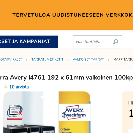
TERVETULOA UUDISTUNEESEEN VERKKO
KSET JA KAMPANJAT
TOTARVIKKEET
TARRAT JA ETIKETIT
VALKOISET TARRAT
MAPPITARRA
rra Avery l4761 192 x 61mm valkoinen 100kpl
★
☆
10 arviota
Hi