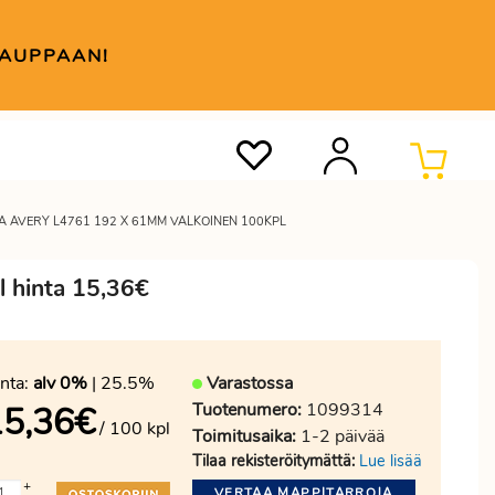
KAUPPAAN!
 AVERY L4761 192 X 61MM VALKOINEN 100KPL
 hinta 15,36€
nta:
alv 0%
| 25.5%
Varastossa
Tuotenumero:
1099314
15,36
€
/ 100 kpl
Toimitusaika:
1-2 päivää
Tilaa rekisteröitymättä:
Lue lisää
+
VERTAA MAPPITARROJA