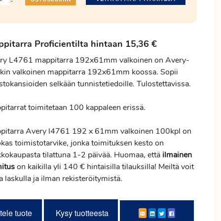
-
ppitarra
Proficientilta
hintaan 15,36 €
ry L4761 mappitarra 192x61mm valkoinen on Avery-
kin valkoinen mappitarra 192x61mm koossa. Sopii
stokansioiden selkään tunnistetiedoille. Tulostettavissa.
pitarrat toimitetaan 100 kappaleen erissä.
pitarra Avery l4761 192 x 61mm valkoinen 100kpl on
okas toimistotarvike, jonka toimituksen kesto on
kkokaupasta tilattuna 1-2 päivää. Huomaa, että
ilmainen
mitus
on kaikilla yli 140 € hintaisilla tilauksilla! Meiltä voit
ta laskulla ja ilman rekisteröitymistä.
tele tuote
Kysy tuotteesta