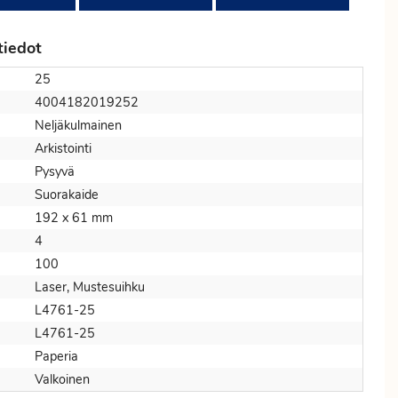
tiedot
25
4004182019252
Neljäkulmainen
Arkistointi
Pysyvä
Suorakaide
192 x 61 mm
4
100
Laser, Mustesuihku
L4761-25
L4761-25
Paperia
Valkoinen