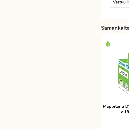
Vastuull
Etätyöhön
Värinauhat
Työkalut
Samankaltai
Mappitarra D
x 1