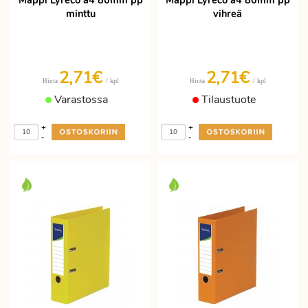
Mappi Lyreco a4 80mm pp
Mappi Lyreco a4 80mm pp
minttu
vihreä
2,71€
2,71€
/ kpl
/ kpl
Hinta
Hinta
Varastossa
Tilaustuote
+
+
-
-