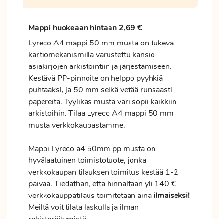
Mappi huokeaan hintaan 2,69 €
Lyreco A4 mappi 50 mm musta on tukeva
kartiomekanismilla varustettu kansio
asiakirjojen arkistointiin ja järjestämiseen.
Kestävä PP-pinnoite on helppo pyyhkiä
puhtaaksi, ja 50 mm selkä vetää runsaasti
papereita. Tyylikäs musta väri sopii kaikkiin
arkistoihin. Tilaa Lyreco A4 mappi 50 mm
musta verkkokaupastamme.
Mappi Lyreco a4 50mm pp musta on
hyvälaatuinen toimistotuote, jonka
verkkokaupan tilauksen
toimitus
kestää 1-2
päivää. Tiedäthän, että hinnaltaan yli 140 €
verkkokauppatilaus toimitetaan aina
ilmaiseksi!
Meiltä voit tilata laskulla ja ilman