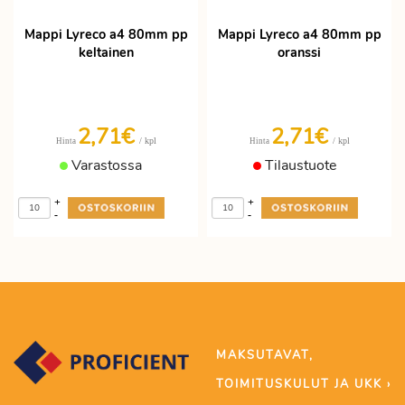
Mappi Lyreco a4 80mm pp
Mappi Lyreco a4 80mm pp
keltainen
oranssi
2,71€
2,71€
/ kpl
/ kpl
Hinta
Hinta
Varastossa
Tilaustuote
+
+
-
-
MAKSUTAVAT,
TOIMITUSKULUT JA UKK ›