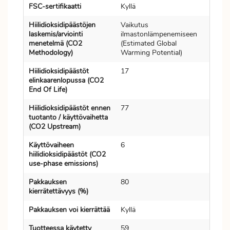
FSC-sertifikaatti
Kyllä
Hiilidioksidipäästöjen
Vaikutus
laskemis/arviointi
ilmastonlämpenemiseen
menetelmä (CO2
(Estimated Global
Methodology)
Warming Potential)
Hiilidioksidipäästöt
17
elinkaarenlopussa (CO2
End Of Life)
Hiilidioksidipäästöt ennen
77
tuotanto / käyttövaihetta
(CO2 Upstream)
Käyttövaiheen
6
hiilidioksidipäästöt (CO2
use-phase emissions)
Pakkauksen
80
kierrätettävyys (%)
Pakkauksen voi kierrättää
Kyllä
Tuotteessa käytetty
59