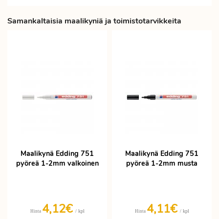
Samankaltaisia maalikyniä ja toimistotarvikkeita
Maalikynä Edding 751
Maalikynä Edding 751
pyöreä 1-2mm valkoinen
pyöreä 1-2mm musta
4,12€
4,11€
/ kpl
/ kpl
Hinta
Hinta