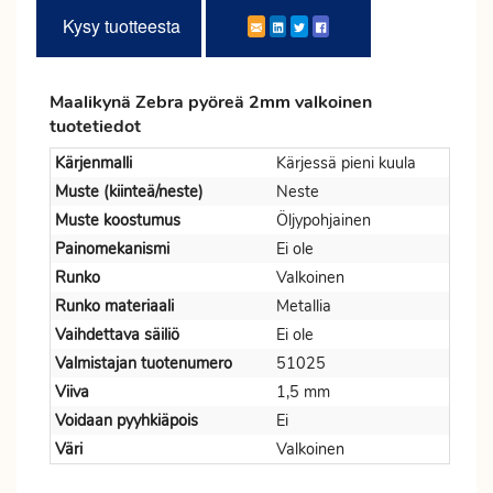
Kysy tuotteesta
Maalikynä Zebra pyöreä 2mm valkoinen
tuotetiedot
Kärjenmalli
Kärjessä pieni kuula
Muste (kiinteä/neste)
Neste
Muste koostumus
Öljypohjainen
Painomekanismi
Ei ole
Runko
Valkoinen
Runko materiaali
Metallia
Vaihdettava säiliö
Ei ole
Valmistajan tuotenumero
51025
Viiva
1,5 mm
Voidaan pyyhkiäpois
Ei
Väri
Valkoinen