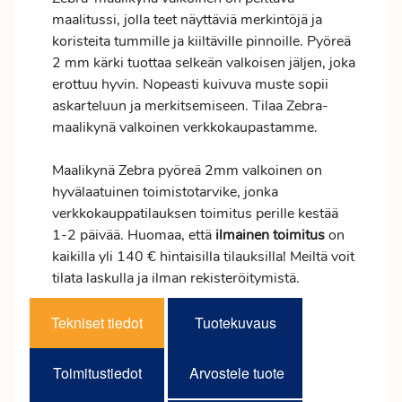
maalitussi, jolla teet näyttäviä merkintöjä ja
koristeita tummille ja kiiltäville pinnoille. Pyöreä
2 mm kärki tuottaa selkeän valkoisen jäljen, joka
erottuu hyvin. Nopeasti kuivuva muste sopii
askarteluun ja merkitsemiseen. Tilaa Zebra-
maalikynä valkoinen verkkokaupastamme.
Maalikynä Zebra pyöreä 2mm valkoinen on
hyvälaatuinen toimistotarvike, jonka
verkkokauppatilauksen
toimitus
perille kestää
1-2 päivää. Huomaa, että
ilmainen
toimitus
on
kaikilla yli 140 € hintaisilla tilauksilla! Meiltä voit
tilata laskulla ja ilman rekisteröitymistä.
Tekniset tiedot
Tuotekuvaus
Toimitustiedot
Arvostele tuote