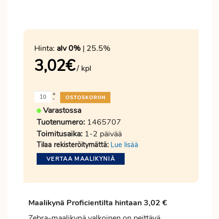
Hinta:
alv 0%
| 25.5%
3,02
€
/ kpl
+
-
Varastossa
Tuotenumero:
1465707
Toimitusaika:
1-2 päivää
Tilaa rekisteröitymättä:
Lue lisää
VERTAA MAALIKYNIÄ
Maalikynä
Proficientilta
hintaan 3,02 €
Zebra-maalikynä valkoinen on peittävä