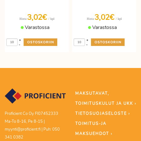
3,02€
3,02€
/ kpl
/ kpl
Hinta
Hinta
Varastossa
Varastossa
+
+
-
-
MAKSUTAVAT,
TOIMITUSKULUT JA UKK ›
TIETOSUOJASELOSTE ›
Proficient Co Oy FI07452333
Ma-To 8-16, Pe 8-15 |
TOIMITUS-JA
myynti@proficient.fi | Puh: 050
MAKSUEHDOT ›
341 0382