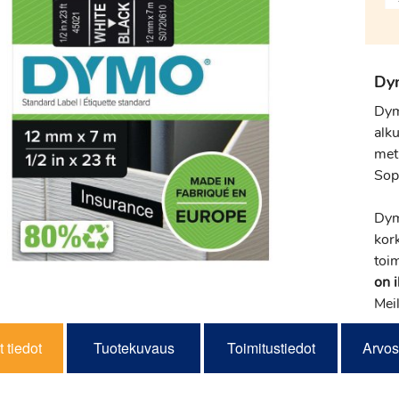
Dym
Dym
alk
metr
Sopi
Dym
kor
toi
on 
Meil
 tiedot
Tuotekuvaus
Toimitustiedot
Arvos