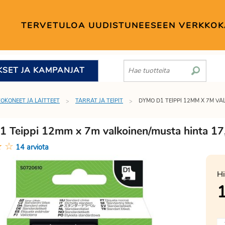
TERVETULOA UUDISTUNEESEEN VERKKO
KSET JA KAMPANJAT
TOKONEET JA LAITTEET
TARRAT JA TEIPIT
DYMO D1 TEIPPI 12MM X 7M V
 Teippi 12mm x 7m valkoinen/musta hinta 17
★
☆
14 arviota
Hi