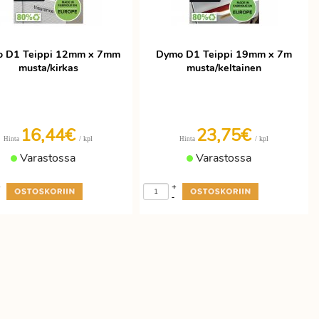
 D1 Teippi 12mm x 7mm
Dymo D1 Teippi 19mm x 7m
musta/kirkas
musta/keltainen
16,44€
23,75€
/ kpl
/ kpl
Hinta
Hinta
Varastossa
Varastossa
+
+
-