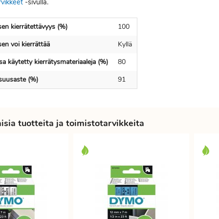
rvikkeet
-sivulla.
en kierrätettävyys (%)
100
en voi kierrättää
Kyllä
a käytetty kierrätysmateriaaleja (%)
80
isuusaste (%)
91
sia tuotteita ja toimistotarvikkeita