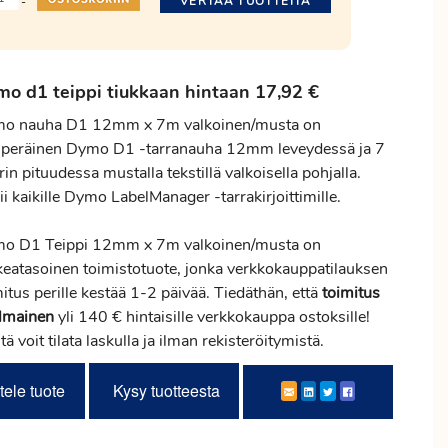
VERTAA TUOTTEITA
-
o d1 teippi tiukkaan hintaan 17,92 €
o nauha D1 12mm x 7m valkoinen/musta on
uperäinen Dymo D1 -tarranauha 12mm leveydessä ja 7
in pituudessa mustalla tekstillä valkoisella pohjalla.
i kaikille Dymo LabelManager -tarrakirjoittimille.
o D1 Teippi 12mm x 7m valkoinen/musta on
keatasoinen toimistotuote, jonka verkkokauppatilauksen
mitus
perille kestää 1-2 päivää. Tiedäthän, että
toimitus
ilmainen
yli 140 € hintaisille verkkokauppa ostoksille!
tä voit tilata laskulla ja ilman rekisteröitymistä.
tele tuote
Kysy tuotteesta