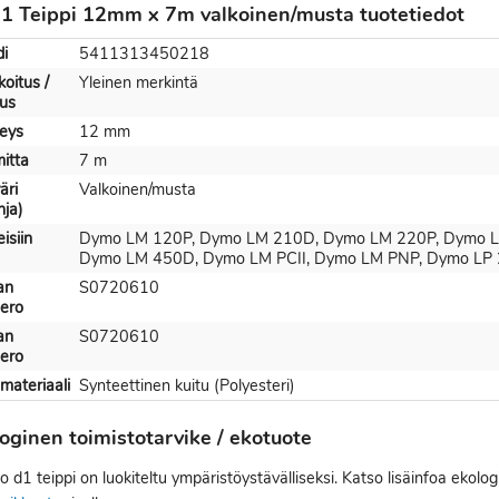
 Teippi 12mm x 7m valkoinen/musta tuotetiedot
i
5411313450218
koitus /
Yleinen merkintä
uus
eys
12 mm
itta
7 m
äri
Valkoinen/musta
hja)
eisiin
Dymo LM 120P, Dymo LM 210D, Dymo LM 220P, Dymo L
Dymo LM 450D, Dymo LM PCII, Dymo LM PNP, Dymo LP 
an
S0720610
ero
an
S0720610
ero
materiaali
Synteettinen kuitu (Polyesteri)
oginen toimistotarvike / ekotuote
d1 teippi on luokiteltu ympäristöystävälliseksi. Katso lisäinfoa ekolog