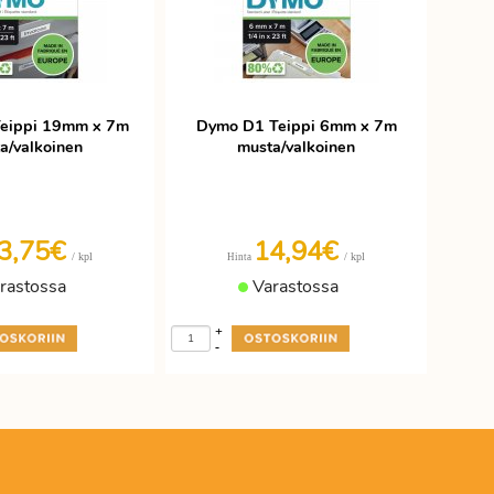
eippi 19mm x 7m
Dymo D1 Teippi 6mm x 7m
a/valkoinen
musta/valkoinen
3,75€
14,94€
/ kpl
/ kpl
Hinta
rastossa
Varastossa
+
-