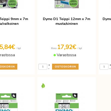
Teippi 9mm x 7m
Dymo D1 Teippi 12mm x 7m
Dymo
a/valkoinen
musta/sininen
5,84€
17,92€
/ kpl
/ kpl
Hinta
rastossa
Varastossa
+
-
-