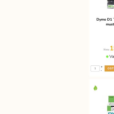
Etätyöhön
Värinauhat
Työkalut
Dymo D1 
must
1
Hinta
Va
+
-