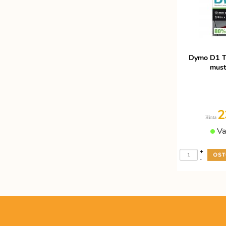
Dymo D1 T
must
2
Hinta
Va
+
-