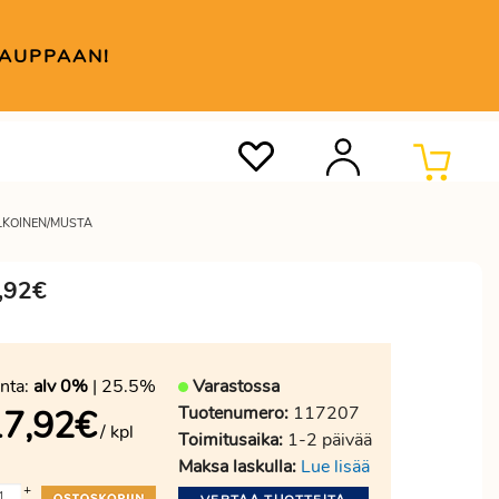
KAUPPAAN!
ALKOINEN/MUSTA
,92€
nta:
alv 0%
| 25.5%
Varastossa
Tuotenumero:
117207
17,92
€
/ kpl
Toimitusaika:
1-2 päivää
Maksa laskulla:
Lue lisää
+