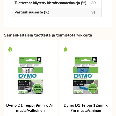
Tuotteessa käytetty kierrätysmateriaaleja (%)
80
Vastuullisuusaste (%)
91
Samankaltaisia tuotteita ja toimistotarvikkeita
Dymo D1 Teippi 9mm x 7m
Dymo D1 Teippi 12mm x
musta/valkoinen
7m musta/sininen