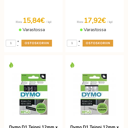
15,84€
17,92€
/ kpl
/ kpl
Hinta
Hinta
Varastossa
Varastossa
+
+
-
-
Dymo D1 Teippi 12mm x
Dymo D1 Teippi 12mm x