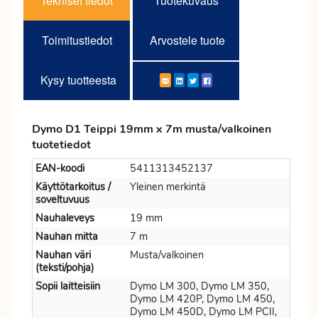
Tekniset tiedot
Tuotekuvaus
Toimitustiedot
Arvostele tuote
Kysy tuotteesta
Dymo D1 Teippi 19mm x 7m musta/valkoinen
tuotetiedot
EAN-koodi
5411313452137
Käyttötarkoitus /
Yleinen merkintä
soveltuvuus
Nauhaleveys
19 mm
Nauhan mitta
7 m
Nauhan väri
Musta/valkoinen
(teksti/pohja)
Sopii laitteisiin
Dymo LM 300, Dymo LM 350,
Dymo LM 420P, Dymo LM 450,
Dymo LM 450D, Dymo LM PCII,