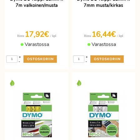
7m valkoinen/musta
7mm musta/kirkas
17,92€
16,44€
/ kpl
/ kpl
Hinta
Hinta
Varastossa
Varastossa
+
+
-
-