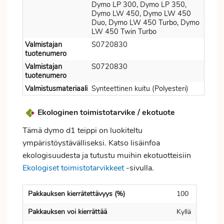
Dymo LP 300, Dymo LP 350,
Dymo LW 450, Dymo LW 450
Duo, Dymo LW 450 Turbo, Dymo
LW 450 Twin Turbo
Valmistajan
S0720830
tuotenumero
Valmistajan
S0720830
tuotenumero
Valmistusmateriaali
Synteettinen kuitu (Polyesteri)
Ekologinen toimistotarvike / ekotuote
Tämä dymo d1 teippi on luokiteltu
ympäristöystävälliseksi. Katso lisäinfoa
ekologisuudesta ja tutustu muihin ekotuotteisiin
Ekologiset toimistotarvikkeet
-sivulla.
Pakkauksen kierrätettävyys (%)
100
Pakkauksen voi kierrättää
Kyllä