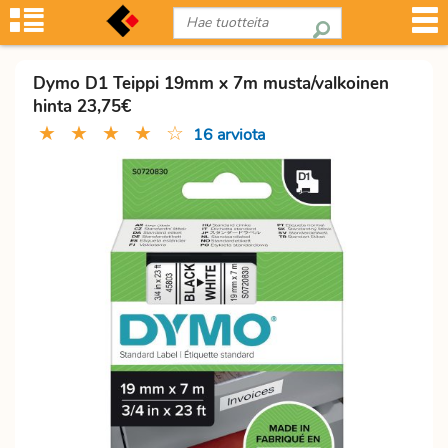
Dymo D1 Teippi 19mm x 7m musta/valkoinen
hinta 23,75€
★
★
★
★
☆
16 arviota