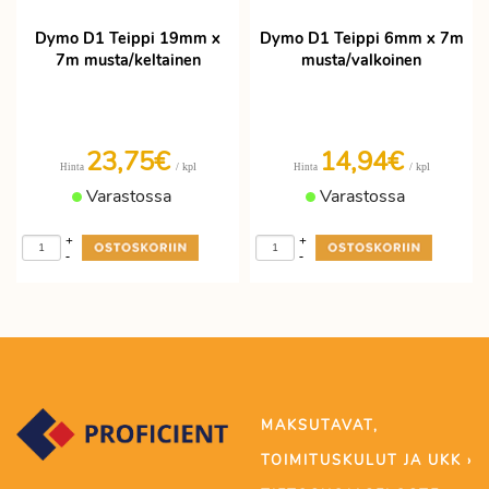
Dymo D1 Teippi 19mm x
Dymo D1 Teippi 6mm x 7m
7m musta/keltainen
musta/valkoinen
23,75€
14,94€
/ kpl
/ kpl
Hinta
Hinta
Varastossa
Varastossa
+
+
-
-
MAKSUTAVAT,
TOIMITUSKULUT JA UKK ›