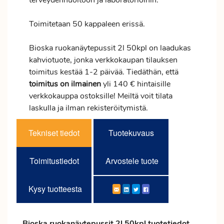
terveydenhuoltoon ja laboratorioihin.
Toimitetaan 50 kappaleen erissä.
Bioska ruokanäytepussit 2l 50kpl on laadukas
kahviotuote, jonka verkkokaupan tilauksen
toimitus
kestää 1-2 päivää. Tiedäthän, että
toimitus
on ilmainen
yli 140 € hintaisille
verkkokauppa ostoksille! Meiltä voit tilata
laskulla ja ilman rekisteröitymistä.
Tekniset tiedot
Tuotekuvaus
Toimitustiedot
Arvostele tuote
Kysy tuotteesta
Bioska ruokanäytepussit 2l 50kpl tuotetiedot