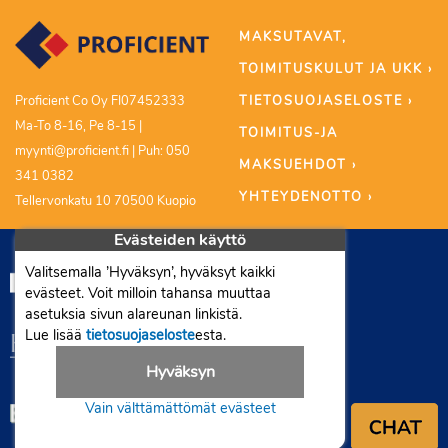
MAKSUTAVAT,
TOIMITUSKULUT JA UKK ›
TIETOSUOJASELOSTE ›
Proficient Co Oy FI07452333
Ma-To 8-16, Pe 8-15 |
TOIMITUS-JA
myynti@proficient.fi | Puh: 050
MAKSUEHDOT ›
341 0382
YHTEYDENOTTO ›
Tellervonkatu 10 70500 Kuopio
Evästeiden käyttö
Valitsemalla ’Hyväksyn’, hyväksyt kaikki
evästeet. Voit milloin tahansa muuttaa
asetuksia sivun alareunan linkistä.
Lue lisää
tietosuojaseloste
esta.
Hyväksyn
Vain välttämättömät evästeet