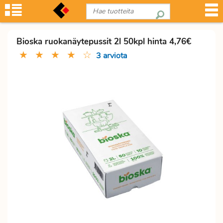
Bioska ruokanäytepussit 2l 50kpl hinta 4,76€
★
★
★
★
☆
3 arviota