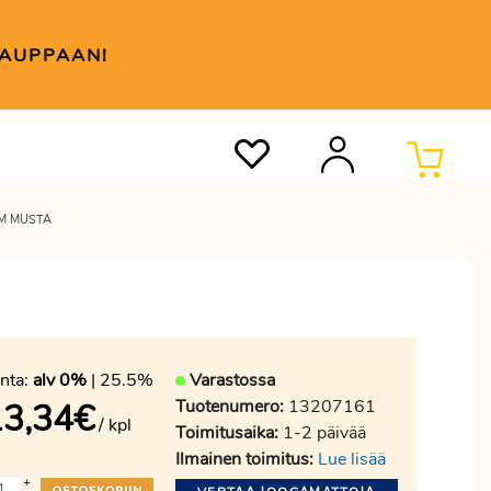
KAUPPAAN!
M MUSTA
nta:
alv 0%
| 25.5%
Varastossa
Tuotenumero:
13207161
13,34
€
/ kpl
Toimitusaika:
1-2 päivää
Ilmainen toimitus:
Lue lisää
+