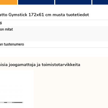
tto Gymstick 172x61 cm musta tuotetiedot
i
on mitat
jan tuotenumero
sia joogamattoja ja toimistotarvikkeita