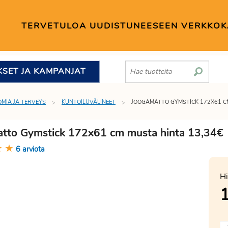
TERVETULOA UUDISTUNEESEEN VERKKO
KSET JA KAMPANJAT
MIA JA TERVEYS
KUNTOILUVÄLINEET
JOOGAMATTO GYMSTICK 172X61 C
tto Gymstick 172x61 cm musta hinta 13,34€
★
★
6 arviota
Hi