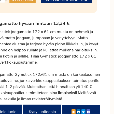
VERTAA JOOGAMATTOJA
-
gamatto hyvään hintaan 13,34 €
stick joogamatto 172 x 61 cm musta on pehmeä ja
ävä matto joogaan, jumppaan ja venyttelyyn. Matto
entaa alustaa ja tarjoaa hyvän pidon liikkeisiin, ja kevyt
nne on helppo rullata ja kuljettaa mukana harjoituksiin.
i kotiin ja salille. Tilaa Gymstick joogamatto 172 x 61
verkkokaupastamme.
gamatto Gymstick 172x61 cm musta on korkeatasoinen
toiluväline, jonka verkkokauppatilauksen
toimitus
perille
ää 1-2 päivää. Muistathan, että hinnaltaan yli 140 €
kkokauppatilaus toimitetaan aina
ilmaiseksi!
Meiltä voit
ta laskulla ja ilman rekisteröitymistä.
tele tuote
Kysy tuotteesta