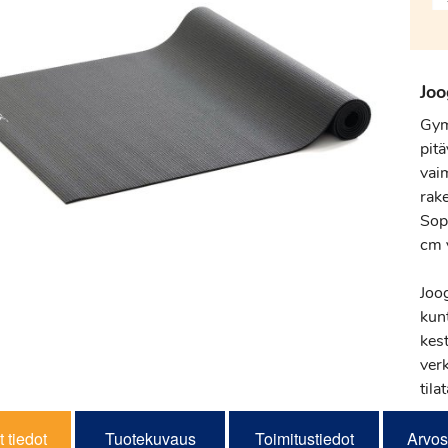
Joo
Gym
pit
vaim
rake
Sopi
cm 
Joo
kun
kest
ver
tila
 tiedot
Tuotekuvaus
Toimitustiedot
Arvos