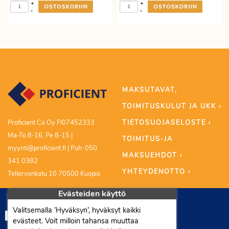
+
+
-
-
MAKSUTAVAT,
TOIMITUSKULUT JA UKK ›
TIETOSUOJASELOSTE ›
Proficient Co Oy FI07452333
Ma-To 8-16, Pe 8-15 |
TOIMITUS-JA
myynti@proficient.fi | Puh: 050
MAKSUEHDOT ›
341 0382
YHTEYDENOTTO ›
Tellervonkatu 10 70500 Kuopio
Evästeiden käyttö
Valitsemalla ’Hyväksyn’, hyväksyt kaikki
evästeet. Voit milloin tahansa muuttaa