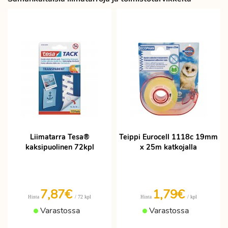
Liimatarra Tesa®
Teippi Eurocell 1118c 19mm
kaksipuolinen 72kpl
x 25m katkojalla
7,87€
1,79€
/ 72 kpl
/ kpl
Hinta
Hinta
Varastossa
Varastossa