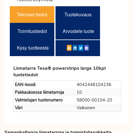
Tekniset tiedot
Tuotekuvaus
Toimitustiedot
Arvostele tuote
Kysy tuotteesta
Liimatarra Tesa® powerstrips large 10kpl
tuotetiedot
EAN-koodi
4042448104236
Pakkauksessa liimatarroja
10
Valmistajan tuotenumero
58000-00104-20
Väri
Valkoinen
Samankaltaisia liimatarroja ja toimistotarvikkeita