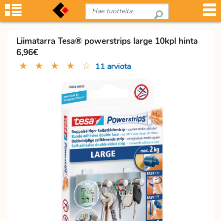
Liimatarra Tesa® powerstrips large 10kpl hinta
6,96€
★
★
★
★
☆
11 arviota