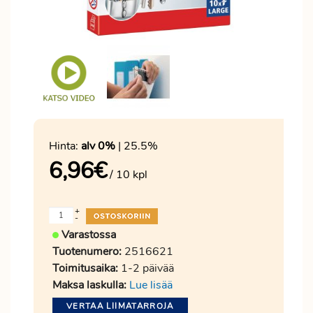
Hinta:
alv 0%
| 25.5%
6,96
€
/ 10 kpl
+
-
Varastossa
Tuotenumero:
2516621
Toimitusaika:
1-2 päivää
Maksa laskulla:
Lue lisää
VERTAA LIIMATARROJA