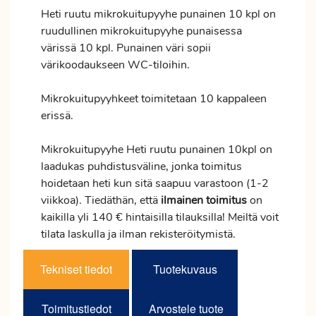
Heti ruutu mikrokuitupyyhe punainen 10 kpl on
ruudullinen mikrokuitupyyhe punaisessa
värissä 10 kpl. Punainen väri sopii
värikoodaukseen WC-tiloihin.
Mikrokuitupyyhkeet toimitetaan 10 kappaleen
erissä.
Mikrokuitupyyhe Heti ruutu punainen 10kpl on
laadukas puhdistusväline, jonka
toimitus
hoidetaan heti kun sitä saapuu varastoon (1-2
viikkoa). Tiedäthän, että
ilmainen
toimitus
on
kaikilla yli 140 € hintaisilla tilauksilla! Meiltä voit
tilata laskulla ja ilman rekisteröitymistä.
Tekniset tiedot
Tuotekuvaus
Toimitustiedot
Arvostele tuote