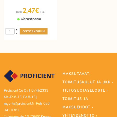
2,47€
/ kpl
Hinta
Varastossa
+
-
MAKSUTAVAT,
TOIMITUSKULUT JA UKK ›
TIETOSUOJASELOSTE ›
Proficient Co Oy FI07452333
Ma-To 8-16, Pe 8-15 |
TOIMITUS-JA
myynti@proficient.fi | Puh: 050
MAKSUEHDOT ›
341 0382
YHTEYDENOTTO ›
Tellervonkatu 10 70500 Kuopio