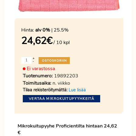
Hinta:
alv 0%
| 25.5%
24,62
€
/ 10 kpl
+
-
Ei varastossa
Tuotenumero:
19892203
Toimitusaika:
n. viikko
Tilaa rekisteröitymättä:
Lue lisää
VERTAA MIKROKUITUPYYHKEITÄ
Mikrokuitupyyhe
Proficientilta
hintaan 24,62
€