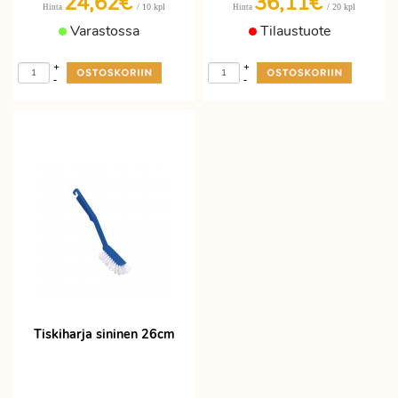
24,62€
36,11€
/ 10 kpl
/ 20 kpl
Hinta
Hinta
Varastossa
Tilaustuote
+
+
-
-
Tiskiharja sininen 26cm