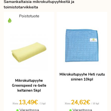
Samankaltaisia mikrokuitupyyhkeitä ja
toimistotarvikkeita
Poistotuote
Mikrokuitupyyhe Heti ruutu
sininen 10kpl
Mikrokuitupyyhe
Greenspeed re-belle
keltainen 5kpl
13,49€
24,62€
/ 5 kpl
/ 10 kpl
Hinta
Hinta
Varastossa
Varastossa