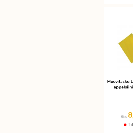
Etätyöhön
Värinauhat
Työkalut
Muovitasku L
appelsiin
8
Hinta
Ti