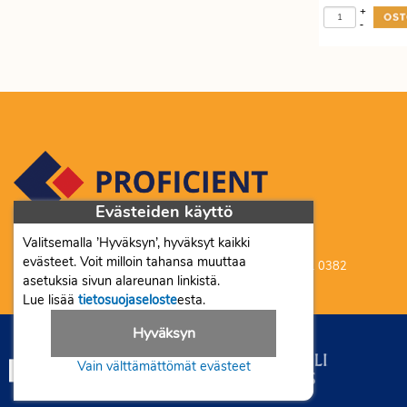
+
-
Evästeiden käyttö
Valitsemalla ’Hyväksyn’, hyväksyt kaikki
Proficient Co Oy FI07452333
evästeet. Voit milloin tahansa muuttaa
Ma-To 8-16, Pe 8-15 | myynti@proficient.fi | Puh: 050 341 0382
asetuksia sivun alareunan linkistä.
Tellervonkatu 10 70500 Kuopio
Lue lisää
tietosuojaseloste
esta.
Hyväksyn
Vain välttämättömät evästeet