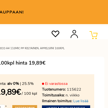
KAUPPAAN!
CO A4 110MIC PP KELTAINEN, APPELSIINI 100KPL
 100kpl hinta 19,89€
nta:
alv 0%
| 25.5%
Ei varastossa
Tuotenumero:
115622
19,89
€
/ 100 kpl
Toimitusaika:
n. viikko
Ilmainen toimitus:
Lue lisää
+