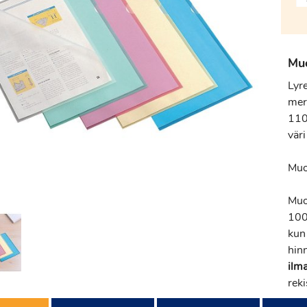
Muo
Lyr
mer
110
vär
Muo
Muo
100
kun 
hin
ilma
reki