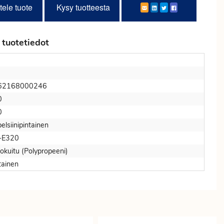
tele tuote
Kysy tuotteesta
 tuotetiedot
62168000246
0
0
elsiinipintainen
-E320
okuitu (Polypropeeni)
tainen