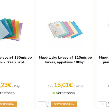
yreco a4 150mic pp
Muovitasku Lyreco a4 110mic pp
Muovi
ni kirkas 25kpl
kirkas, appelsiini 100kpl
pun
,23€
15,01€
/ 25 kpl
/ 100 kpl
Hinta
rastossa
Varastossa
+
-
-