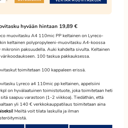
VERTAA MUOVITASKUJA
-
vitasku hyvään hintaan 19,89 €
eco muovitasku A4 110mic PP keltainen on Lyreco-
kin keltainen polypropyleeni-muovitasku A4-koossa
 mikronin paksuudella. Auki kahdelta sivulta. Keltainen
i värikoodaukseen. 100 taskua pakkauksessa.
vitaskut toimitetaan 100 kappaleen erissä.
vitasku Lyreco a4 110mic pp keltainen, appelsiini
kpl on hyvälaatuinen toimistotuote, joka toimitetaan heti
sitä saapuu varastoon (1-2 viikkoa). Tiedäthän, että
naltaan yli 140 € verkkokauppatilaus toimitetaan aina
iseksi!
Meiltä voit tilata laskulla ja ilman
steröitymistä.