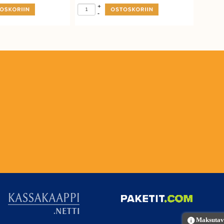
+
-
Maksutava