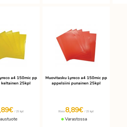
yreco a4 150mic pp
Muovitasku Lyreco a4 150mic pp
i keltainen 25kpl
appelsiini punainen 25kpl
,89€
8,89€
/ 25 kpl
/ 25 kpl
Hinta
laustuote
Varastossa