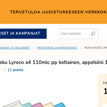
TERVETULOA UUDISTUNEESEEN VERKKO
KSET JA KAMPANJAT
KANSIOT JA VÄLILEHDET
MUOVITASKU JA KANSIOTASKU
MUOVITASKU LYRE
sku Lyreco a4 110mic pp keltainen, appelsiini
★
☆
11 arviota
Hi