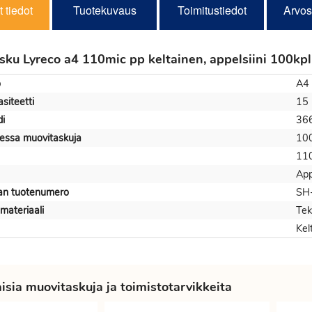
 tiedot
Tuotekuvaus
Toimitustiedot
Arvos
sku Lyreco a4 110mic pp keltainen, appelsiini 100kpl
o
A4
siteetti
15
i
36
essa muovitaskuja
10
11
App
jan tuotenumero
SH
materiaali
Tek
Kel
sia muovitaskuja ja toimistotarvikkeita