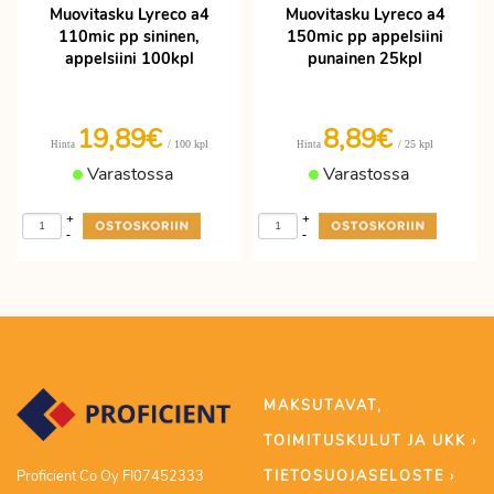
Muovitasku Lyreco a4
Muovitasku Lyreco a4
110mic pp sininen,
150mic pp appelsiini
appelsiini 100kpl
punainen 25kpl
19,89€
8,89€
/ 100 kpl
/ 25 kpl
Hinta
Hinta
Varastossa
Varastossa
+
+
-
-
MAKSUTAVAT,
TOIMITUSKULUT JA UKK ›
TIETOSUOJASELOSTE ›
Proficient Co Oy FI07452333