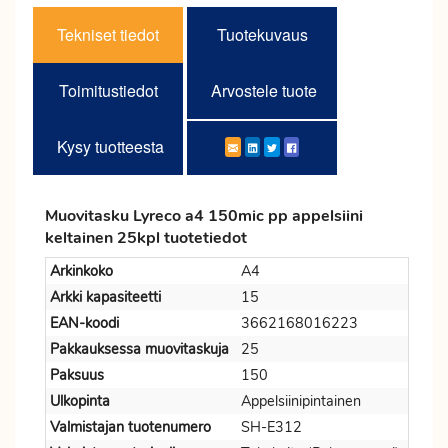
Tekniset tiedot
Tuotekuvaus
Toimitustiedot
Arvostele tuote
Kysy tuotteesta
Muovitasku Lyreco a4 150mic pp appelsiini
keltainen 25kpl tuotetiedot
Arkinkoko
A4
Arkki kapasiteetti
15
EAN-koodi
3662168016223
Pakkauksessa muovitaskuja
25
Paksuus
150
Ulkopinta
Appelsiinipintainen
Valmistajan tuotenumero
SH-E312