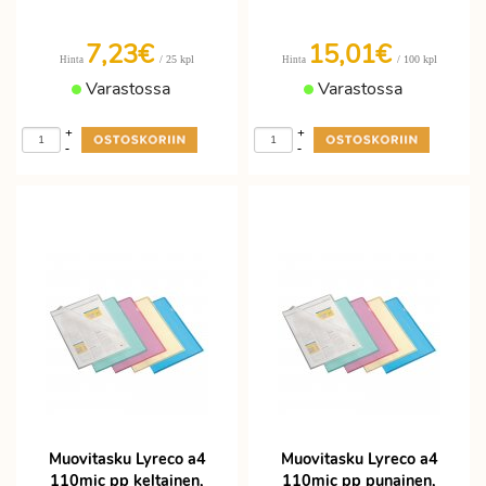
7,23€
15,01€
/ 25 kpl
/ 100 kpl
Hinta
Hinta
Varastossa
Varastossa
+
+
-
-
Muovitasku Lyreco a4
Muovitasku Lyreco a4
110mic pp keltainen,
110mic pp punainen,