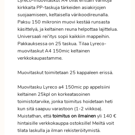
Lyreco-muovitaskut A4 ovat erittäin vahvoja
kirkkaita PP-taskuja tärkeiden asiakirjojen
suojaamiseen, keltaisella värikoodireunalla.
Paksu 150 mikronin muovi kestää runsasta
käsittelyä, ja keltainen reuna helpottaa lajittelua.
Universaali rei'itys sopii kaikkiin mappeihin.
Pakkauksessa on 25 taskua. Tilaa Lyreco-
muovitaskut A4 150mic keltainen
verkkokaupastamme.
Muovitaskut toimitetaan 25 kappaleen erissä.
Muovitasku Lyreco a4 150mic pp appelsiini
keltainen 25kpl on korkeatasoinen
toimistotarvike, jonka
toimitus
hoidetaan heti
kun sitä saapuu varastoon (1-2 viikkoa).
Muistathan, että
toimitus
on ilmainen
yli 140 €
hintaisille verkkokauppa ostoksille! Meiltä voit
tilata laskulla ja ilman rekisteröitymistä.