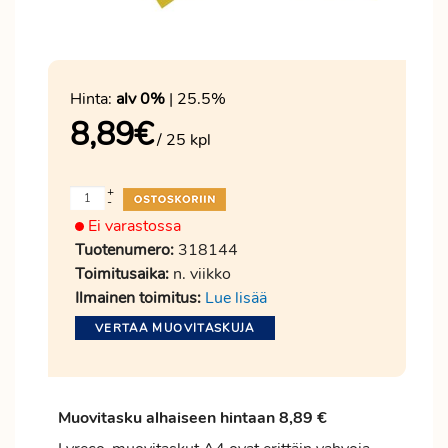
Hinta:
alv 0%
| 25.5%
8,89
€
/ 25 kpl
+
-
Ei varastossa
Tuotenumero:
318144
Toimitusaika:
n. viikko
Ilmainen toimitus:
Lue lisää
VERTAA MUOVITASKUJA
Muovitasku alhaiseen hintaan 8,89 €