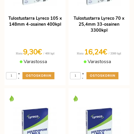
Tulostustarra Lyreco 105 x
Tulostustarra Lyreco 70 x
148mm 4-osainen 400kpl
25,4mm 33-osainen
3300kpl
9,30€
16,24€
/ 400 kpl
/ 3300 kpl
Hinta
Hinta
Varastossa
Varastossa
+
+
-
-