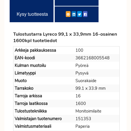
Kysy tuotteesta
Tulostustarra Lyreco 99,1 x 33,9mm 16-osainen
1600kpl tuotetiedot
Arkkeja pakkauksessa
100
EAN-koodi
3662168005548
Kulman muotoilu
Pyöreä
Liimatyyppi
Pysyvä
Muoto
Suorakaide
Tarrakoko
99.1 x 33.9 mm
Tarroja arkissa
16
Tarroja laatikossa
1600
Tulostustekniikka
Monitoimilaite
Valmistajan tuotenumero
151353
Valmistusmateriaali
Paperia