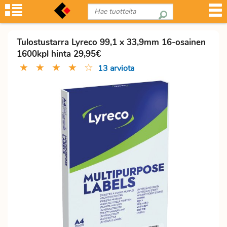
Tulostustarra Lyreco 99,1 x 33,9mm 16-osainen
1600kpl hinta 29,95€
★
★
★
★
☆
13 arviota