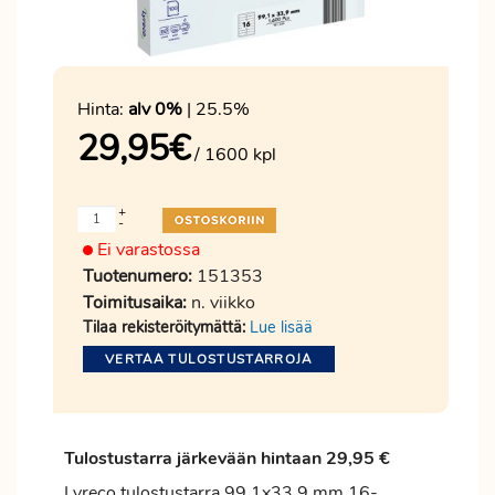
Hinta:
alv 0%
| 25.5%
29,95
€
/ 1600 kpl
+
-
Ei varastossa
Tuotenumero:
151353
Toimitusaika:
n. viikko
Tilaa rekisteröitymättä:
Lue lisää
VERTAA TULOSTUSTARROJA
Tulostustarra järkevään hintaan 29,95 €
Lyreco tulostustarra 99,1x33,9 mm 16-