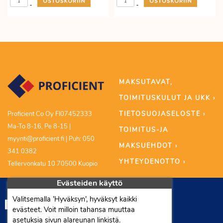
-
-
MAKSUTAVAT,
TOIMITUSKULUT JA UKK ›
TIETOSUOJASELOSTE ›
Proficient Co Oy FI07452333
Ma-To 8-16, Pe 8-15 |
TOIMITUS-JA
myynti@proficient.fi | Puh: 050
MAKSUEHDOT ›
341 0382
YHTEYDENOTTO ›
Tellervonkatu 10 70500 Kuopio
Evästeiden käyttö
Valitsemalla ’Hyväksyn’, hyväksyt kaikki
evästeet. Voit milloin tahansa muuttaa
asetuksia sivun alareunan linkistä.