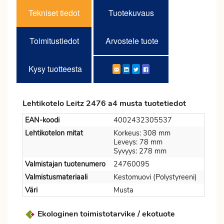
Tekniset tiedot
Tuotekuvaus
Toimitustiedot
Arvostele tuote
Kysy tuotteesta
Lehtikotelo Leitz 2476 a4 musta tuotetiedot
EAN-koodi
4002432305537
Lehtikotelon mitat
Korkeus: 308 mm
Leveys: 78 mm
Syvyys: 278 mm
Valmistajan tuotenumero
24760095
Valmistusmateriaali
Kestomuovi (Polystyreeni)
Väri
Musta
Ekologinen toimistotarvike / ekotuote