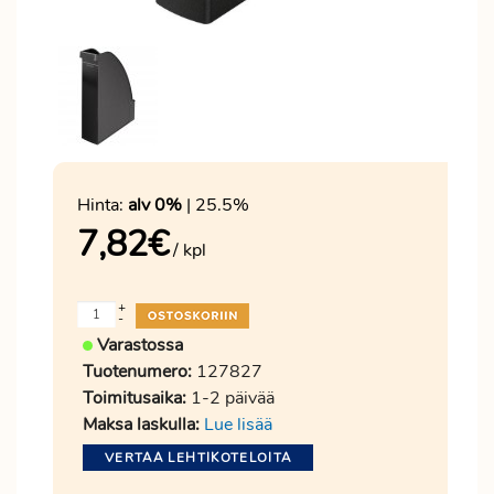
Hinta:
alv 0%
| 25.5%
7,82
€
/ kpl
+
-
Varastossa
Tuotenumero:
127827
Toimitusaika:
1-2 päivää
Maksa laskulla:
Lue lisää
VERTAA LEHTIKOTELOITA