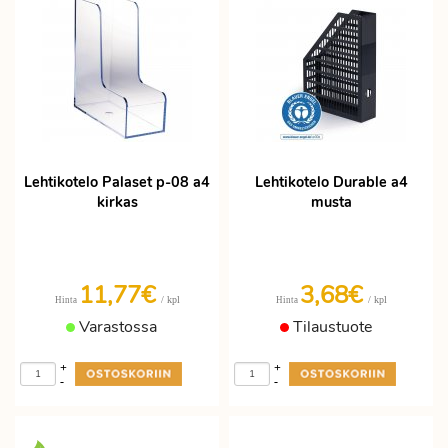
Lehtikotelo Palaset p-08 a4
Lehtikotelo Durable a4
kirkas
musta
11,77€
3,68€
/ kpl
/ kpl
Hinta
Hinta
Varastossa
Tilaustuote
+
+
-
-