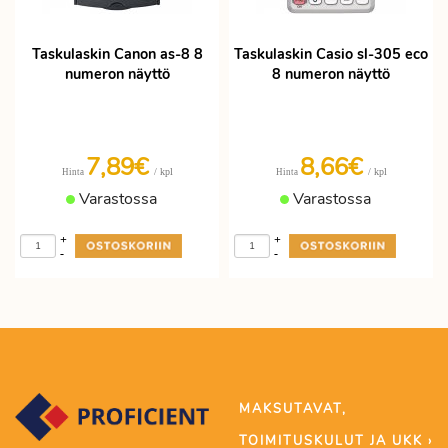
Taskulaskin Canon as-8 8
Taskulaskin Casio sl-305 eco
numeron näyttö
8 numeron näyttö
7,89€
8,66€
/ kpl
/ kpl
Hinta
Hinta
Varastossa
Varastossa
+
+
-
-
MAKSUTAVAT,
TOIMITUSKULUT JA UKK ›