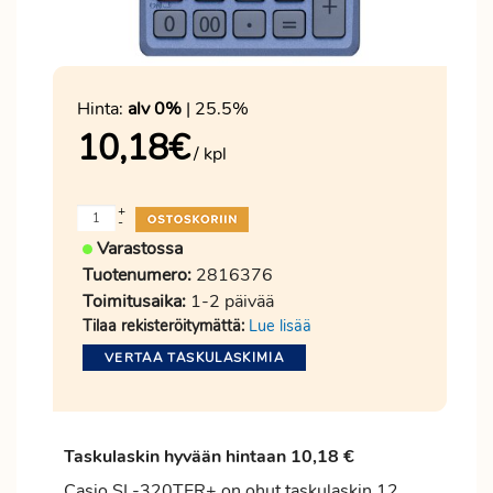
Hinta:
alv 0%
| 25.5%
10,18
€
/ kpl
+
-
Varastossa
Tuotenumero:
2816376
Toimitusaika:
1-2 päivää
Tilaa rekisteröitymättä:
Lue lisää
VERTAA TASKULASKIMIA
Taskulaskin hyvään hintaan 10,18 €
Casio SL-320TER+ on ohut taskulaskin 12