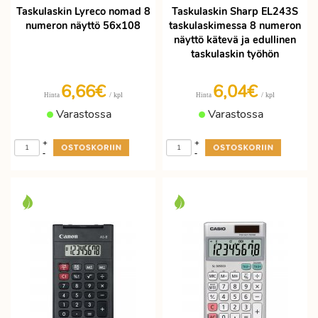
Taskulaskin Lyreco nomad 8
Taskulaskin Sharp EL243S
numeron näyttö 56x108
taskulaskimessa 8 numeron
näyttö kätevä ja edullinen
taskulaskin työhön
6,66€
6,04€
/ kpl
/ kpl
Hinta
Hinta
Varastossa
Varastossa
+
+
-
-