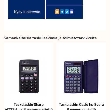
Kysy tuotteesta
Samankaltaisia taskulaskimia ja toimistotarvikkeita
Taskulaskin Sharp
Taskulaskin Casio hs-8vera
el233sbbk 8 numeron näyttö
8 numeron näyttö