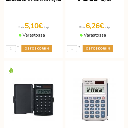
5,10€
6,26€
/ kpl
/ kpl
Hinta
Hinta
Varastossa
Varastossa
+
+
-
-