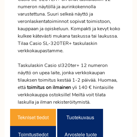
numeron näytöllä ja aurinkokennolla
varustettuna. Suuri selkeä näyttö ja
veronlaskentatoiminnot sopivat toimistoon,
kauppaan ja opiskeluun. Kompakti ja kevyt koko
kulkee kätevästi mukana taskussa tai laukussa.
Tilaa Casio SL-320TER+ taskulaskin
verkkokaupastamme.
Taskulaskin Casio sl320ter+ 12 numeron
näyttö on upea laite, jonka verkkokaupan
tilauksen
toimitus
kestää 1-2 päivää. Huomaa,
että
toimitus
on ilmainen
yli 140 € hintaisille
verkkokauppa ostoksille! Meiltä voit tilata
laskulla ja ilman rekisteröitymistä.
Tekniset tiedot
Tuotekuvaus
Toimitustiedot
Arvostele tuote