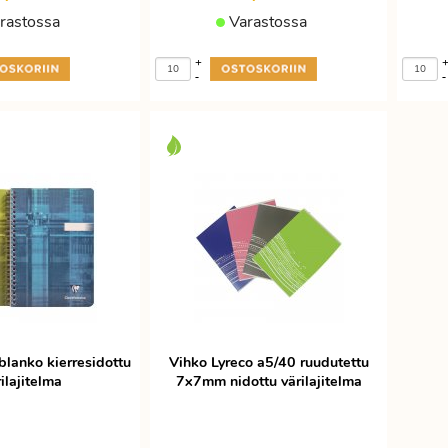
rastossa
Varastossa
+
-
-
blanko kierresidottu
Vihko Lyreco a5/40 ruudutettu
ilajitelma
7x7mm nidottu värilajitelma