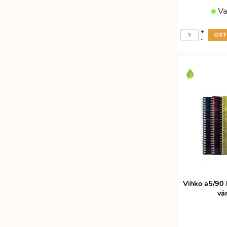
Va
+
-
Vihko a5/90 
vär