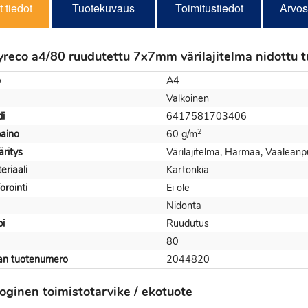
 tiedot
Tuotekuvaus
Toimitustiedot
Arvos
yreco a4/80 ruudutettu 7x7mm värilajitelma nidottu t
o
A4
Valkoinen
i
6417581703406
2
aino
60 g/m
ritys
Värilajitelma, Harmaa, Vaaleanpun
eriaali
Kartonkia
orointi
Ei ole
Nidonta
pi
Ruudutus
80
jan tuotenumero
2044820
oginen toimistotarvike / ekotuote