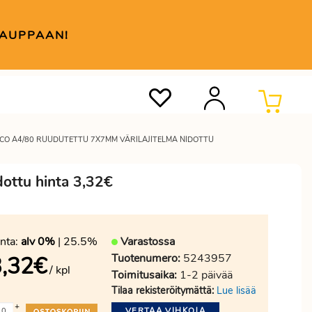
KAUPPAAN!
ECO A4/80 RUUDUTETTU 7X7MM VÄRILAJITELMA NIDOTTU
dottu hinta 3,32€
nta:
alv 0%
| 25.5%
Varastossa
Tuotenumero:
5243957
,32
€
/ kpl
Toimitusaika:
1-2 päivää
Tilaa rekisteröitymättä:
Lue lisää
+
VERTAA VIHKOJA