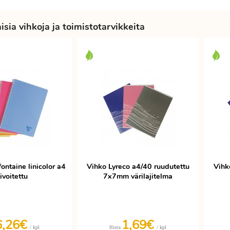
sia vihkoja ja toimistotarvikkeita
ontaine linicolor a4
Vihko Lyreco a4/40 ruudutettu
Vihk
iivoitettu
7x7mm värilajitelma
6,26€
1,69€
/ kpl
/ kpl
Hinta