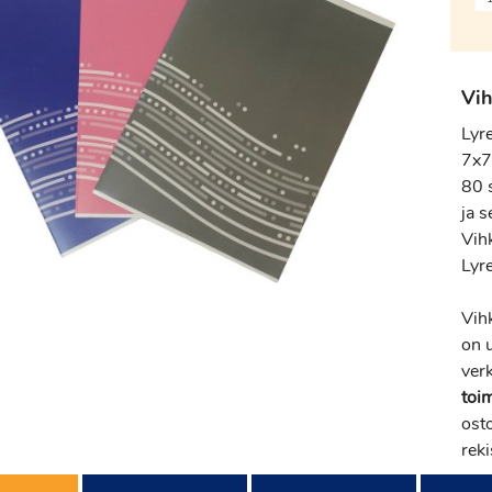
Vih
Lyr
7x7
80 s
ja s
Vihk
Lyr
Vih
on 
verk
toi
osto
reki