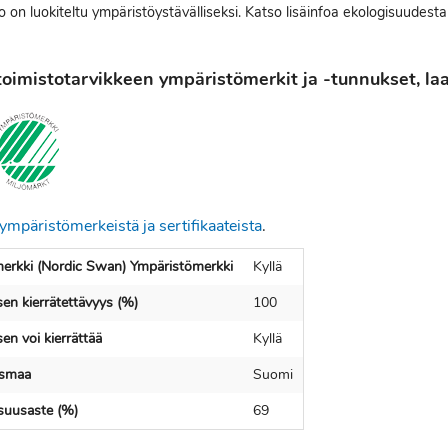
 on luokiteltu ympäristöystävälliseksi. Katso lisäinfoa ekologisuudesta
oimistotarvikkeen ympäristömerkit ja -tunnukset, laat
ympäristömerkeistä ja sertifikaateista
.
erkki (Nordic Swan) Ympäristömerkki
Kyllä
en kierrätettävyys (%)
100
en voi kierrättää
Kyllä
usmaa
Suomi
isuusaste (%)
69