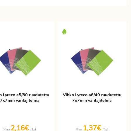
o Lyreco a5/80 ruudutettu
Vihko Lyreco a6/40 ruudutettu
7x7mm värilajitelma
7x7mm värilajitelma
2,16€
1,37€
/ kpl
/ kpl
Hinta
Hinta