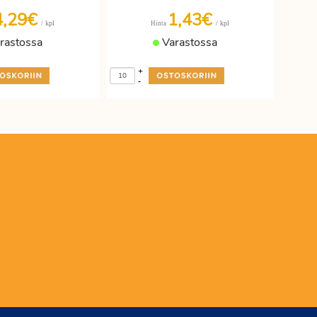
4,29€
1,43€
/ kpl
/ kpl
Hinta
rastossa
Varastossa
+
-