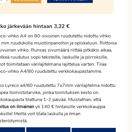
-
ko järkevään hintaan 3,32 €
eco-vihko A4 on 80-sivuinen ruudutettu nidottu vihko
 mm ruudukolla muistiinpanoihin ja opiskeluun. Riittoisa
ivuinen vihko. Runsas sivumäärä riittää pitkäksi aikaa,
elkeä ruudutus sopii teksteille, laskuille ja piirroksille.
ot toimitetaan värilajitelmana lajittelua varten. Tilaa
eco-vihko A4/80 ruudutettu verkkokaupastamme.
ko Lyreco a4/80 ruudutettu 7x7mm värilajitelma nidottu
upea toimistotarvike, jonka toimituksen kesto on
kokaupasta tilattuna 1-2 päivää. Muistathan, että
mitus
on ilmainen
yli 140 € hintaisille verkkokauppa
ksille! Meiltä voit tilata laskulla ja ilman
steröitymistä.