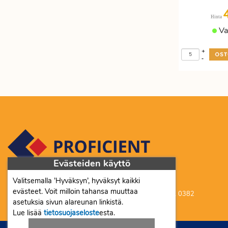
Hinta
Va
+
-
Evästeiden käyttö
Valitsemalla ’Hyväksyn’, hyväksyt kaikki
Proficient Co Oy FI07452333
evästeet. Voit milloin tahansa muuttaa
Ma-To 8-16, Pe 8-15 | myynti@proficient.fi | Puh: 050 341 0382
asetuksia sivun alareunan linkistä.
Tellervonkatu 10 70500 Kuopio
Lue lisää
tietosuojaseloste
esta.