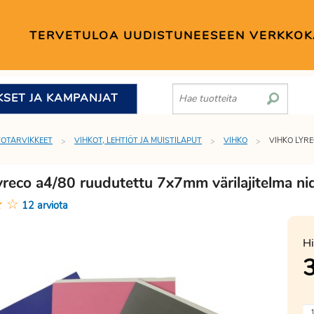
TERVETULOA UUDISTUNEESEEN VERKKO
KSET JA KAMPANJAT
TOTARVIKKEET
VIHKOT, LEHTIÖT JA MUISTILAPUT
VIHKO
VIHKO LYR
yreco a4/80 ruudutettu 7x7mm värilajitelma ni
★
☆
12 arviota
Hi
3