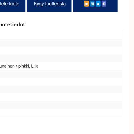
tele tuote
Kysy tuotteesta
uotetiedot
ainen / pinkki, Liila