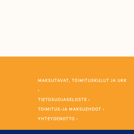
MAKSUTAVAT, TOIMITUSKULUT JA UKK
›
TIETOSUOJASELOSTE ›
TOIMITUS-JA MAKSUEHDOT ›
YHTEYDENOTTO ›