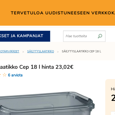
TERVETULOA UUDISTUNEESEEN VERKKO
KSET JA KAMPANJAT
TOTARVIKKEET
SÄILYTYSLAATIKKO
SÄILYTYSLAATIKKO CEP 18 L
laatikko Cep 18 l hinta 23,02€
★
☆
6 arviota
Hi