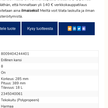
däthän, että hinnaltaan yli 140 € verkkokauppatilaus
mitetaan aina
ilmaiseksi!
Meiltä voit tilata laskulla ja ilman
steröitymistä.
tele tuote
Kysy tuotteesta
8009404244401
Erillinen kansi
8
On
Korkeus: 285 mm
Pituus: 389 mm
Tilavuus: 18 L
2345040061
Tekokuitu (Polypropeeni)
Harmaa