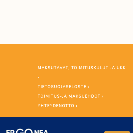
MAKSUTAVAT, TOIMITUSKULUT JA UKK
›
TIETOSUOJASELOSTE ›
TOIMITUS-JA MAKSUEHDOT ›
YHTEYDENOTTO ›