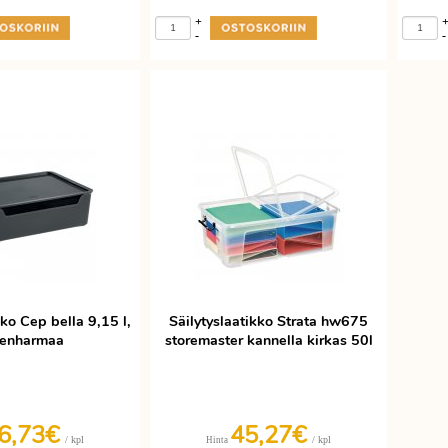
+
-
-
kko Cep bella 9,15 l,
Säilytyslaatikko Strata hw675
ilenharmaa
storemaster kannella kirkas 50l
6,73€
45,27€
/ kpl
/ kpl
Hinta