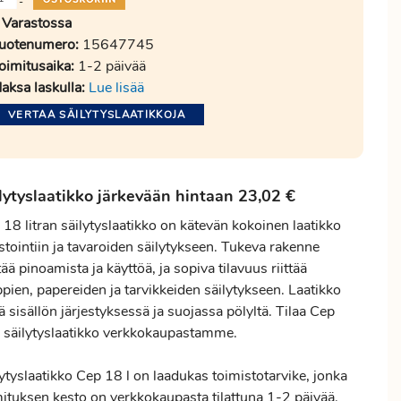
-
Varastossa
uotenumero:
15647745
oimitusaika:
1-2 päivää
aksa laskulla:
Lue lisää
VERTAA SÄILYTYSLAATIKKOJA
lytyslaatikko järkevään hintaan 23,02 €
18 litran säilytyslaatikko on kätevän kokoinen laatikko
stointiin ja tavaroiden säilytykseen. Tukeva rakenne
ää pinoamista ja käyttöä, ja sopiva tilavuus riittää
pien, papereiden ja tarvikkeiden säilytykseen. Laatikko
ä sisällön järjestyksessä ja suojassa pölyltä. Tilaa Cep
l säilytyslaatikko verkkokaupastamme.
ytyslaatikko Cep 18 l on laadukas toimistotarvike, jonka
mituksen kesto on verkkokaupasta tilattuna 1-2 päivää.