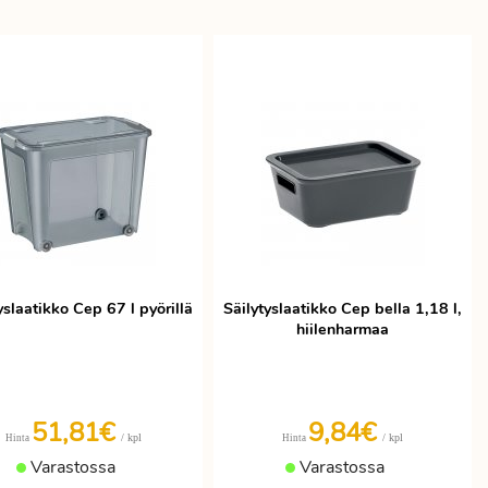
yslaatikko Cep 67 l pyörillä
Säilytyslaatikko Cep bella 1,18 l,
hiilenharmaa
51,81€
9,84€
/ kpl
/ kpl
Hinta
Hinta
Varastossa
Varastossa