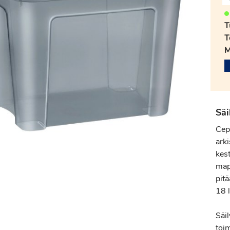
T
T
M
Säi
Cep 
arki
kest
map
pitä
18 
Säil
toi