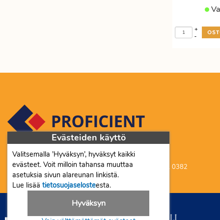
Va
+
-
Evästeiden käyttö
Valitsemalla ’Hyväksyn’, hyväksyt kaikki
Proficient Co Oy FI07452333
evästeet. Voit milloin tahansa muuttaa
Ma-To 8-16, Pe 8-15 | myynti@proficient.fi | Puh: 050 341 0382
asetuksia sivun alareunan linkistä.
Tellervonkatu 10 70500 Kuopio
Lue lisää
tietosuojaseloste
esta.
Hyväksyn