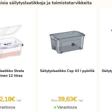
sia säilytyslaatikkoja ja toimistotarvikkeita
laatikko Strata
Säilytyslaatikko Cep 43 l pyörillä
Säilyt
inen 12 litraa
2,18€
39,63€
/ kpl
/ kpl
Hinta
rastossa
Varastossa