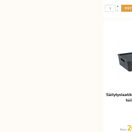
+
-
Säilytyslaati
hi
2
Hinta