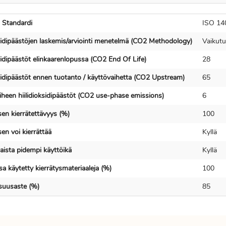
 Standardi
ISO 14
ksidipäästöjen laskemis/arviointi menetelmä (CO2 Methodology)
Vaikutu
sidipäästöt elinkaarenlopussa (CO2 End Of Life)
28
ksidipäästöt ennen tuotanto / käyttövaihetta (CO2 Upstream)
65
iheen hiilidioksidipäästöt (CO2 use-phase emissions)
6
en kierrätettävyys (%)
100
en voi kierrättää
Kyllä
ista pidempi käyttöikä
Kyllä
a käytetty kierrätysmateriaaleja (%)
100
isuusaste (%)
85