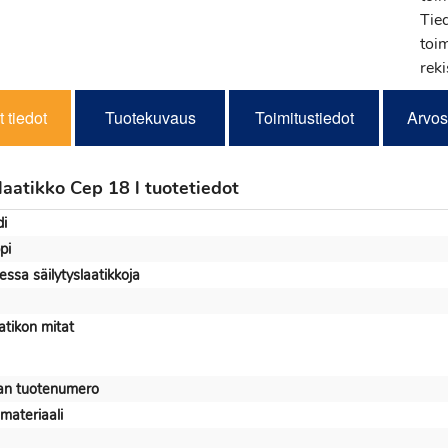
Tie
toi
reki
 tiedot
Tuotekuvaus
Toimitustiedot
Arvos
laatikko Cep 18 l tuotetiedot
i
pi
ssa säilytyslaatikkoja
atikon mitat
jan tuotenumero
materiaali