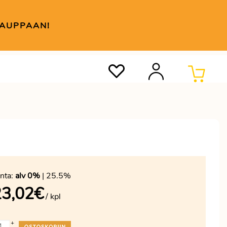
KAUPPAAN!
nta:
alv 0%
| 25.5%
23,02
€
/ kpl
+