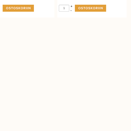
+
+
-