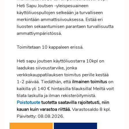
Heti Sapu Joutsen -yleispesuaineen
käyttöliuospullojen selkeään ja turvalliseen
merkintään ammattisiivouksessa. Estää eri
liuosten sekaantumisen parantaen turvallisuutta
ammattiympäristössä.
Toimitetaan 10 kappaleen erissä.
Heti sapu joutsen käyttöliuostarra 10kpl on
laadukas siivoustarvike, jonka
verkkokauppatilauksen
toimitus
perille kestää
1-2 päivää. Tiedäthän, että
ilmainen
toimitus
on
kaikilla yli 140 € hintaisilla tilauksilla! Meiltä voit
tilata laskulla ja ilman rekisteröitymistä.
Poistotuote
tuotetta saatavilla rajoitetusti, niin
kauan kuin varastoa riittää.
Varastosaldo 8 kpl.
Päivitetty: 08.08.2026.