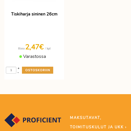
Tiskiharja sininen 26cm
2,47€
/ kpl
Hinta
Varastossa
+
-
MAKSUTAVAT,
TOIMITUSKULUT JA UKK ›