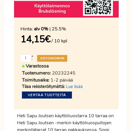
Hinta:
alv 0%
| 25.5%
14,15
€
/ 10 kpl
+
-
Varastossa
Tuotenumero:
20232245
Toimitusaika:
1-2 päivää
Tilaa rekisteröitymättä:
Lue lisää
VERTAA TUOTTEITA
Heti Sapu Joutsen käyttöliuostarra 10 tarraa on
Heti Sapu Joutsen -merkin käyttöliuospullojen
merkintätarrat 10 tarran pakkauksessa. Sopii