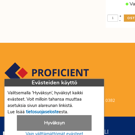
Va
Etätyöhön
Värinauhat
Työkalut
+
-
Evästeiden käyttö
Valitsemalla ’Hyväksyn’, hyväksyt kaikki
Proficient Co Oy FI07452333
evästeet. Voit milloin tahansa muuttaa
Ma-To 8-16, Pe 8-15 | myynti@proficient.fi | Puh: 050 341 0382
asetuksia sivun alareunan linkistä.
Tellervonkatu 10 70500 Kuopio
Lue lisää
tietosuojaseloste
esta.
Hyväksyn
Vain välttämättömät evästeet