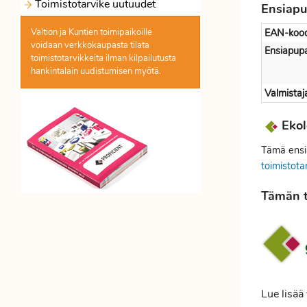
Pyykinpesuaine
Toimistotarvike uutuudet
Rengaskansio
ulkoinen
Tarrat
Sivellinkynät
pakettivaaka
Ensiapu
Toimiston
Canon
nasta
Kirjoitusalusta
Keksit
ja
kovalevy
ja
Saippua
pienkalusteet
mustekasetti
Taulutussi
Valtion ja Kuntien toimipaikoille
EAN-kood
ja
ja
minimappi
teipit
Sakset
ja
Näyttö
voidaan verkkokaupasta
tilata
tarvike
Työtuoli
Ensiapupa
kynäpurkki
pikkuleivät
ja
Teroitin
Shampoo
toimistotarvikkeita ilman kilpailutusta
Riippukansio
Videotykki
Näytön
ja
Brother
veitset
hankintalain uudistumisen myötä.
Kyltit
Kertakäyttöastiat
ja
ja
Saniteetti
Tussi
ja
satulatuoli
laserkasetti
ja
ja
riippukansioteline
valkokangas
Valmista
Sormikumi
ja
ja
näppäimistön
alkuperäinen
Työtilat
kehykset
servetit
ja
huopakynä
WC-
Seläkkeet
puhdistus
neuvottelutilat
Ekol
Brother
kostutin
puhdistusaineet
Lamput
Kotitaloustarvikkeet
ja
Värikynä
Tietokoneen
laserkasetti
ja
kiinnitysliuskat
Tämä ensia
Teippi
Siivousvälineet
Limsat
hiiret
tarvikekasetti
taskulamput
toimistota
ja
ja
Yleispuhdistusaine
Tietokoneen
Brother
teippiteline
Lehtikotelot
virvoitusjuomat
Tämän t
näppäimistöt
mustekasetti
ja
Viivoitin
Makeiset
alkuperäinen
Tietokonelaukku
lehtitelineet
ja
ja
ja
Brother
mitta
Leimasin
suklaat
salkku
kuvarumpu
ja
Mehut
ja
Tietoturvasuoja
leimasinväri
ja
rumpu
ja
Lue lisää
Lomakelaatikot
smootiet