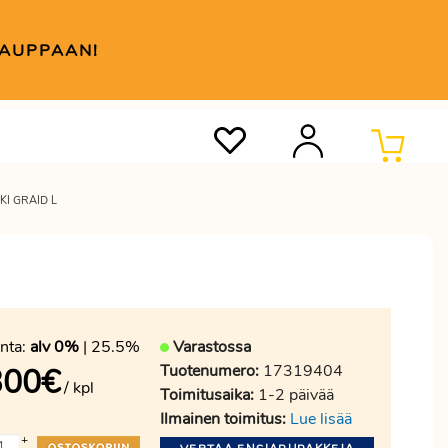
KAUPPAAN!
KI GRAID L
nta:
alv 0%
| 25.5%
Varastossa
Tuotenumero:
17319404
300
€
/ kpl
Toimitusaika:
1-2 päivää
Ilmainen toimitus:
Lue lisää
+