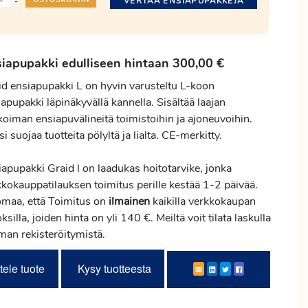
VERTAA ENSIAPUPAKKEJA
-
iapupakki edulliseen hintaan 300,00 €
id ensiapupakki L on hyvin varusteltu L-koon
apupakki läpinäkyvällä kannella. Sisältää laajan
koiman ensiapuvälineitä toimistoihin ja ajoneuvoihin.
i suojaa tuotteita pölyltä ja lialta. CE-merkitty.
iapupakki Graid l on laadukas hoitotarvike, jonka
kkokauppatilauksen
toimitus
perille kestää 1-2 päivää.
maa, että Toimitus on
ilmainen
kaikilla verkkokaupan
ksilla, joiden hinta on yli 140 €. Meiltä voit tilata laskulla
lman rekisteröitymistä.
tele tuote
Kysy tuotteesta