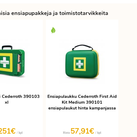
sia ensiapupakkeja ja toimistotarvikkeita
i Cederroth 390103
Ensiapulaukku Cederroth First Aid
xl
Kit Medium 390101
ensiapulaukut hinta kampanjassa
251€
57,91€
/ kpl
/ kpl
Hinta