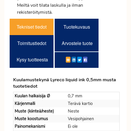
Meiltä voit tilata laskulla ja ilman
rekisteröitymistä.
Tekniset tiedot
Tuotekuvaus
Toimitustiedot
Arvostele tuote
Kysy tuotteesta
Kuulamustekynä Lyreco liquid ink 0,5mm musta
tuotetiedot
Kuulan halkaisija Ø
0,7 mm
Kärjenmalli
Terävä kartio
Muste (kiinteä/neste)
Neste
Muste koostumus
Vesipohjainen
Painomekanismi
Ei ole