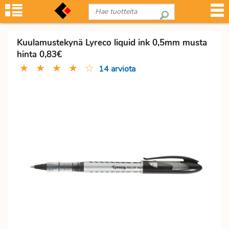
Kuulamustekynä Lyreco liquid ink 0,5mm musta
hinta 0,83€
★
★
★
★
☆
14 arviota