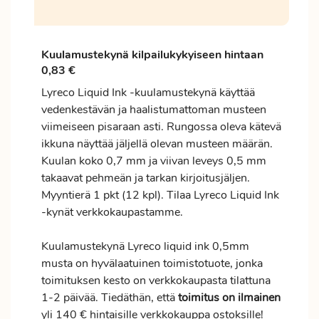
Kuulamustekynä kilpailukykyiseen hintaan
0,83 €
Lyreco Liquid Ink -kuulamustekynä käyttää
vedenkestävän ja haalistumattoman musteen
viimeiseen pisaraan asti. Rungossa oleva kätevä
ikkuna näyttää jäljellä olevan musteen määrän.
Kuulan koko 0,7 mm ja viivan leveys 0,5 mm
takaavat pehmeän ja tarkan kirjoitusjäljen.
Myyntierä 1 pkt (12 kpl). Tilaa Lyreco Liquid Ink
-kynät verkkokaupastamme.
Kuulamustekynä Lyreco liquid ink 0,5mm
musta on hyvälaatuinen toimistotuote, jonka
toimituksen kesto on verkkokaupasta tilattuna
1-2 päivää. Tiedäthän, että
toimitus
on ilmainen
yli 140 € hintaisille verkkokauppa ostoksille!