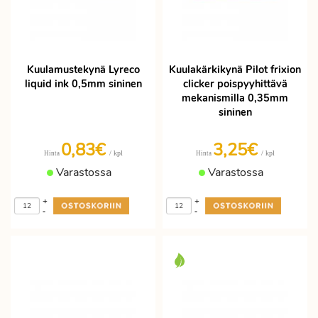
Kuulamustekynä Lyreco
Kuulakärkikynä Pilot frixion
liquid ink 0,5mm sininen
clicker poispyyhittävä
mekanismilla 0,35mm
sininen
0,83€
3,25€
/ kpl
/ kpl
Hinta
Hinta
Varastossa
Varastossa
+
+
-
-