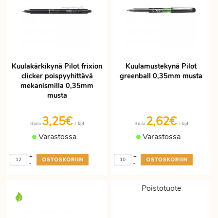
Kuulakärkikynä Pilot frixion
Kuulamustekynä Pilot
clicker poispyyhittävä
greenball 0,35mm musta
mekanismilla 0,35mm
musta
3,25€
2,62€
/ kpl
/ kpl
Hinta
Hinta
Varastossa
Varastossa
+
+
-
-
Poistotuote