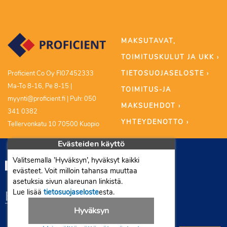
MAKSUTAVAT,
TOIMITUSKULUT JA UKK ›
TIETOSUOJASELOSTE ›
Proficient Co Oy FI07452333
Ma-To 8-16, Pe 8-15 |
TOIMITUS-JA
myynti@proficient.fi | Puh: 050
MAKSUEHDOT ›
341 0382
YHTEYDENOTTO ›
Tellervonkatu 10 70500 Kuopio
Evästeiden käyttö
Valitsemalla ’Hyväksyn’, hyväksyt kaikki
evästeet. Voit milloin tahansa muuttaa
asetuksia sivun alareunan linkistä.
Lue lisää
tietosuojaseloste
esta.
Hyväksyn