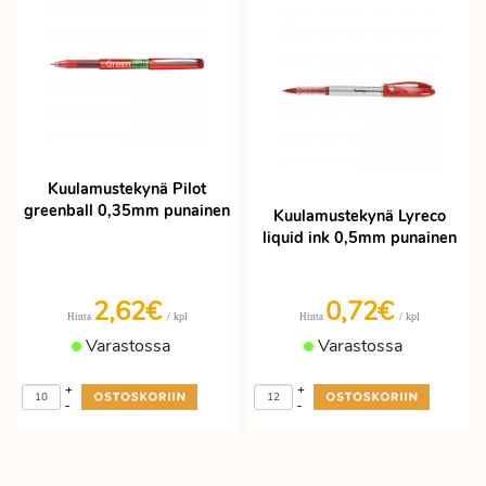
Kuulamustekynä Pilot
greenball 0,35mm punainen
Kuulamustekynä Lyreco
liquid ink 0,5mm punainen
2,62€
0,72€
/ kpl
/ kpl
Hinta
Hinta
Varastossa
Varastossa
+
+
-
-