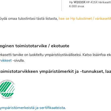
Hp
W2033X
HP 415X Värikasett
6.000 sivua
löydä omaa tulostintasi tästä listasta,
hae se Hp tulostimet / värikaset
oginen toimistotarvike / ekotuote
kasetti tarvike on luokiteltu ympäristöystävälliseksi. Katso lisäinfoa e
rvikkeet
-sivulla.
oimistotarvikkeen ympäristömerkit ja -tunnukset, laat
ympäristömerkeistä ja sertifikaateista
.