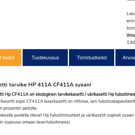
Las
eri
toi
ilm
140 
 tiedot
Tuotekuvaus
Toimitustiedot
Arvos
etti tarvike HP 411A CF411A syaani
ti Hp CF411A on ekologinen tarvikekasetti / värikasetti Hp tulostimee
rikasetti sopii. CF411A laserkasetti on riittoisa, sen tulostuskapasiteet
n prosentin peitolla.
ikealla puolella olevat Hp tulostinmusteet ja värikasetit sopivat osaan H
in sopivuus omaan lasertulostimeesi.