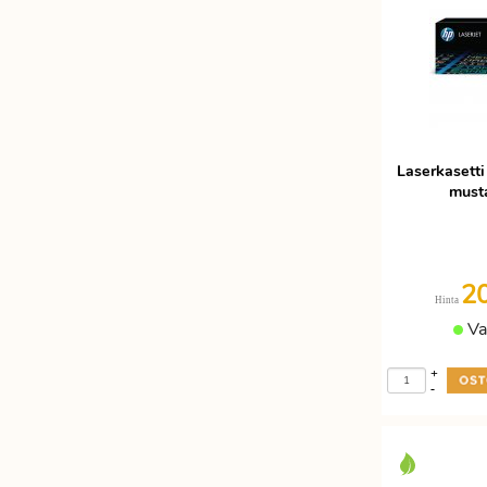
Laserkaset
musta
2
Hinta
Va
+
-