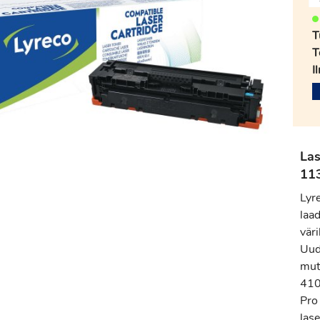
T
T
I
Las
11
Lyr
laad
vär
Uud
mut
410
Pro
lase