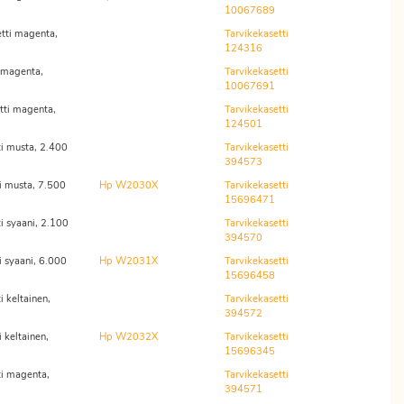
10067689
tti magenta,
Tarvikekasetti
124316
 magenta,
Tarvikekasetti
10067691
tti magenta,
Tarvikekasetti
124501
i musta, 2.400
Tarvikekasetti
394573
i musta, 7.500
Hp W2030X
Tarvikekasetti
15696471
i syaani, 2.100
Tarvikekasetti
394570
 syaani, 6.000
Hp W2031X
Tarvikekasetti
15696458
 keltainen,
Tarvikekasetti
394572
 keltainen,
Hp W2032X
Tarvikekasetti
15696345
i magenta,
Tarvikekasetti
394571