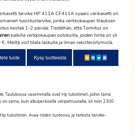
erkasetti tarvike HP 411A CF411A syaani värikasetti on
nomainen tulostustarvike, jonka verkkokaupan tilauksen
mitus
kestää 1-2 päivää. Tiedäthän, että Toimitus on
ainen
kaikilla verkkokaupan ostoksilla, joiden hinta on yli
€. Meiltä voit tilata laskulla ja ilman rekisteröitymistä.
tele tuote
Kysy tuotteesta
n.
Taulukossa vasemmalla ovat Hp tulostimet, joihin tämä
ti on sama, kuin alkuperäisellä väripatruunalla, eli noin 2300
p tulostimiin. Avaa niiden tuotesivu ja tarkista tarvike-