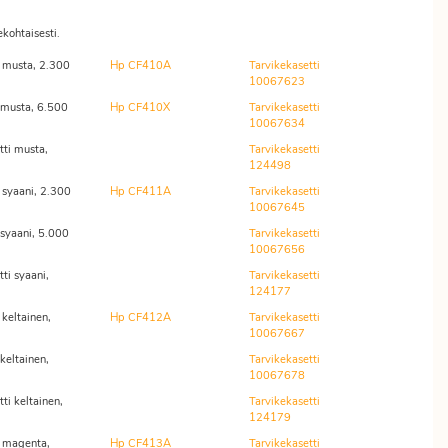
ekohtaisesti.
 musta, 2.300
Hp CF410A
Tarvikekasetti
10067623
 musta, 6.500
Hp CF410X
Tarvikekasetti
10067634
ti musta,
Tarvikekasetti
124498
 syaani, 2.300
Hp CF411A
Tarvikekasetti
10067645
syaani, 5.000
Tarvikekasetti
10067656
ti syaani,
Tarvikekasetti
124177
keltainen,
Hp CF412A
Tarvikekasetti
10067667
keltainen,
Tarvikekasetti
10067678
i keltainen,
Tarvikekasetti
124179
 magenta,
Hp CF413A
Tarvikekasetti