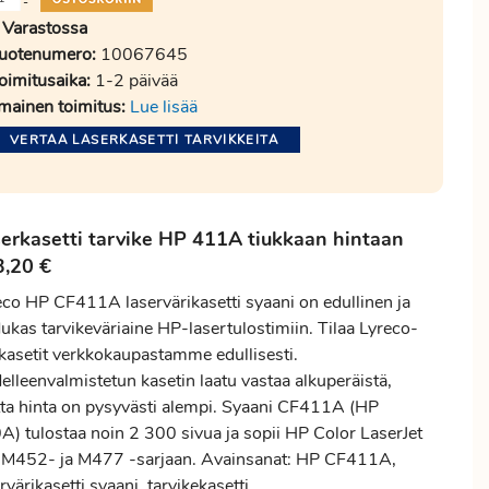
-
Varastossa
uotenumero:
10067645
oimitusaika:
1-2 päivää
lmainen toimitus:
Lue lisää
VERTAA LASERKASETTI TARVIKKEITA
erkasetti tarvike HP 411A tiukkaan hintaan
3,20 €
eco HP CF411A laservärikasetti syaani on edullinen ja
ukas tarvikeväriaine HP-lasertulostimiin. Tilaa Lyreco-
ikasetit verkkokaupastamme edullisesti.
elleenvalmistetun kasetin laatu vastaa alkuperäistä,
ta hinta on pysyvästi alempi. Syaani CF411A (HP
A) tulostaa noin 2 300 sivua ja sopii HP Color LaserJet
 M452- ja M477 -sarjaan. Avainsanat: HP CF411A,
rvärikasetti syaani, tarvikekasetti.