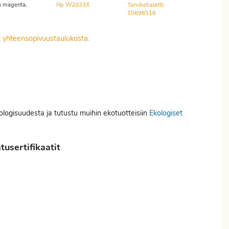
i magenta,
Hp W2033X
Tarvikekasetti
15696516
it yhteensopivuustaulukosta.
kologisuudesta ja tutustu muihin ekotuotteisiin
Ekologiset
usertifikaatit