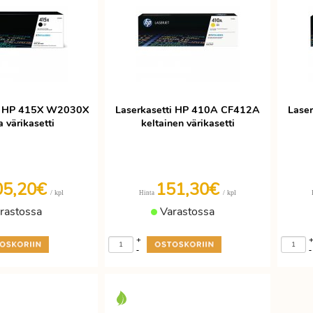
ti HP 415X W2030X
Laserkasetti HP 410A CF412A
Lase
 värikasetti
keltainen värikasetti
05,20€
151,30€
/ kpl
/ kpl
Hinta
rastossa
Varastossa
+
-
-