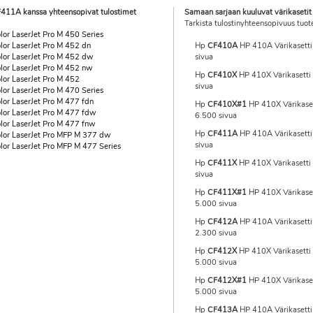
411A kanssa yhteensopivat tulostimet
Samaan sarjaan kuuluvat värikasetit
Tarkista tulostinyhteensopivuus tuot
lor LaserJet Pro M 450 Series
lor LaserJet Pro M 452 dn
Hp
CF410A
HP 410A Värikasetti
lor LaserJet Pro M 452 dw
sivua
lor LaserJet Pro M 452 nw
Hp
CF410X
HP 410X Värikasetti
lor LaserJet Pro M 452
sivua
lor LaserJet Pro M 470 Series
lor LaserJet Pro M 477 fdn
Hp
CF410X#1
HP 410X Värikaset
lor LaserJet Pro M 477 fdw
6.500 sivua
lor LaserJet Pro M 477 fnw
Hp
CF411A
HP 410A Värikasetti
lor LaserJet Pro MFP M 377 dw
sivua
lor LaserJet Pro MFP M 477 Series
Hp
CF411X
HP 410X Värikasetti 
sivua
Hp
CF411X#1
HP 410X Värikaset
5.000 sivua
Hp
CF412A
HP 410A Värikasetti 
2.300 sivua
Hp
CF412X
HP 410X Värikasetti 
5.000 sivua
Hp
CF412X#1
HP 410X Värikasett
5.000 sivua
Hp
CF413A
HP 410A Värikasetti