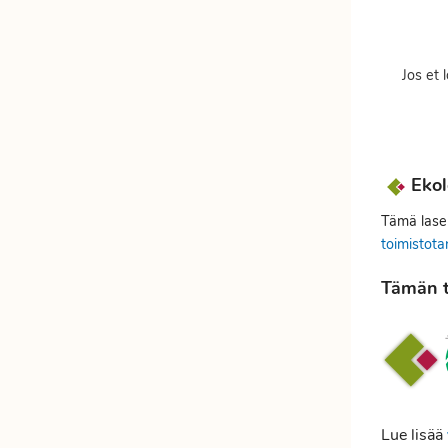
Jos et 
Ekol
Tämä laser
toimistota
Tämän t
Lue lisää