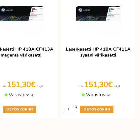
rkasetti HP 410A CF413A
Laserkasetti HP 410A CF411A
magenta värikasetti
syaani värikasetti
151,30€
151,30€
/ kpl
/ kpl
Hinta
Hinta
Varastossa
Varastossa
+
+
-