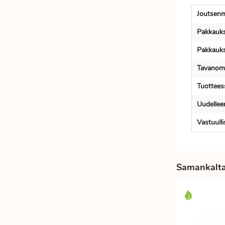
Joutsenm
Pakkauks
Pakkauks
Tavanoma
Tuotteess
Uudellee
Vastuull
Samankaltai