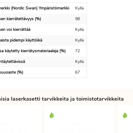
erkki (Nordic Swan) Ympäristömerkki
Kyllä
en kierrätettävyys (%)
98
en voi kierrättää
Kyllä
ista pidempi käyttöikä
Kyllä
a käytetty kierrätysmateriaaleja (%)
72
ntäytettävissä
Kyllä
isuusaste (%)
67
sia laserkasetti tarvikkeita ja toimistotarvikkeita