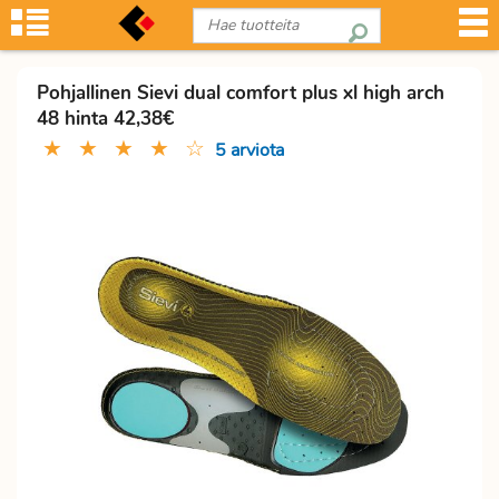
Pohjallinen Sievi dual comfort plus xl high arch
48 hinta 42,38€
★
★
★
★
☆
5 arviota