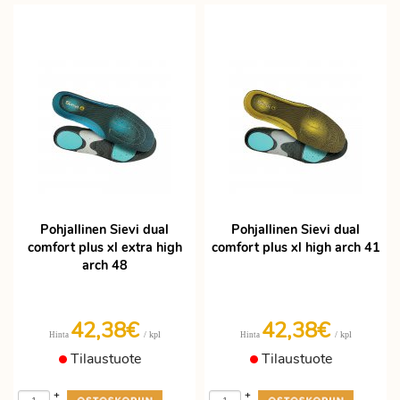
Pohjallinen Sievi dual
Pohjallinen Sievi dual
comfort plus xl extra high
comfort plus xl high arch 41
arch 48
42,38€
42,38€
/ kpl
/ kpl
Hinta
Hinta
Tilaustuote
Tilaustuote
+
+