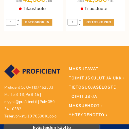
/ kpl
/ kpl
Hinta
Hinta
Tilaustuote
Tilaustuote
+
+
-
-
MAKSUTAVAT,
TOIMITUSKULUT JA UKK ›
TIETOSUOJASELOSTE ›
Proficient Co Oy FI07452333
Ma-To 8-16, Pe 8-15 |
TOIMITUS-JA
myynti@proficient.fi | Puh: 050
MAKSUEHDOT ›
341 0382
YHTEYDENOTTO ›
Tellervonkatu 10 70500 Kuopio
Evästeiden käyttö