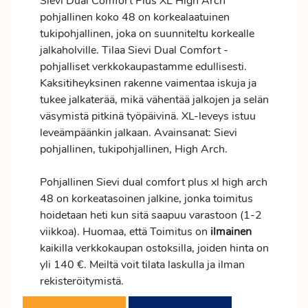
Sievi Dual Comfort Plus XL High Arch
pohjallinen koko 48 on korkealaatuinen
tukipohjallinen, joka on suunniteltu korkealle
jalkaholville. Tilaa Sievi Dual Comfort -
pohjalliset verkkokaupastamme edullisesti.
Kaksitiheyksinen rakenne vaimentaa iskuja ja
tukee jalkaterää, mikä vähentää jalkojen ja selän
väsymistä pitkinä työpäivinä. XL-leveys istuu
leveämpäänkin jalkaan. Avainsanat: Sievi
pohjallinen, tukipohjallinen, High Arch.
Pohjallinen Sievi dual comfort plus xl high arch
48 on korkeatasoinen jalkine, jonka
toimitus
hoidetaan heti kun sitä saapuu varastoon (1-2
viikkoa). Huomaa, että Toimitus on
ilmainen
kaikilla verkkokaupan ostoksilla, joiden hinta on
yli 140 €. Meiltä voit tilata laskulla ja ilman
rekisteröitymistä.