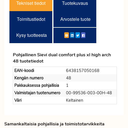
Tekniset tiedot
Tuotekuvaus
Toimitustiedot
Arvostele tuote
Kysy tuotteesta
Pohjallinen Sievi dual comfort plus xl high arch
48 tuotetiedot
EAN-koodi
6438157050168
Kengän numero
48
Pakkauksessa pohjallisia
1
Valmistajan tuotenumero
00-99536-003-00H-48
Väri
Keltainen
Samankaltaisia pohjallisia ja toimistotarvikkeita