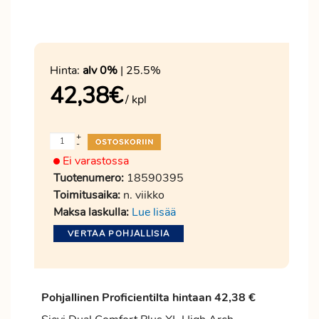
Hinta:
alv 0%
| 25.5%
42,38
€
/ kpl
+
-
Ei varastossa
Tuotenumero:
18590395
Toimitusaika:
n. viikko
Maksa laskulla:
Lue lisää
VERTAA POHJALLISIA
Pohjallinen
Proficientilta
hintaan 42,38 €