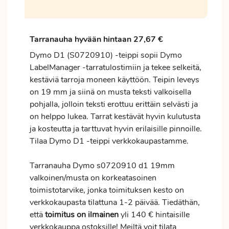
Tarranauha hyvään hintaan 27,67 €
Dymo D1 (S0720910) -teippi sopii Dymo
LabelManager -tarratulostimiin ja tekee selkeitä,
kestäviä tarroja moneen käyttöön. Teipin leveys
on 19 mm ja siinä on musta teksti valkoisella
pohjalla, jolloin teksti erottuu erittäin selvästi ja
on helppo lukea. Tarrat kestävät hyvin kulutusta
ja kosteutta ja tarttuvat hyvin erilaisille pinnoille.
Tilaa Dymo D1 -teippi verkkokaupastamme.
Tarranauha Dymo s0720910 d1 19mm
valkoinen/musta on korkeatasoinen
toimistotarvike, jonka toimituksen kesto on
verkkokaupasta tilattuna 1-2 päivää. Tiedäthän,
että
toimitus
on ilmainen
yli 140 € hintaisille
verkkokauppa ostoksille! Meiltä voit tilata