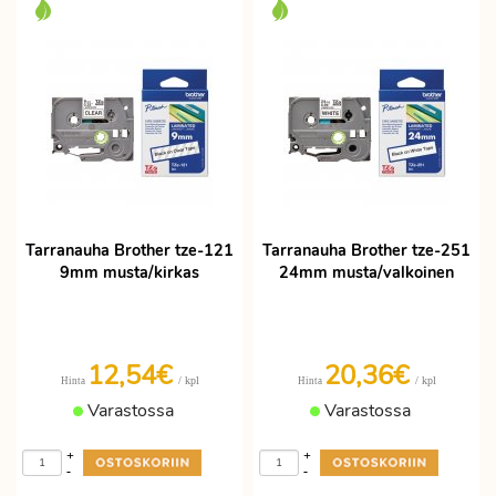
Tarranauha Brother tze-121
Tarranauha Brother tze-251
9mm musta/kirkas
24mm musta/valkoinen
12,54€
20,36€
/ kpl
/ kpl
Hinta
Hinta
Varastossa
Varastossa
+
+
-
-