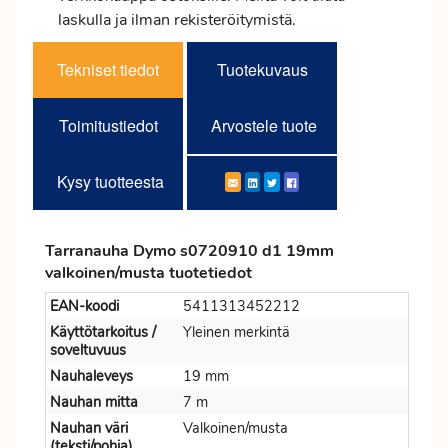
laskulla ja ilman rekisteröitymistä.
Tekniset tiedot
Tuotekuvaus
Toimitustiedot
Arvostele tuote
Kysy tuotteesta
Tarranauha Dymo s0720910 d1 19mm
valkoinen/musta tuotetiedot
EAN-koodi
5411313452212
Käyttötarkoitus /
Yleinen merkintä
soveltuvuus
Nauhaleveys
19 mm
Nauhan mitta
7 m
Nauhan väri
Valkoinen/musta
(teksti/pohja)