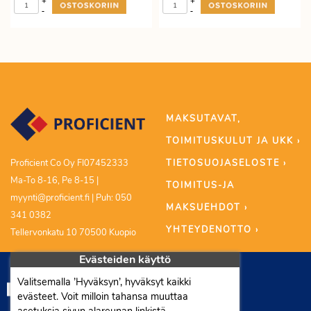
+
+
-
-
MAKSUTAVAT,
TOIMITUSKULUT JA UKK ›
TIETOSUOJASELOSTE ›
Proficient Co Oy FI07452333
Ma-To 8-16, Pe 8-15 |
TOIMITUS-JA
myynti@proficient.fi | Puh: 050
MAKSUEHDOT ›
341 0382
YHTEYDENOTTO ›
Tellervonkatu 10 70500 Kuopio
Evästeiden käyttö
Valitsemalla ’Hyväksyn’, hyväksyt kaikki
evästeet. Voit milloin tahansa muuttaa