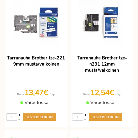
Tarranauha Brother tze-221
Tarranauha Brother tze-
9mm musta/valkoinen
n231 12mm
musta/valkoinen
13,47€
12,54€
/ kpl
/ kpl
Hinta
Hinta
Varastossa
Varastossa
+
+
-
-