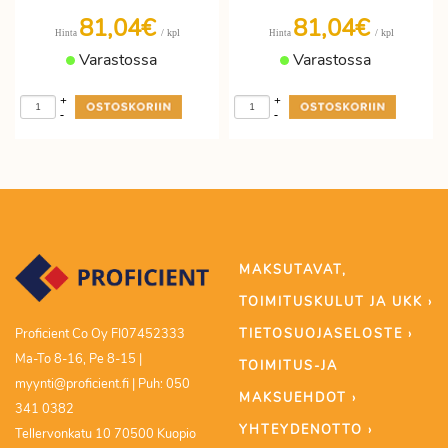
81,04€
81,04€
/ kpl
/ kpl
Hinta
Hinta
Varastossa
Varastossa
+
+
-
-
MAKSUTAVAT,
TOIMITUSKULUT JA UKK ›
TIETOSUOJASELOSTE ›
Proficient Co Oy FI07452333
Ma-To 8-16, Pe 8-15 |
TOIMITUS-JA
myynti@proficient.fi | Puh: 050
MAKSUEHDOT ›
341 0382
YHTEYDENOTTO ›
Tellervonkatu 10 70500 Kuopio