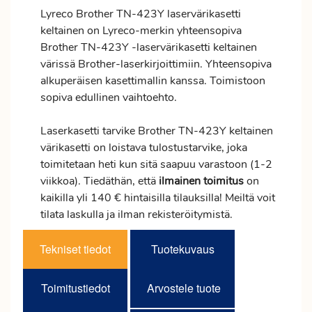
Lyreco Brother TN-423Y laservärikasetti
keltainen on Lyreco-merkin yhteensopiva
Brother TN-423Y -laservärikasetti keltainen
värissä Brother-laserkirjoittimiin. Yhteensopiva
alkuperäisen kasettimallin kanssa. Toimistoon
sopiva edullinen vaihtoehto.
Laserkasetti tarvike Brother TN-423Y keltainen
värikasetti on loistava tulostustarvike, joka
toimitetaan heti kun sitä saapuu varastoon (1-2
viikkoa). Tiedäthän, että
ilmainen
toimitus
on
kaikilla yli 140 € hintaisilla tilauksilla! Meiltä voit
tilata laskulla ja ilman rekisteröitymistä.
Tekniset tiedot
Tuotekuvaus
Toimitustiedot
Arvostele tuote