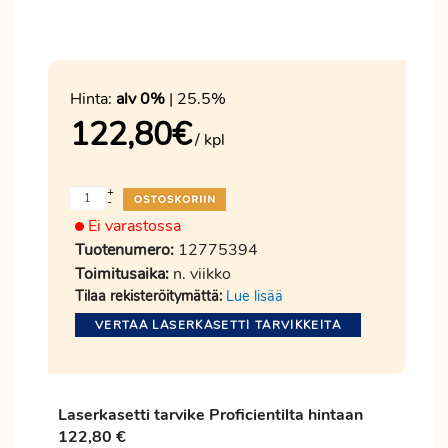
Hinta:
alv 0%
| 25.5%
122,80
€
/ kpl
+
-
Ei varastossa
Tuotenumero:
12775394
Toimitusaika:
n. viikko
Tilaa rekisteröitymättä:
Lue lisää
VERTAA LASERKASETTI TARVIKKEITA
Laserkasetti tarvike
Proficientilta
hintaan
122,80 €