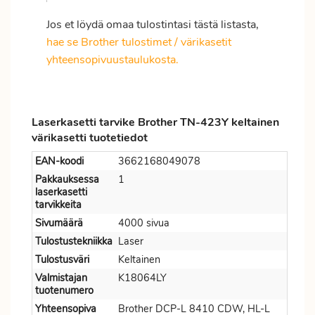
Jos et löydä omaa tulostintasi tästä listasta,
hae se Brother tulostimet / värikasetit
yhteensopivuustaulukosta.
Laserkasetti tarvike Brother TN-423Y keltainen
värikasetti tuotetiedot
EAN-koodi
3662168049078
Pakkauksessa
1
laserkasetti
tarvikkeita
Sivumäärä
4000 sivua
Tulostustekniikka
Laser
Tulostusväri
Keltainen
Valmistajan
K18064LY
tuotenumero
Yhteensopiva
Brother DCP-L 8410 CDW, HL-L