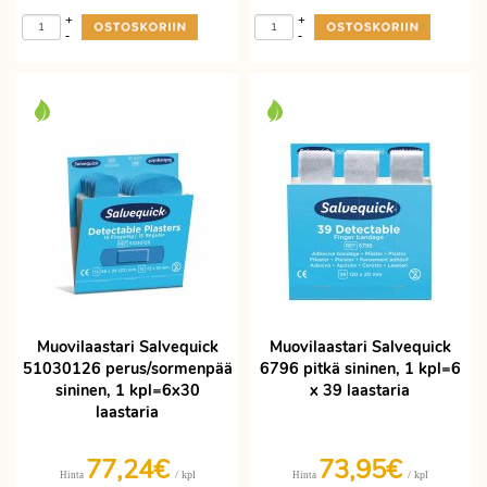
+
+
-
-
Muovilaastari Salvequick
Muovilaastari Salvequick
51030126 perus/sormenpää
6796 pitkä sininen, 1 kpl=6
sininen, 1 kpl=6x30
x 39 laastaria
laastaria
77,24€
73,95€
/ kpl
/ kpl
Hinta
Hinta