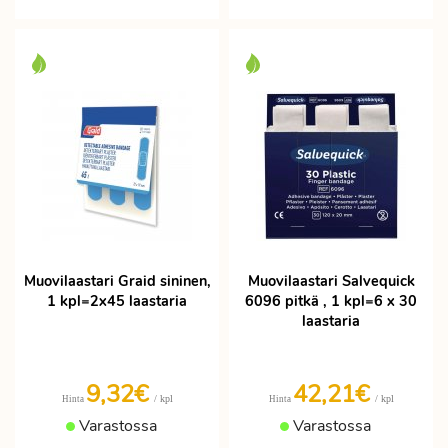
Muovilaastari Graid sininen,
Muovilaastari Salvequick
1 kpl=2x45 laastaria
6096 pitkä , 1 kpl=6 x 30
laastaria
9,32€
42,21€
/ kpl
/ kpl
Hinta
Hinta
Varastossa
Varastossa