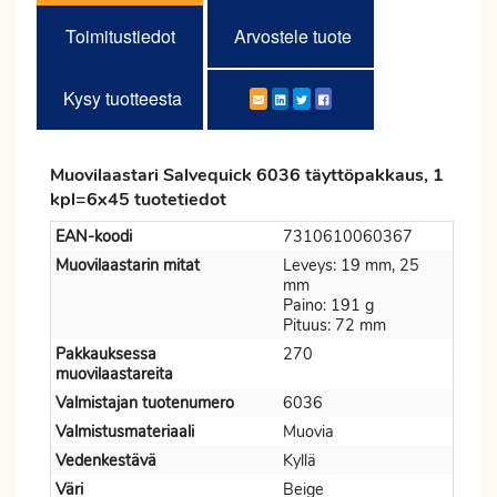
Toimitustiedot
Arvostele tuote
Kysy tuotteesta
Muovilaastari Salvequick 6036 täyttöpakkaus, 1
kpl=6x45 tuotetiedot
EAN-koodi
7310610060367
Muovilaastarin mitat
Leveys: 19 mm, 25
mm
Paino: 191 g
Pituus: 72 mm
Pakkauksessa
270
muovilaastareita
Valmistajan tuotenumero
6036
Valmistusmateriaali
Muovia
Vedenkestävä
Kyllä
Väri
Beige