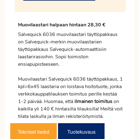
Muovilaastari halpaan hintaan 28,30 €
Salvequick 6036 muovilaastari täyttöpakkaus
on Salvequick-merkin muovilaastarien
täyttöpakkaus Salvequick-automaattisiin
laastarirasioihin. Sopii toimiston
ensiapupisteeseen.
Muovilaastari Salvequick 6036 täyttöpakkaus, 1
kpl=6x45 laastaria on loistava hoitotuote, jonka
verkkokauppatilauksen
toimitus
perille kestää
1-2 päivää. Huomaa, että
ilmainen
toimitus
on
kaikilla yli 140 € hintaisilla tilauksilla! Meiltä voit
tilata laskulla ja ilman rekisteröitymistä.
Tekniset tiedot
Tuotekuvaus