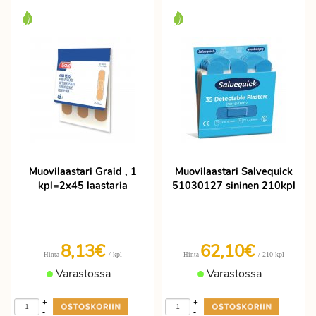
Muovilaastari Graid , 1
Muovilaastari Salvequick
kpl=2x45 laastaria
51030127 sininen 210kpl
8,13€
62,10€
/ kpl
/ 210 kpl
Hinta
Hinta
Varastossa
Varastossa
+
+
-
-