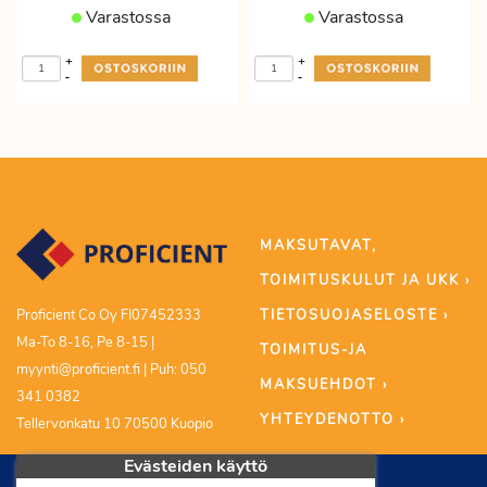
Varastossa
Varastossa
+
+
-
-
MAKSUTAVAT,
TOIMITUSKULUT JA UKK ›
TIETOSUOJASELOSTE ›
Proficient Co Oy FI07452333
Ma-To 8-16, Pe 8-15 |
TOIMITUS-JA
myynti@proficient.fi | Puh: 050
MAKSUEHDOT ›
341 0382
YHTEYDENOTTO ›
Tellervonkatu 10 70500 Kuopio
Evästeiden käyttö